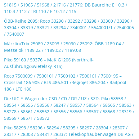
51815 / 51965 / 51968 / 21716 / 21776: DB Baureihe E 10.3 /
110.3 / 112 / TRI 110 / E 10.12 / 115
ÖBB-Reihe 2095: Roco 33290 / 33292 / 33298 / 33300 / 33296 /
33304 / 33319 / 33321 / 33294 / 7340001 / 5540001/1 / 7540005
/ 7540007
Märklin/Trix 25089 / 25093 / 25090 / 25092: ÖBB 1189.04 /
Messelok 1189.22 / 1189.02 / 1189.08
Piko 59160 / 59376 – MaK G1206 (Northrail-
Ausführung/Swietelsky-RTS)
Roco 7500099 / 7500101 / 7500102 / 7500161 / 7500195 –
Crossrail 186 905 / BLS 486.501 /Regiojet 386.204 / Railpool
186 / LTE 186
Die UIC-Y-Wagen der CSD / CD / DR / UZ / SZD: Piko 58553 /
58554 / 58555 / 58556 / 58247 / 58557 / 58564 / 58565 / 58563 /
58278 / 58561 / 58562 / 58556 / 58566 / 58567 / 58568 / 28319 /
58569 / 58571 / 58572
Piko 58293 / 58296 / 58294 / 58295 / 58297 / 28304 / 28307 /
28317 / 28308 / 58481 / 28337: Teleskophaubenwagen DB AG /