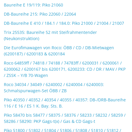
Baureihe E 19/119: Piko 21060
DB-Baureihe 215: Piko 22060 / 22064
DB-Baureihe E 410 / 184.1 / 184.0: Piko 21000 / 21004 / 21007
Trix 25535: Baureihe 52 mit Steifrahmentender
(Neukonstruktion)
Die Eurofimawagen von Roco: ÖBB / CD / DB-Mietwagen
(6200187) / 6200183 & 6200184
Roco 64859ff / 74818 / 74188 / 74783ff / 6200031 / 6200061 /
6200062 / 6200167 bis 6200171, 6200233: CD / DR / MAV / PKP
/ ZSSK – Y/B 70-Wagen
Roco 34034 / 34049 / 6240002 / 6240004 / 6240003:
Schmalspurwagen-Set ÖBB / ZB
Piko 40350 / 40352 / 40354 / 40355 / 40357: DB-/DRB-Baureihe
116 / E 16 / ES 1 K. Bay. Sts. B.
Piko 58470 bis 58477 / 58375 / 58376 / 58233 / 58232 / 58259 /
58286 / 58290: PKP Gags-t(x) / Gas & CD Gags-t
Piko 51800 / 51802 / 51804 / 51806 / 51808 / 51810 / 51812 /