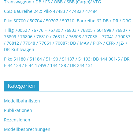
Transwaggon / DB / FS / ÖBB / SBB (Cargo)/ VTG
CSD-Baureihe 242: Piko 47483 / 47482 / 47484
Piko 50700 / 50704 / 50707 / 50710: Baureihe 62 DB / DR / DRG
Tillig 70052 / 76776 – 76780 / 76803 / 76805 / 501998 / 76807 /
76809 / 76806 / 76810 / 76811 / 76808 / 77036 – 77041 / 70057
/ 76812 / 77048 / 77061 / 70087: DB / MAV / PKP- / CFR- / JZ- /
DR-Kühlwagen
Piko 51180 / 51184 / 51190 / 51187 / 51193: DB 144 001-5 / DR
E 44 124 / E 44 174W / 144 188 / DR 244 131
Kategorien
Modellbahnlisten
Publikationen
Rezensionen
Modellbesprechungen