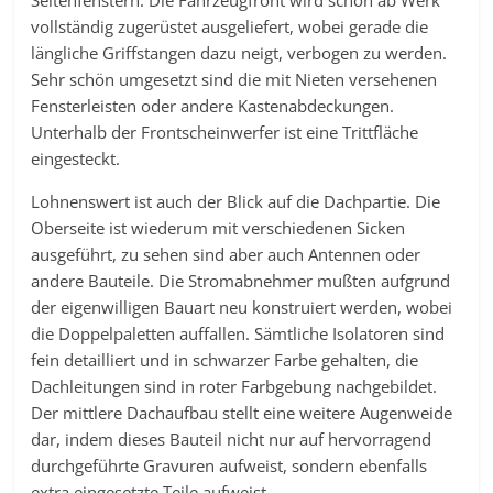
Seitenfenstern. Die Fahrzeugfront wird schon ab Werk
vollständig zugerüstet ausgeliefert, wobei gerade die
längliche Griffstangen dazu neigt, verbogen zu werden.
Sehr schön umgesetzt sind die mit Nieten versehenen
Fensterleisten oder andere Kastenabdeckungen.
Unterhalb der Frontscheinwerfer ist eine Trittfläche
eingesteckt.
Lohnenswert ist auch der Blick auf die Dachpartie. Die
Oberseite ist wiederum mit verschiedenen Sicken
ausgeführt, zu sehen sind aber auch Antennen oder
andere Bauteile. Die Stromabnehmer mußten aufgrund
der eigenwilligen Bauart neu konstruiert werden, wobei
die Doppelpaletten auffallen. Sämtliche Isolatoren sind
fein detailliert und in schwarzer Farbe gehalten, die
Dachleitungen sind in roter Farbgebung nachgebildet.
Der mittlere Dachaufbau stellt eine weitere Augenweide
dar, indem dieses Bauteil nicht nur auf hervorragend
durchgeführte Gravuren aufweist, sondern ebenfalls
extra eingesetzte Teile aufweist.