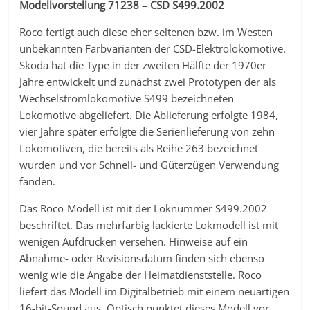
Modellvorstellung 71238 – CSD S499.2002
Roco fertigt auch diese eher seltenen bzw. im Westen
unbekannten Farbvarianten der CSD-Elektrolokomotive.
Skoda hat die Type in der zweiten Hälfte der 1970er
Jahre entwickelt und zunächst zwei Prototypen der als
Wechselstromlokomotive S499 bezeichneten
Lokomotive abgeliefert. Die Ablieferung erfolgte 1984,
vier Jahre später erfolgte die Serienlieferung von zehn
Lokomotiven, die bereits als Reihe 263 bezeichnet
wurden und vor Schnell- und Güterzügen Verwendung
fanden.
Das Roco-Modell ist mit der Loknummer S499.2002
beschriftet. Das mehrfarbig lackierte Lokmodell ist mit
wenigen Aufdrucken versehen. Hinweise auf ein
Abnahme- oder Revisionsdatum finden sich ebenso
wenig wie die Angabe der Heimatdienststelle. Roco
liefert das Modell im Digitalbetrieb mit einem neuartigen
16-bit-Sound aus. Optisch punktet dieses Modell vor