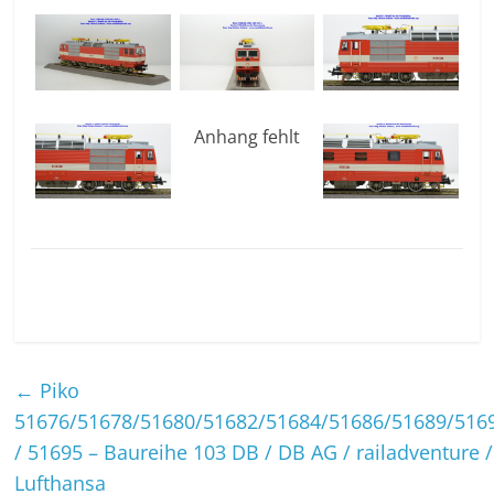
Anhang fehlt
←
Piko
51676/51678/51680/51682/51684/51686/51689/516
/ 51695 – Baureihe 103 DB / DB AG / railadventure /
Lufthansa