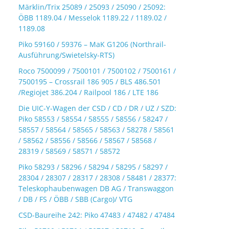
Märklin/Trix 25089 / 25093 / 25090 / 25092:
ÖBB 1189.04 / Messelok 1189.22 / 1189.02 /
1189.08
Piko 59160 / 59376 – MaK G1206 (Northrail-
Ausführung/Swietelsky-RTS)
Roco 7500099 / 7500101 / 7500102 / 7500161 /
7500195 – Crossrail 186 905 / BLS 486.501
/Regiojet 386.204 / Railpool 186 / LTE 186
Die UIC-Y-Wagen der CSD / CD / DR / UZ / SZD:
Piko 58553 / 58554 / 58555 / 58556 / 58247 /
58557 / 58564 / 58565 / 58563 / 58278 / 58561
/ 58562 / 58556 / 58566 / 58567 / 58568 /
28319 / 58569 / 58571 / 58572
Piko 58293 / 58296 / 58294 / 58295 / 58297 /
28304 / 28307 / 28317 / 28308 / 58481 / 28377:
Teleskophaubenwagen DB AG / Transwaggon
/ DB / FS / ÖBB / SBB (Cargo)/ VTG
CSD-Baureihe 242: Piko 47483 / 47482 / 47484