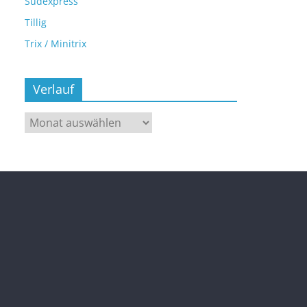
Sudexpress
Tillig
Trix / Minitrix
Verlauf