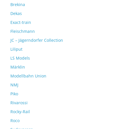
Brekina
Dekas
Exact-train
Fleischmann
JC – Jägerndorfer Collection
Liliput
LS Models
Märklin
Modellbahn Union
NMJ
Piko
Rivarossi
Rocky-Rail
Roco