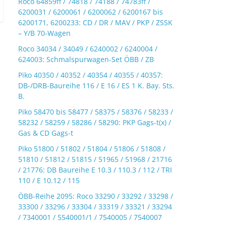
Roco 64859ff / 74818 / 74188 / 74783ff /
6200031 / 6200061 / 6200062 / 6200167 bis
6200171, 6200233: CD / DR / MAV / PKP / ZSSK
– Y/B 70-Wagen
Roco 34034 / 34049 / 6240002 / 6240004 /
624003: Schmalspurwagen-Set ÖBB / ZB
Piko 40350 / 40352 / 40354 / 40355 / 40357:
DB-/DRB-Baureihe 116 / E 16 / ES 1 K. Bay. Sts.
B.
Piko 58470 bis 58477 / 58375 / 58376 / 58233 /
58232 / 58259 / 58286 / 58290: PKP Gags-t(x) /
Gas & CD Gags-t
Piko 51800 / 51802 / 51804 / 51806 / 51808 /
51810 / 51812 / 51815 / 51965 / 51968 / 21716
/ 21776: DB Baureihe E 10.3 / 110.3 / 112 / TRI
110 / E 10.12 / 115
ÖBB-Reihe 2095: Roco 33290 / 33292 / 33298 /
33300 / 33296 / 33304 / 33319 / 33321 / 33294
/ 7340001 / 5540001/1 / 7540005 / 7540007