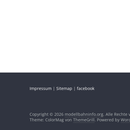
Impressum
|
Sitemap
|
facebook
Copyright © 2026
modellbahninfo.org
. Alle Rechte
Theme: ColorMag von
ThemeGrill
. Powered by
Word