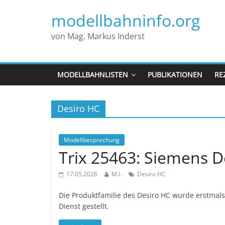
modellbahninfo.org
von Mag. Markus Inderst
MODELLBAHNLISTEN
PUBLIKATIONEN
RE
Desiro HC
Modellbesprechung
Trix 25463: Siemens D
17.05.2026
M.I.
Desiro HC
Die Produktfamilie des Desiro HC wurde erstmals 
Dienst gestellt.