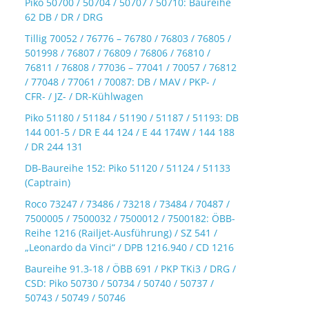
Piko 50700 / 50704 / 50707 / 50710: Baureihe
62 DB / DR / DRG
Tillig 70052 / 76776 – 76780 / 76803 / 76805 /
501998 / 76807 / 76809 / 76806 / 76810 /
76811 / 76808 / 77036 – 77041 / 70057 / 76812
/ 77048 / 77061 / 70087: DB / MAV / PKP- /
CFR- / JZ- / DR-Kühlwagen
Piko 51180 / 51184 / 51190 / 51187 / 51193: DB
144 001-5 / DR E 44 124 / E 44 174W / 144 188
/ DR 244 131
DB-Baureihe 152: Piko 51120 / 51124 / 51133
(Captrain)
Roco 73247 / 73486 / 73218 / 73484 / 70487 /
7500005 / 7500032 / 7500012 / 7500182: ÖBB-
Reihe 1216 (Railjet-Ausführung) / SZ 541 /
„Leonardo da Vinci“ / DPB 1216.940 / CD 1216
Baureihe 91.3-18 / ÖBB 691 / PKP TKi3 / DRG /
CSD: Piko 50730 / 50734 / 50740 / 50737 /
50743 / 50749 / 50746