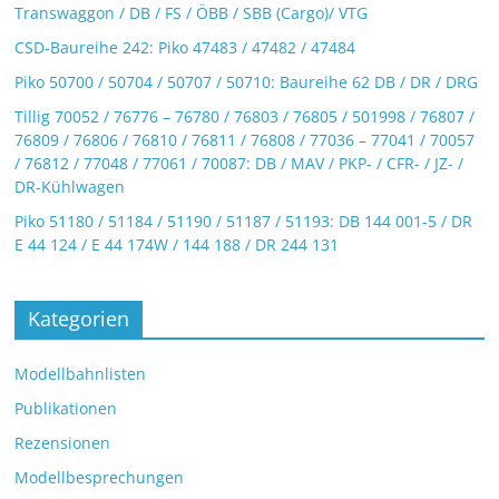
Transwaggon / DB / FS / ÖBB / SBB (Cargo)/ VTG
CSD-Baureihe 242: Piko 47483 / 47482 / 47484
Piko 50700 / 50704 / 50707 / 50710: Baureihe 62 DB / DR / DRG
Tillig 70052 / 76776 – 76780 / 76803 / 76805 / 501998 / 76807 /
76809 / 76806 / 76810 / 76811 / 76808 / 77036 – 77041 / 70057
/ 76812 / 77048 / 77061 / 70087: DB / MAV / PKP- / CFR- / JZ- /
DR-Kühlwagen
Piko 51180 / 51184 / 51190 / 51187 / 51193: DB 144 001-5 / DR
E 44 124 / E 44 174W / 144 188 / DR 244 131
Kategorien
Modellbahnlisten
Publikationen
Rezensionen
Modellbesprechungen