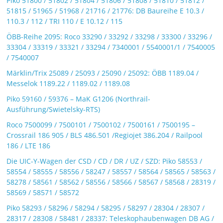
Piko 51800 / 51802 / 51804 / 51806 / 51808 / 51810 / 51812 /
51815 / 51965 / 51968 / 21716 / 21776: DB Baureihe E 10.3 /
110.3 / 112 / TRI 110 / E 10.12 / 115
ÖBB-Reihe 2095: Roco 33290 / 33292 / 33298 / 33300 / 33296 /
33304 / 33319 / 33321 / 33294 / 7340001 / 5540001/1 / 7540005
/ 7540007
Märklin/Trix 25089 / 25093 / 25090 / 25092: ÖBB 1189.04 /
Messelok 1189.22 / 1189.02 / 1189.08
Piko 59160 / 59376 – MaK G1206 (Northrail-
Ausführung/Swietelsky-RTS)
Roco 7500099 / 7500101 / 7500102 / 7500161 / 7500195 –
Crossrail 186 905 / BLS 486.501 /Regiojet 386.204 / Railpool
186 / LTE 186
Die UIC-Y-Wagen der CSD / CD / DR / UZ / SZD: Piko 58553 /
58554 / 58555 / 58556 / 58247 / 58557 / 58564 / 58565 / 58563 /
58278 / 58561 / 58562 / 58556 / 58566 / 58567 / 58568 / 28319 /
58569 / 58571 / 58572
Piko 58293 / 58296 / 58294 / 58295 / 58297 / 28304 / 28307 /
28317 / 28308 / 58481 / 28337: Teleskophaubenwagen DB AG /