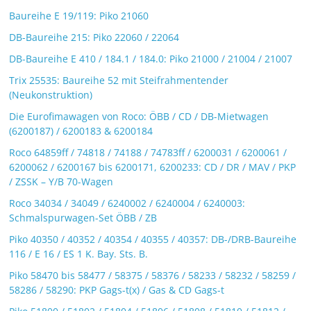
Baureihe E 19/119: Piko 21060
DB-Baureihe 215: Piko 22060 / 22064
DB-Baureihe E 410 / 184.1 / 184.0: Piko 21000 / 21004 / 21007
Trix 25535: Baureihe 52 mit Steifrahmentender
(Neukonstruktion)
Die Eurofimawagen von Roco: ÖBB / CD / DB-Mietwagen
(6200187) / 6200183 & 6200184
Roco 64859ff / 74818 / 74188 / 74783ff / 6200031 / 6200061 /
6200062 / 6200167 bis 6200171, 6200233: CD / DR / MAV / PKP
/ ZSSK – Y/B 70-Wagen
Roco 34034 / 34049 / 6240002 / 6240004 / 6240003:
Schmalspurwagen-Set ÖBB / ZB
Piko 40350 / 40352 / 40354 / 40355 / 40357: DB-/DRB-Baureihe
116 / E 16 / ES 1 K. Bay. Sts. B.
Piko 58470 bis 58477 / 58375 / 58376 / 58233 / 58232 / 58259 /
58286 / 58290: PKP Gags-t(x) / Gas & CD Gags-t