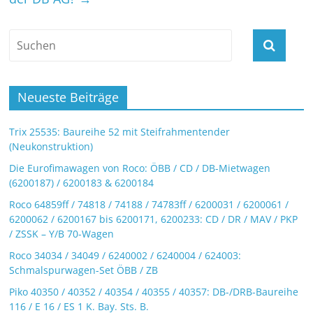
Neueste Beiträge
Trix 25535: Baureihe 52 mit Steifrahmentender
(Neukonstruktion)
Die Eurofimawagen von Roco: ÖBB / CD / DB-Mietwagen
(6200187) / 6200183 & 6200184
Roco 64859ff / 74818 / 74188 / 74783ff / 6200031 / 6200061 /
6200062 / 6200167 bis 6200171, 6200233: CD / DR / MAV / PKP
/ ZSSK – Y/B 70-Wagen
Roco 34034 / 34049 / 6240002 / 6240004 / 624003:
Schmalspurwagen-Set ÖBB / ZB
Piko 40350 / 40352 / 40354 / 40355 / 40357: DB-/DRB-Baureihe
116 / E 16 / ES 1 K. Bay. Sts. B.