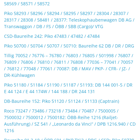
58569 / 58571 / 58572
Piko 58293 / 58296 / 58294 / 58295 / 58297 / 28304 / 28307 /
28317 / 28308 / 58481 / 28377: Teleskophaubenwagen DB AG /
Transwaggon / DB / FS / ÖBB / SBB (Cargo)/ VTG
CSD-Baureihe 242: Piko 47483 / 47482 / 47484
Piko 50700 / 50704 / 50707 / 50710: Baureihe 62 DB / DR / DRG
Tillig 70052 / 76776 – 76780 / 76803 / 76805 / 501998 / 76807 /
76809 / 76806 / 76810 / 76811 / 76808 / 77036 – 77041 / 70057
/ 76812 / 77048 / 77061 / 70087: DB / MAV / PKP- / CFR- / JZ- /
DR-Kühlwagen
Piko 51180 / 51184 / 51190 / 51187 / 51193: DB 144 001-5 / DR
E 44 124 / E 44 174W / 144 188 / DR 244 131
DB-Baureihe 152: Piko 51120 / 51124 / 51133 (Captrain)
Roco 73247 / 73486 / 73218 / 73484 / 70487 / 7500005 /
7500032 / 7500012 / 7500182: ÖBB-Reihe 1216 (Railjet-
Ausführung) / SZ 541 / „Leonardo da Vinci“ / DPB 1216.940 / CD
1216