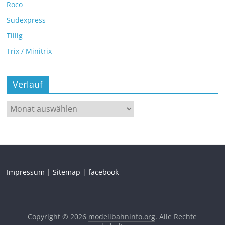
Roco
Sudexpress
Tillig
Trix / Minitrix
Verlauf
Impressum
|
Sitemap
|
facebook
Copyright © 2026
modellbahninfo.org
. Alle Rechte