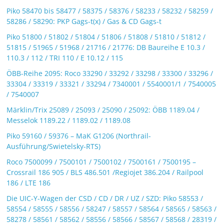
Piko 58470 bis 58477 / 58375 / 58376 / 58233 / 58232 / 58259 /
58286 / 58290: PKP Gags-t(x) / Gas & CD Gags-t
Piko 51800 / 51802 / 51804 / 51806 / 51808 / 51810 / 51812 /
51815 / 51965 / 51968 / 21716 / 21776: DB Baureihe E 10.3 /
110.3 / 112 / TRI 110 / E 10.12 / 115
ÖBB-Reihe 2095: Roco 33290 / 33292 / 33298 / 33300 / 33296 /
33304 / 33319 / 33321 / 33294 / 7340001 / 5540001/1 / 7540005
/ 7540007
Märklin/Trix 25089 / 25093 / 25090 / 25092: ÖBB 1189.04 /
Messelok 1189.22 / 1189.02 / 1189.08
Piko 59160 / 59376 – MaK G1206 (Northrail-
Ausführung/Swietelsky-RTS)
Roco 7500099 / 7500101 / 7500102 / 7500161 / 7500195 –
Crossrail 186 905 / BLS 486.501 /Regiojet 386.204 / Railpool
186 / LTE 186
Die UIC-Y-Wagen der CSD / CD / DR / UZ / SZD: Piko 58553 /
58554 / 58555 / 58556 / 58247 / 58557 / 58564 / 58565 / 58563 /
58278 / 58561 / 58562 / 58556 / 58566 / 58567 / 58568 / 28319 /