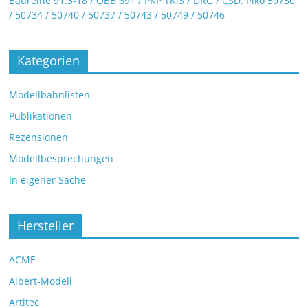
Baureihe 91.3-18 / ÖBB 691 / PKP TKi3 / DRG / CSD: Piko 50730
/ 50734 / 50740 / 50737 / 50743 / 50749 / 50746
Kategorien
Modellbahnlisten
Publikationen
Rezensionen
Modellbesprechungen
In eigener Sache
Hersteller
ACME
Albert-Modell
Artitec