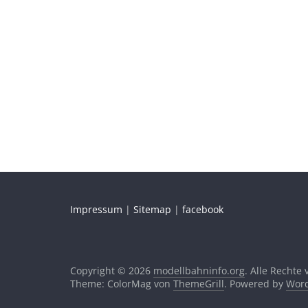
Impressum
|
Sitemap
|
facebook
Copyright © 2026
modellbahninfo.org
. Alle Rechte
Theme: ColorMag von
ThemeGrill
. Powered by
Word