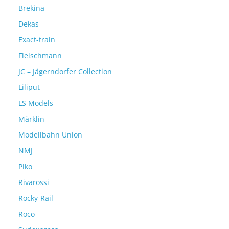
Brekina
Dekas
Exact-train
Fleischmann
JC – Jägerndorfer Collection
Liliput
LS Models
Märklin
Modellbahn Union
NMJ
Piko
Rivarossi
Rocky-Rail
Roco