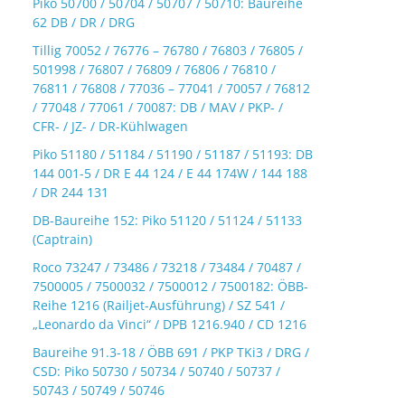
Piko 50700 / 50704 / 50707 / 50710: Baureihe
62 DB / DR / DRG
Tillig 70052 / 76776 – 76780 / 76803 / 76805 /
501998 / 76807 / 76809 / 76806 / 76810 /
76811 / 76808 / 77036 – 77041 / 70057 / 76812
/ 77048 / 77061 / 70087: DB / MAV / PKP- /
CFR- / JZ- / DR-Kühlwagen
Piko 51180 / 51184 / 51190 / 51187 / 51193: DB
144 001-5 / DR E 44 124 / E 44 174W / 144 188
/ DR 244 131
DB-Baureihe 152: Piko 51120 / 51124 / 51133
(Captrain)
Roco 73247 / 73486 / 73218 / 73484 / 70487 /
7500005 / 7500032 / 7500012 / 7500182: ÖBB-
Reihe 1216 (Railjet-Ausführung) / SZ 541 /
„Leonardo da Vinci“ / DPB 1216.940 / CD 1216
Baureihe 91.3-18 / ÖBB 691 / PKP TKi3 / DRG /
CSD: Piko 50730 / 50734 / 50740 / 50737 /
50743 / 50749 / 50746