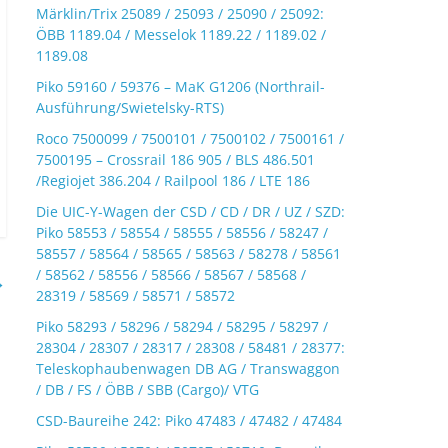
Märklin/Trix 25089 / 25093 / 25090 / 25092:
ÖBB 1189.04 / Messelok 1189.22 / 1189.02 /
1189.08
Piko 59160 / 59376 – MaK G1206 (Northrail-
Ausführung/Swietelsky-RTS)
Roco 7500099 / 7500101 / 7500102 / 7500161 /
7500195 – Crossrail 186 905 / BLS 486.501
/Regiojet 386.204 / Railpool 186 / LTE 186
Die UIC-Y-Wagen der CSD / CD / DR / UZ / SZD:
Piko 58553 / 58554 / 58555 / 58556 / 58247 /
58557 / 58564 / 58565 / 58563 / 58278 / 58561
/ 58562 / 58556 / 58566 / 58567 / 58568 /
→
28319 / 58569 / 58571 / 58572
Piko 58293 / 58296 / 58294 / 58295 / 58297 /
28304 / 28307 / 28317 / 28308 / 58481 / 28377:
Teleskophaubenwagen DB AG / Transwaggon
/ DB / FS / ÖBB / SBB (Cargo)/ VTG
CSD-Baureihe 242: Piko 47483 / 47482 / 47484