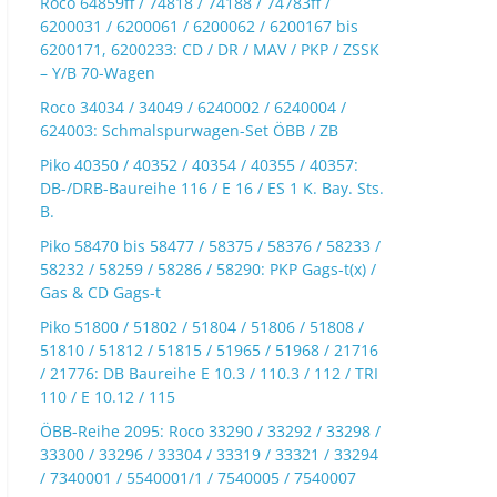
Roco 64859ff / 74818 / 74188 / 74783ff /
6200031 / 6200061 / 6200062 / 6200167 bis
6200171, 6200233: CD / DR / MAV / PKP / ZSSK
– Y/B 70-Wagen
Roco 34034 / 34049 / 6240002 / 6240004 /
624003: Schmalspurwagen-Set ÖBB / ZB
Piko 40350 / 40352 / 40354 / 40355 / 40357:
DB-/DRB-Baureihe 116 / E 16 / ES 1 K. Bay. Sts.
B.
Piko 58470 bis 58477 / 58375 / 58376 / 58233 /
58232 / 58259 / 58286 / 58290: PKP Gags-t(x) /
Gas & CD Gags-t
Piko 51800 / 51802 / 51804 / 51806 / 51808 /
51810 / 51812 / 51815 / 51965 / 51968 / 21716
/ 21776: DB Baureihe E 10.3 / 110.3 / 112 / TRI
110 / E 10.12 / 115
ÖBB-Reihe 2095: Roco 33290 / 33292 / 33298 /
33300 / 33296 / 33304 / 33319 / 33321 / 33294
/ 7340001 / 5540001/1 / 7540005 / 7540007