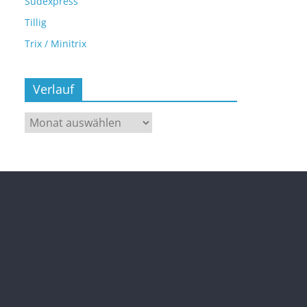
Sudexpress
Tillig
Trix / Minitrix
Verlauf