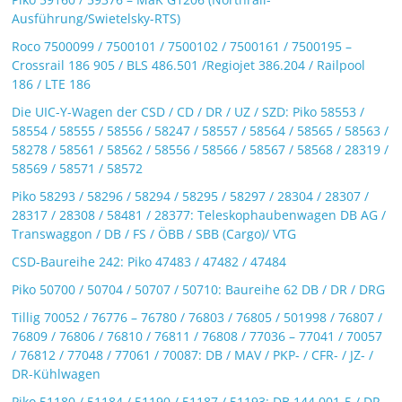
Ausführung/Swietelsky-RTS)
Roco 7500099 / 7500101 / 7500102 / 7500161 / 7500195 –
Crossrail 186 905 / BLS 486.501 /Regiojet 386.204 / Railpool
186 / LTE 186
Die UIC-Y-Wagen der CSD / CD / DR / UZ / SZD: Piko 58553 /
58554 / 58555 / 58556 / 58247 / 58557 / 58564 / 58565 / 58563 /
58278 / 58561 / 58562 / 58556 / 58566 / 58567 / 58568 / 28319 /
58569 / 58571 / 58572
Piko 58293 / 58296 / 58294 / 58295 / 58297 / 28304 / 28307 /
28317 / 28308 / 58481 / 28377: Teleskophaubenwagen DB AG /
Transwaggon / DB / FS / ÖBB / SBB (Cargo)/ VTG
CSD-Baureihe 242: Piko 47483 / 47482 / 47484
Piko 50700 / 50704 / 50707 / 50710: Baureihe 62 DB / DR / DRG
Tillig 70052 / 76776 – 76780 / 76803 / 76805 / 501998 / 76807 /
76809 / 76806 / 76810 / 76811 / 76808 / 77036 – 77041 / 70057
/ 76812 / 77048 / 77061 / 70087: DB / MAV / PKP- / CFR- / JZ- /
DR-Kühlwagen
Piko 51180 / 51184 / 51190 / 51187 / 51193: DB 144 001-5 / DR