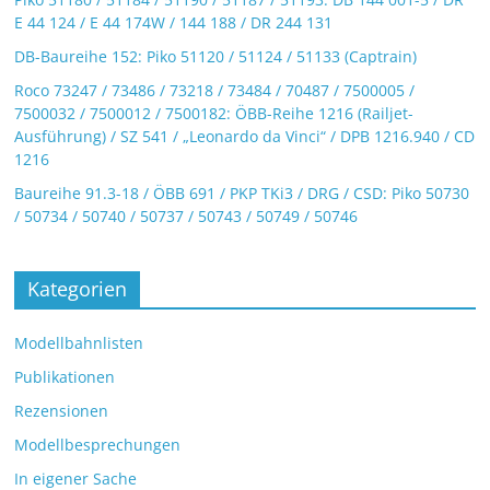
E 44 124 / E 44 174W / 144 188 / DR 244 131
DB-Baureihe 152: Piko 51120 / 51124 / 51133 (Captrain)
Roco 73247 / 73486 / 73218 / 73484 / 70487 / 7500005 /
7500032 / 7500012 / 7500182: ÖBB-Reihe 1216 (Railjet-
Ausführung) / SZ 541 / „Leonardo da Vinci“ / DPB 1216.940 / CD
1216
Baureihe 91.3-18 / ÖBB 691 / PKP TKi3 / DRG / CSD: Piko 50730
/ 50734 / 50740 / 50737 / 50743 / 50749 / 50746
Kategorien
Modellbahnlisten
Publikationen
Rezensionen
Modellbesprechungen
In eigener Sache