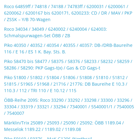
Roco 64859ff / 74818 / 74188 / 74783ff / 6200031 / 6200061 /
6200062 / 6200167 bis 6200171, 6200233: CD / DR / MAV / PKP
/ ZSSK – Y/B 70-Wagen
Roco 34034 / 34049 / 6240002 / 6240004 / 624003:
Schmalspurwagen-Set ÖBB / ZB
Piko 40350 / 40352 / 40354 / 40355 / 40357: DB-/DRB-Baureihe
116 / E 16 / ES 1 K. Bay. Sts. B.
Piko 58470 bis 58477 / 58375 / 58376 / 58233 / 58232 / 58259 /
58286 / 58290: PKP Gags-t(x) / Gas & CD Gags-t
Piko 51800 / 51802 / 51804 / 51806 / 51808 / 51810 / 51812 /
51815 / 51965 / 51968 / 21716 / 21776: DB Baureihe E 10.3 /
110.3 / 112 / TRI 110 / E 10.12 / 115
ÖBB-Reihe 2095: Roco 33290 / 33292 / 33298 / 33300 / 33296 /
33304 / 33319 / 33321 / 33294 / 7340001 / 5540001/1 / 7540005
/ 7540007
Märklin/Trix 25089 / 25093 / 25090 / 25092: ÖBB 1189.04 /
Messelok 1189.22 / 1189.02 / 1189.08
Piko 59160 / 59376 – MaK G1206 (Northrail-