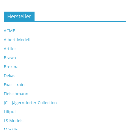
Hersteller
ACME
Albert-Modell
Artitec
Brawa
Brekina
Dekas
Exact-train
Fleischmann
JC – Jägerndorfer Collection
Liliput
LS Models
Märklin