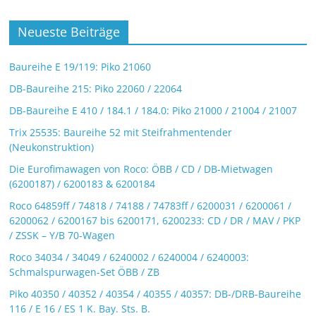
Neueste Beiträge
Baureihe E 19/119: Piko 21060
DB-Baureihe 215: Piko 22060 / 22064
DB-Baureihe E 410 / 184.1 / 184.0: Piko 21000 / 21004 / 21007
Trix 25535: Baureihe 52 mit Steifrahmentender
(Neukonstruktion)
Die Eurofimawagen von Roco: ÖBB / CD / DB-Mietwagen
(6200187) / 6200183 & 6200184
Roco 64859ff / 74818 / 74188 / 74783ff / 6200031 / 6200061 /
6200062 / 6200167 bis 6200171, 6200233: CD / DR / MAV / PKP
/ ZSSK – Y/B 70-Wagen
Roco 34034 / 34049 / 6240002 / 6240004 / 6240003:
Schmalspurwagen-Set ÖBB / ZB
Piko 40350 / 40352 / 40354 / 40355 / 40357: DB-/DRB-Baureihe
116 / E 16 / ES 1 K. Bay. Sts. B.