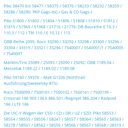
Piko 58470 bis 58477 / 58375 / 58376 / 58233 / 58232 / 58259 /
58286 / 58290: PKP Gags-t(x) / Gas & CD Gags-t
Piko 51800 / 51802 / 51804 / 51806 / 51808 / 51810 / 51812 /
51815 / 51965 / 51968 / 21716 / 21776: DB Baureihe E 10.3 /
110.3 / 112 / TRI 110 / E 10.12 / 115
ÖBB-Reihe 2095: Roco 33290 / 33292 / 33298 / 33300 / 33296 /
33304 / 33319 / 33321 / 33294 / 7340001 / 5540001/1 / 7540005
/ 7540007
Märklin/Trix 25089 / 25093 / 25090 / 25092: ÖBB 1189.04 /
Messelok 1189.22 / 1189.02 / 1189.08
Piko 59160 / 59376 – MaK G1206 (Northrail-
Ausführung/Swietelsky-RTS)
Roco 7500099 / 7500101 / 7500102 / 7500161 / 7500195 –
Crossrail 186 905 / BLS 486.501 /Regiojet 386.204 / Railpool
186 / LTE 186
Die UIC-Y-Wagen der CSD / CD / DR / UZ / SZD: Piko 58553 /
58554 / 58555 / 58556 / 58247 / 58557 / 58564 / 58565 / 58563 /
58278 / 58561 / 58562 / 58556 / 58566 / 58567 / 58568 / 28319 /