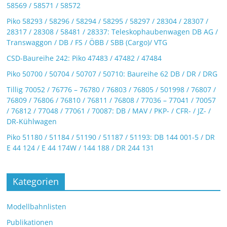
58569 / 58571 / 58572
Piko 58293 / 58296 / 58294 / 58295 / 58297 / 28304 / 28307 /
28317 / 28308 / 58481 / 28337: Teleskophaubenwagen DB AG /
Transwaggon / DB / FS / ÖBB / SBB (Cargo)/ VTG
CSD-Baureihe 242: Piko 47483 / 47482 / 47484
Piko 50700 / 50704 / 50707 / 50710: Baureihe 62 DB / DR / DRG
Tillig 70052 / 76776 – 76780 / 76803 / 76805 / 501998 / 76807 /
76809 / 76806 / 76810 / 76811 / 76808 / 77036 – 77041 / 70057
/ 76812 / 77048 / 77061 / 70087: DB / MAV / PKP- / CFR- / JZ- /
DR-Kühlwagen
Piko 51180 / 51184 / 51190 / 51187 / 51193: DB 144 001-5 / DR
E 44 124 / E 44 174W / 144 188 / DR 244 131
Kategorien
Modellbahnlisten
Publikationen