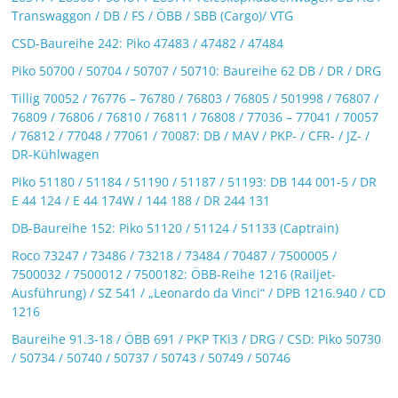
Transwaggon / DB / FS / ÖBB / SBB (Cargo)/ VTG
CSD-Baureihe 242: Piko 47483 / 47482 / 47484
Piko 50700 / 50704 / 50707 / 50710: Baureihe 62 DB / DR / DRG
Tillig 70052 / 76776 – 76780 / 76803 / 76805 / 501998 / 76807 /
76809 / 76806 / 76810 / 76811 / 76808 / 77036 – 77041 / 70057
/ 76812 / 77048 / 77061 / 70087: DB / MAV / PKP- / CFR- / JZ- /
DR-Kühlwagen
Piko 51180 / 51184 / 51190 / 51187 / 51193: DB 144 001-5 / DR
E 44 124 / E 44 174W / 144 188 / DR 244 131
DB-Baureihe 152: Piko 51120 / 51124 / 51133 (Captrain)
Roco 73247 / 73486 / 73218 / 73484 / 70487 / 7500005 /
7500032 / 7500012 / 7500182: ÖBB-Reihe 1216 (Railjet-
Ausführung) / SZ 541 / „Leonardo da Vinci“ / DPB 1216.940 / CD
1216
Baureihe 91.3-18 / ÖBB 691 / PKP TKi3 / DRG / CSD: Piko 50730
/ 50734 / 50740 / 50737 / 50743 / 50749 / 50746