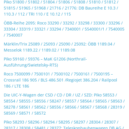
Piko 51800 / 51802 / 51804 / 51806 / 51808 / 51810 / 51812 /
51815 / 51965 / 51968 / 21716 / 21776: DB Baureihe E 10.3 /
110.3 / 112 / TRI 110 / E 10.12 / 115
ÖBB-Reihe 2095: Roco 33290 / 33292 / 33298 / 33300 / 33296 /
33304 / 33319 / 33321 / 33294 / 7340001 / 5540001/1 / 7540005
/ 7540007
Märklin/Trix 25089 / 25093 / 25090 / 25092: ÖBB 1189.04 /
Messelok 1189.22 / 1189.02 / 1189.08
Piko 59160 / 59376 – MaK G1206 (Northrail-
Ausführung/Swietelsky-RTS)
Roco 7500099 / 7500101 / 7500102 / 7500161 / 7500195 –
Crossrail 186 905 / BLS 486.501 /Regiojet 386.204 / Railpool
186 / LTE 186
Die UIC-Y-Wagen der CSD / CD / DR / UZ / SZD: Piko 58553 /
58554 / 58555 / 58556 / 58247 / 58557 / 58564 / 58565 / 58563 /
58278 / 58561 / 58562 / 58556 / 58566 / 58567 / 58568 / 28319 /
58569 / 58571 / 58572
Piko 58293 / 58296 / 58294 / 58295 / 58297 / 28304 / 28307 /
28317 / 28308 / 58481 / 28377: Teleskophaubenwagen DB AG /