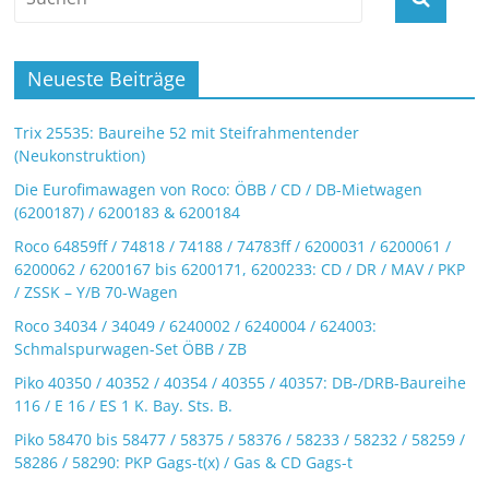
Neueste Beiträge
Trix 25535: Baureihe 52 mit Steifrahmentender
(Neukonstruktion)
Die Eurofimawagen von Roco: ÖBB / CD / DB-Mietwagen
(6200187) / 6200183 & 6200184
Roco 64859ff / 74818 / 74188 / 74783ff / 6200031 / 6200061 /
6200062 / 6200167 bis 6200171, 6200233: CD / DR / MAV / PKP
/ ZSSK – Y/B 70-Wagen
Roco 34034 / 34049 / 6240002 / 6240004 / 624003:
Schmalspurwagen-Set ÖBB / ZB
Piko 40350 / 40352 / 40354 / 40355 / 40357: DB-/DRB-Baureihe
116 / E 16 / ES 1 K. Bay. Sts. B.
Piko 58470 bis 58477 / 58375 / 58376 / 58233 / 58232 / 58259 /
58286 / 58290: PKP Gags-t(x) / Gas & CD Gags-t