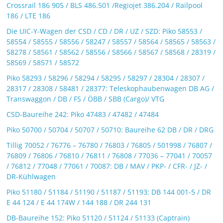
Crossrail 186 905 / BLS 486.501 /Regiojet 386.204 / Railpool
186 / LTE 186
Die UIC-Y-Wagen der CSD / CD / DR / UZ / SZD: Piko 58553 /
58554 / 58555 / 58556 / 58247 / 58557 / 58564 / 58565 / 58563 /
58278 / 58561 / 58562 / 58556 / 58566 / 58567 / 58568 / 28319 /
58569 / 58571 / 58572
Piko 58293 / 58296 / 58294 / 58295 / 58297 / 28304 / 28307 /
28317 / 28308 / 58481 / 28377: Teleskophaubenwagen DB AG /
Transwaggon / DB / FS / ÖBB / SBB (Cargo)/ VTG
CSD-Baureihe 242: Piko 47483 / 47482 / 47484
Piko 50700 / 50704 / 50707 / 50710: Baureihe 62 DB / DR / DRG
Tillig 70052 / 76776 – 76780 / 76803 / 76805 / 501998 / 76807 /
76809 / 76806 / 76810 / 76811 / 76808 / 77036 – 77041 / 70057
/ 76812 / 77048 / 77061 / 70087: DB / MAV / PKP- / CFR- / JZ- /
DR-Kühlwagen
Piko 51180 / 51184 / 51190 / 51187 / 51193: DB 144 001-5 / DR
E 44 124 / E 44 174W / 144 188 / DR 244 131
DB-Baureihe 152: Piko 51120 / 51124 / 51133 (Captrain)