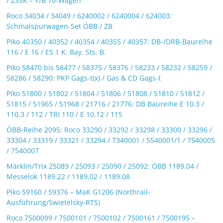
/ ZSSK – Y/B 70-Wagen
Roco 34034 / 34049 / 6240002 / 6240004 / 624003:
Schmalspurwagen-Set ÖBB / ZB
Piko 40350 / 40352 / 40354 / 40355 / 40357: DB-/DRB-Baureihe
116 / E 16 / ES 1 K. Bay. Sts. B.
Piko 58470 bis 58477 / 58375 / 58376 / 58233 / 58232 / 58259 /
58286 / 58290: PKP Gags-t(x) / Gas & CD Gags-t
Piko 51800 / 51802 / 51804 / 51806 / 51808 / 51810 / 51812 /
51815 / 51965 / 51968 / 21716 / 21776: DB Baureihe E 10.3 /
110.3 / 112 / TRI 110 / E 10.12 / 115
ÖBB-Reihe 2095: Roco 33290 / 33292 / 33298 / 33300 / 33296 /
33304 / 33319 / 33321 / 33294 / 7340001 / 5540001/1 / 7540005
/ 7540007
Märklin/Trix 25089 / 25093 / 25090 / 25092: ÖBB 1189.04 /
Messelok 1189.22 / 1189.02 / 1189.08
Piko 59160 / 59376 – MaK G1206 (Northrail-
Ausführung/Swietelsky-RTS)
Roco 7500099 / 7500101 / 7500102 / 7500161 / 7500195 –