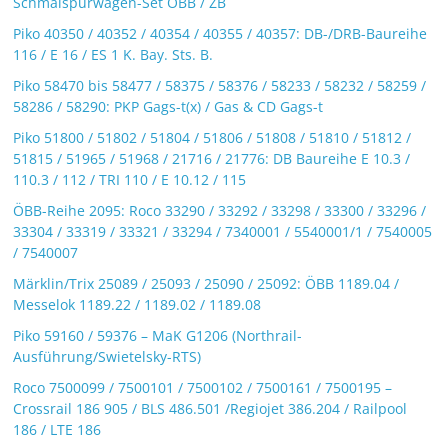
Schmalspurwagen-Set ÖBB / ZB
Piko 40350 / 40352 / 40354 / 40355 / 40357: DB-/DRB-Baureihe
116 / E 16 / ES 1 K. Bay. Sts. B.
Piko 58470 bis 58477 / 58375 / 58376 / 58233 / 58232 / 58259 /
58286 / 58290: PKP Gags-t(x) / Gas & CD Gags-t
Piko 51800 / 51802 / 51804 / 51806 / 51808 / 51810 / 51812 /
51815 / 51965 / 51968 / 21716 / 21776: DB Baureihe E 10.3 /
110.3 / 112 / TRI 110 / E 10.12 / 115
ÖBB-Reihe 2095: Roco 33290 / 33292 / 33298 / 33300 / 33296 /
33304 / 33319 / 33321 / 33294 / 7340001 / 5540001/1 / 7540005
/ 7540007
Märklin/Trix 25089 / 25093 / 25090 / 25092: ÖBB 1189.04 /
Messelok 1189.22 / 1189.02 / 1189.08
Piko 59160 / 59376 – MaK G1206 (Northrail-
Ausführung/Swietelsky-RTS)
Roco 7500099 / 7500101 / 7500102 / 7500161 / 7500195 –
Crossrail 186 905 / BLS 486.501 /Regiojet 386.204 / Railpool
186 / LTE 186