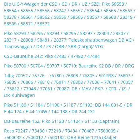
Die UIC-Y-Wagen der CSD / CD / DR / UZ / SZD: Piko 58553 /
58554 / 58555 / 58556 / 58247 / 58557 / 58564 / 58565 / 58563 /
58278 / 58561 / 58562 / 58556 / 58566 / 58567 / 58568 / 28319 /
58569 / 58571 / 58572
Piko 58293 / 58296 / 58294 / 58295 / 58297 / 28304 / 28307 /
28317 / 28308 / 58481 / 28377: Teleskophaubenwagen DB AG /
Transwaggon / DB / FS / ÖBB / SBB (Cargo)/ VTG
CSD-Baureihe 242: Piko 47483 / 47482 / 47484
Piko 50700 / 50704 / 50707 / 50710: Baureihe 62 DB / DR / DRG
Tillig 70052 / 76776 – 76780 / 76803 / 76805 / 501998 / 76807 /
76809 / 76806 / 76810 / 76811 / 76808 / 77036 – 77041 / 70057
/ 76812 / 77048 / 77061 / 70087: DB / MAV / PKP- / CFR- / JZ- /
DR-Kühlwagen
Piko 51180 / 51184 / 51190 / 51187 / 51193: DB 144 001-5 / DR
E 44 124 / E 44 174W / 144 188 / DR 244 131
DB-Baureihe 152: Piko 51120 / 51124 / 51133 (Captrain)
Roco 73247 / 73486 / 73218 / 73484 / 70487 / 7500005 /
7500032 / 7500012 / 7500182: ÖBB-Reihe 1216 (Railjet-