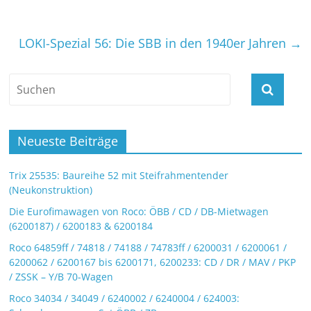
LOKI-Spezial 56: Die SBB in den 1940er Jahren
→
Neueste Beiträge
Trix 25535: Baureihe 52 mit Steifrahmentender
(Neukonstruktion)
Die Eurofimawagen von Roco: ÖBB / CD / DB-Mietwagen
(6200187) / 6200183 & 6200184
Roco 64859ff / 74818 / 74188 / 74783ff / 6200031 / 6200061 /
6200062 / 6200167 bis 6200171, 6200233: CD / DR / MAV / PKP
/ ZSSK – Y/B 70-Wagen
Roco 34034 / 34049 / 6240002 / 6240004 / 624003: