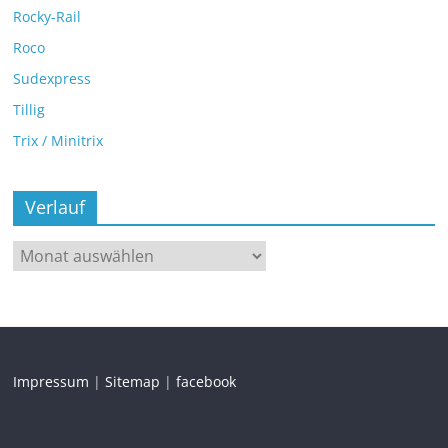
Rocky-Rail
Roco
Sudexpress
Tillig
Trix / Minitrix
Verlauf
Impressum
|
Sitemap
|
facebook