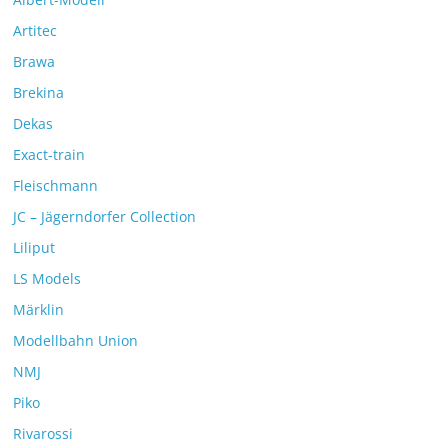
Artitec
Brawa
Brekina
Dekas
Exact-train
Fleischmann
JC – Jägerndorfer Collection
Liliput
LS Models
Märklin
Modellbahn Union
NMJ
Piko
Rivarossi