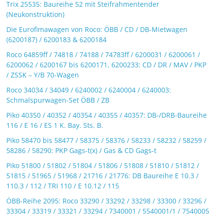
Trix 25535: Baureihe 52 mit Steifrahmentender
(Neukonstruktion)
Die Eurofimawagen von Roco: ÖBB / CD / DB-Mietwagen
(6200187) / 6200183 & 6200184
Roco 64859ff / 74818 / 74188 / 74783ff / 6200031 / 6200061 /
6200062 / 6200167 bis 6200171, 6200233: CD / DR / MAV / PKP
/ ZSSK – Y/B 70-Wagen
Roco 34034 / 34049 / 6240002 / 6240004 / 6240003:
Schmalspurwagen-Set ÖBB / ZB
Piko 40350 / 40352 / 40354 / 40355 / 40357: DB-/DRB-Baureihe
116 / E 16 / ES 1 K. Bay. Sts. B.
Piko 58470 bis 58477 / 58375 / 58376 / 58233 / 58232 / 58259 /
58286 / 58290: PKP Gags-t(x) / Gas & CD Gags-t
Piko 51800 / 51802 / 51804 / 51806 / 51808 / 51810 / 51812 /
51815 / 51965 / 51968 / 21716 / 21776: DB Baureihe E 10.3 /
110.3 / 112 / TRI 110 / E 10.12 / 115
ÖBB-Reihe 2095: Roco 33290 / 33292 / 33298 / 33300 / 33296 /
33304 / 33319 / 33321 / 33294 / 7340001 / 5540001/1 / 7540005