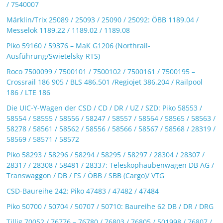
/ 7540007
Märklin/Trix 25089 / 25093 / 25090 / 25092: ÖBB 1189.04 /
Messelok 1189.22 / 1189.02 / 1189.08
Piko 59160 / 59376 – MaK G1206 (Northrail-
Ausführung/Swietelsky-RTS)
Roco 7500099 / 7500101 / 7500102 / 7500161 / 7500195 –
Crossrail 186 905 / BLS 486.501 /Regiojet 386.204 / Railpool
186 / LTE 186
Die UIC-Y-Wagen der CSD / CD / DR / UZ / SZD: Piko 58553 /
58554 / 58555 / 58556 / 58247 / 58557 / 58564 / 58565 / 58563 /
58278 / 58561 / 58562 / 58556 / 58566 / 58567 / 58568 / 28319 /
58569 / 58571 / 58572
Piko 58293 / 58296 / 58294 / 58295 / 58297 / 28304 / 28307 /
28317 / 28308 / 58481 / 28337: Teleskophaubenwagen DB AG /
Transwaggon / DB / FS / ÖBB / SBB (Cargo)/ VTG
CSD-Baureihe 242: Piko 47483 / 47482 / 47484
Piko 50700 / 50704 / 50707 / 50710: Baureihe 62 DB / DR / DRG
Tillig 70052 / 76776 – 76780 / 76803 / 76805 / 501998 / 76807 /