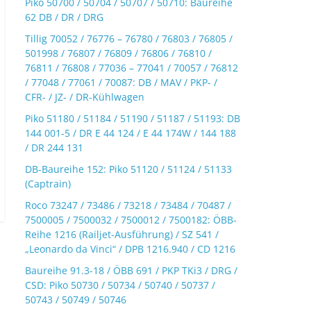
Piko 50700 / 50704 / 50707 / 50710: Baureihe
62 DB / DR / DRG
Tillig 70052 / 76776 – 76780 / 76803 / 76805 /
501998 / 76807 / 76809 / 76806 / 76810 /
76811 / 76808 / 77036 – 77041 / 70057 / 76812
/ 77048 / 77061 / 70087: DB / MAV / PKP- /
CFR- / JZ- / DR-Kühlwagen
Piko 51180 / 51184 / 51190 / 51187 / 51193: DB
144 001-5 / DR E 44 124 / E 44 174W / 144 188
/ DR 244 131
DB-Baureihe 152: Piko 51120 / 51124 / 51133
(Captrain)
Roco 73247 / 73486 / 73218 / 73484 / 70487 /
7500005 / 7500032 / 7500012 / 7500182: ÖBB-
Reihe 1216 (Railjet-Ausführung) / SZ 541 /
„Leonardo da Vinci“ / DPB 1216.940 / CD 1216
Baureihe 91.3-18 / ÖBB 691 / PKP TKi3 / DRG /
CSD: Piko 50730 / 50734 / 50740 / 50737 /
50743 / 50749 / 50746