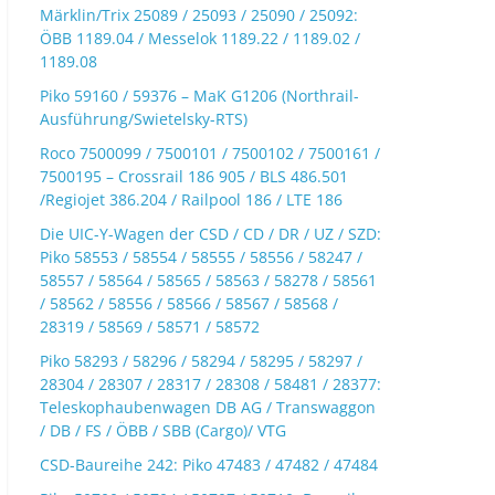
Märklin/Trix 25089 / 25093 / 25090 / 25092:
ÖBB 1189.04 / Messelok 1189.22 / 1189.02 /
1189.08
Piko 59160 / 59376 – MaK G1206 (Northrail-
Ausführung/Swietelsky-RTS)
Roco 7500099 / 7500101 / 7500102 / 7500161 /
7500195 – Crossrail 186 905 / BLS 486.501
/Regiojet 386.204 / Railpool 186 / LTE 186
Die UIC-Y-Wagen der CSD / CD / DR / UZ / SZD:
Piko 58553 / 58554 / 58555 / 58556 / 58247 /
58557 / 58564 / 58565 / 58563 / 58278 / 58561
/ 58562 / 58556 / 58566 / 58567 / 58568 /
28319 / 58569 / 58571 / 58572
Piko 58293 / 58296 / 58294 / 58295 / 58297 /
28304 / 28307 / 28317 / 28308 / 58481 / 28377:
Teleskophaubenwagen DB AG / Transwaggon
/ DB / FS / ÖBB / SBB (Cargo)/ VTG
CSD-Baureihe 242: Piko 47483 / 47482 / 47484