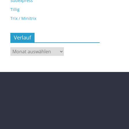
Sudexpress
Tillig
Trix / Minitrix
Verlauf