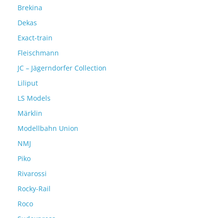
Brekina
Dekas
Exact-train
Fleischmann
JC – Jägerndorfer Collection
Liliput
LS Models
Märklin
Modellbahn Union
NMJ
Piko
Rivarossi
Rocky-Rail
Roco