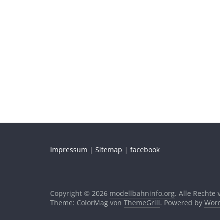
Impressum
|
Sitemap
|
facebook
Copyright © 2026
modellbahninfo.org
. Alle Rechte
Theme: ColorMag von
ThemeGrill
. Powered by
Word