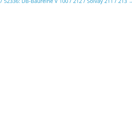
 / 52336: DB-Baureihe V 100 / 212 / Solvay 211 / 213