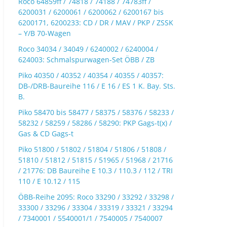
Roco 64859ff / 74818 / 74188 / 74783ff /
6200031 / 6200061 / 6200062 / 6200167 bis
6200171, 6200233: CD / DR / MAV / PKP / ZSSK
– Y/B 70-Wagen
Roco 34034 / 34049 / 6240002 / 6240004 /
624003: Schmalspurwagen-Set ÖBB / ZB
Piko 40350 / 40352 / 40354 / 40355 / 40357:
DB-/DRB-Baureihe 116 / E 16 / ES 1 K. Bay. Sts.
B.
Piko 58470 bis 58477 / 58375 / 58376 / 58233 /
58232 / 58259 / 58286 / 58290: PKP Gags-t(x) /
Gas & CD Gags-t
Piko 51800 / 51802 / 51804 / 51806 / 51808 /
51810 / 51812 / 51815 / 51965 / 51968 / 21716
/ 21776: DB Baureihe E 10.3 / 110.3 / 112 / TRI
110 / E 10.12 / 115
ÖBB-Reihe 2095: Roco 33290 / 33292 / 33298 /
33300 / 33296 / 33304 / 33319 / 33321 / 33294
/ 7340001 / 5540001/1 / 7540005 / 7540007