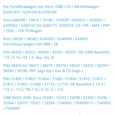
Die Eurofimawagen von Roco: ÖBB / CD / DB-Mietwagen
(6200187) / 6200183 & 6200184
Roco 64859ff / 74818 / 74188 / 74783ff / 6200031 / 6200061 /
6200062 / 6200167 bis 6200171, 6200233: CD / DR / MAV / PKP
/ ZSSK – Y/B 70-Wagen
Roco 34034 / 34049 / 6240002 / 6240004 / 624003:
Schmalspurwagen-Set ÖBB / ZB
Piko 40350 / 40352 / 40354 / 40355 / 40357: DB-/DRB-Baureihe
116 / E 16 / ES 1 K. Bay. Sts. B.
Piko 58470 bis 58477 / 58375 / 58376 / 58233 / 58232 / 58259 /
58286 / 58290: PKP Gags-t(x) / Gas & CD Gags-t
Piko 51800 / 51802 / 51804 / 51806 / 51808 / 51810 / 51812 /
51815 / 51965 / 51968 / 21716 / 21776: DB Baureihe E 10.3 /
110.3 / 112 / TRI 110 / E 10.12 / 115
ÖBB-Reihe 2095: Roco 33290 / 33292 / 33298 / 33300 / 33296 /
33304 / 33319 / 33321 / 33294 / 7340001 / 5540001/1 / 7540005
/ 7540007