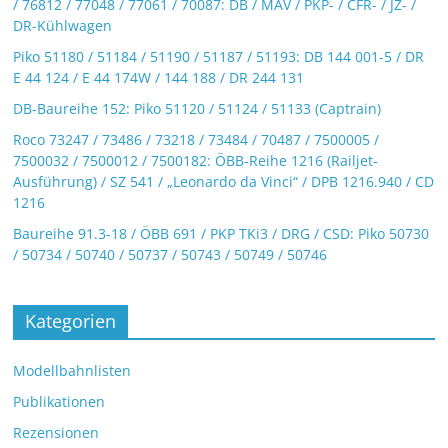
/ 76812 / 77048 / 77061 / 70087: DB / MAV / PKP- / CFR- / JZ- /
DR-Kühlwagen
Piko 51180 / 51184 / 51190 / 51187 / 51193: DB 144 001-5 / DR
E 44 124 / E 44 174W / 144 188 / DR 244 131
DB-Baureihe 152: Piko 51120 / 51124 / 51133 (Captrain)
Roco 73247 / 73486 / 73218 / 73484 / 70487 / 7500005 /
7500032 / 7500012 / 7500182: ÖBB-Reihe 1216 (Railjet-
Ausführung) / SZ 541 / „Leonardo da Vinci“ / DPB 1216.940 / CD
1216
Baureihe 91.3-18 / ÖBB 691 / PKP TKi3 / DRG / CSD: Piko 50730
/ 50734 / 50740 / 50737 / 50743 / 50749 / 50746
Kategorien
Modellbahnlisten
Publikationen
Rezensionen