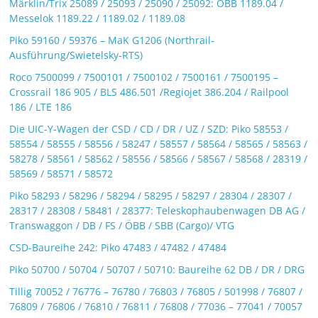
Märklin/Trix 25089 / 25093 / 25090 / 25092: ÖBB 1189.04 /
Messelok 1189.22 / 1189.02 / 1189.08
Piko 59160 / 59376 – MaK G1206 (Northrail-
Ausführung/Swietelsky-RTS)
Roco 7500099 / 7500101 / 7500102 / 7500161 / 7500195 –
Crossrail 186 905 / BLS 486.501 /Regiojet 386.204 / Railpool
186 / LTE 186
Die UIC-Y-Wagen der CSD / CD / DR / UZ / SZD: Piko 58553 /
58554 / 58555 / 58556 / 58247 / 58557 / 58564 / 58565 / 58563 /
58278 / 58561 / 58562 / 58556 / 58566 / 58567 / 58568 / 28319 /
58569 / 58571 / 58572
Piko 58293 / 58296 / 58294 / 58295 / 58297 / 28304 / 28307 /
28317 / 28308 / 58481 / 28377: Teleskophaubenwagen DB AG /
Transwaggon / DB / FS / ÖBB / SBB (Cargo)/ VTG
CSD-Baureihe 242: Piko 47483 / 47482 / 47484
Piko 50700 / 50704 / 50707 / 50710: Baureihe 62 DB / DR / DRG
Tillig 70052 / 76776 – 76780 / 76803 / 76805 / 501998 / 76807 /
76809 / 76806 / 76810 / 76811 / 76808 / 77036 – 77041 / 70057