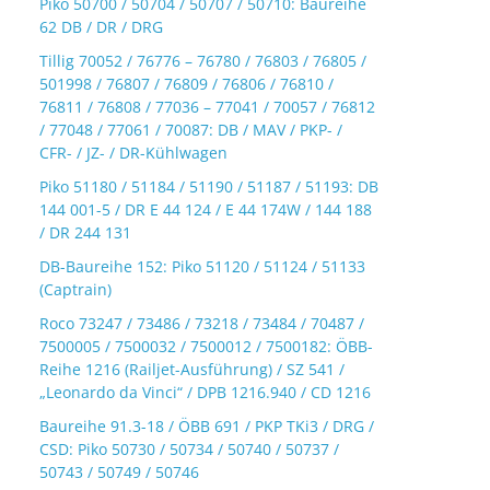
Piko 50700 / 50704 / 50707 / 50710: Baureihe
62 DB / DR / DRG
Tillig 70052 / 76776 – 76780 / 76803 / 76805 /
501998 / 76807 / 76809 / 76806 / 76810 /
76811 / 76808 / 77036 – 77041 / 70057 / 76812
/ 77048 / 77061 / 70087: DB / MAV / PKP- /
CFR- / JZ- / DR-Kühlwagen
Piko 51180 / 51184 / 51190 / 51187 / 51193: DB
144 001-5 / DR E 44 124 / E 44 174W / 144 188
/ DR 244 131
DB-Baureihe 152: Piko 51120 / 51124 / 51133
(Captrain)
Roco 73247 / 73486 / 73218 / 73484 / 70487 /
7500005 / 7500032 / 7500012 / 7500182: ÖBB-
Reihe 1216 (Railjet-Ausführung) / SZ 541 /
„Leonardo da Vinci“ / DPB 1216.940 / CD 1216
Baureihe 91.3-18 / ÖBB 691 / PKP TKi3 / DRG /
CSD: Piko 50730 / 50734 / 50740 / 50737 /
50743 / 50749 / 50746