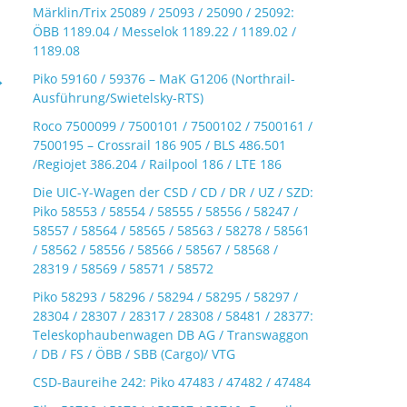
Märklin/Trix 25089 / 25093 / 25090 / 25092:
ÖBB 1189.04 / Messelok 1189.22 / 1189.02 /
1189.08
→
Piko 59160 / 59376 – MaK G1206 (Northrail-
Ausführung/Swietelsky-RTS)
Roco 7500099 / 7500101 / 7500102 / 7500161 /
7500195 – Crossrail 186 905 / BLS 486.501
/Regiojet 386.204 / Railpool 186 / LTE 186
Die UIC-Y-Wagen der CSD / CD / DR / UZ / SZD:
Piko 58553 / 58554 / 58555 / 58556 / 58247 /
58557 / 58564 / 58565 / 58563 / 58278 / 58561
/ 58562 / 58556 / 58566 / 58567 / 58568 /
28319 / 58569 / 58571 / 58572
Piko 58293 / 58296 / 58294 / 58295 / 58297 /
28304 / 28307 / 28317 / 28308 / 58481 / 28377:
Teleskophaubenwagen DB AG / Transwaggon
/ DB / FS / ÖBB / SBB (Cargo)/ VTG
CSD-Baureihe 242: Piko 47483 / 47482 / 47484