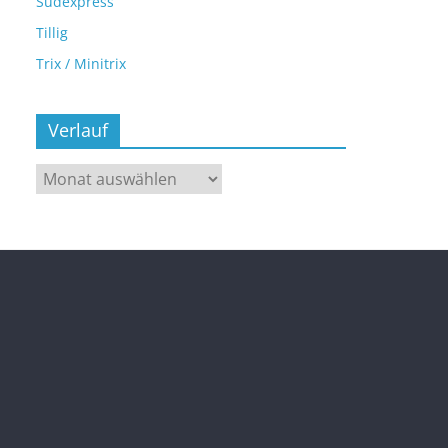
Sudexpress
Tillig
Trix / Minitrix
Verlauf