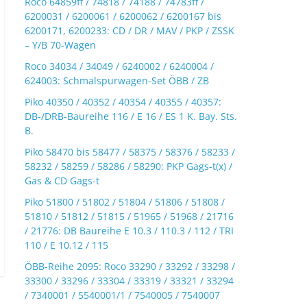
Roco 64859ff / 74818 / 74188 / 74783ff /
6200031 / 6200061 / 6200062 / 6200167 bis
6200171, 6200233: CD / DR / MAV / PKP / ZSSK
– Y/B 70-Wagen
Roco 34034 / 34049 / 6240002 / 6240004 /
624003: Schmalspurwagen-Set ÖBB / ZB
Piko 40350 / 40352 / 40354 / 40355 / 40357:
DB-/DRB-Baureihe 116 / E 16 / ES 1 K. Bay. Sts.
B.
Piko 58470 bis 58477 / 58375 / 58376 / 58233 /
58232 / 58259 / 58286 / 58290: PKP Gags-t(x) /
Gas & CD Gags-t
Piko 51800 / 51802 / 51804 / 51806 / 51808 /
51810 / 51812 / 51815 / 51965 / 51968 / 21716
/ 21776: DB Baureihe E 10.3 / 110.3 / 112 / TRI
110 / E 10.12 / 115
ÖBB-Reihe 2095: Roco 33290 / 33292 / 33298 /
33300 / 33296 / 33304 / 33319 / 33321 / 33294
/ 7340001 / 5540001/1 / 7540005 / 7540007