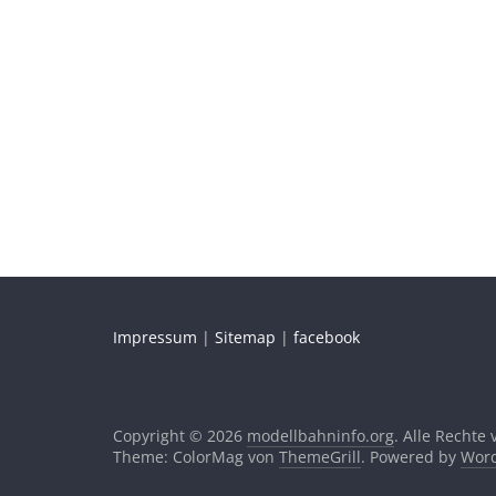
Impressum
|
Sitemap
|
facebook
Copyright © 2026
modellbahninfo.org
. Alle Rechte
Theme: ColorMag von
ThemeGrill
. Powered by
Word