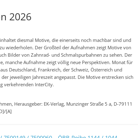
en 2026
inhaltet diesmal Motive, die einerseits noch machbar sind und
s zu wiederholen. Der Großteil der Aufnahmen zeigt Motive von
uch Bilder von Zahnrad- und Schmalspurbahnen zu sehen. Der
e, manche Aufnahme zeigt völlig neue Perspektiven. Monat für
us Deutschland, Frankreich, der Schweiz, Österreich und
der jeweiligen Jahreszeit angepasst. Die Motive erstrecken sich
g verkehrenden InterCity.
ahmen, Herausgeber: EK-Verlag, Munzinger Straße 5 a, D-79111
D]/[A]
/ 7500149 / 7500060 – ÖBB-Reihe 1144 / 1044