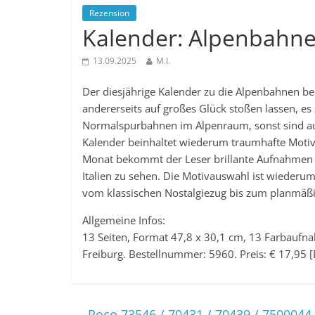
Rezension
Kalender: Alpenbahn
13.09.2025
M.I.
Der diesjährige Kalender zu die Alpenbahnen be
andererseits auf großes Glück stoßen lassen, e
Normalspurbahnen im Alpenraum, sonst sind a
Kalender beinhaltet wiederum traumhafte Motiv
Monat bekommt der Leser brillante Aufnahmen a
Italien zu sehen. Die Motivauswahl ist wiederum 
vom klassischen Nostalgiezug bis zum planmäßi
Allgemeine Infos:
13 Seiten, Format 47,8 x 30,1 cm, 13 Farbaufn
Freiburg. Bestellnummer: 5960. Preis: € 17,95 [
←
Roco 73546 / 70431 / 70439 / 7500044 