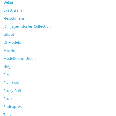
Dekas
Exact-train
Fleischmann
JC – Jägerndorfer Collection
Liliput
LS Models
Märklin
Modellbahn Union
NMJ
Piko
Rivarossi
Rocky-Rail
Roco
Sudexpress
Tillig