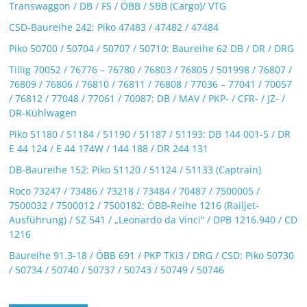
Transwaggon / DB / FS / ÖBB / SBB (Cargo)/ VTG
CSD-Baureihe 242: Piko 47483 / 47482 / 47484
Piko 50700 / 50704 / 50707 / 50710: Baureihe 62 DB / DR / DRG
Tillig 70052 / 76776 – 76780 / 76803 / 76805 / 501998 / 76807 /
76809 / 76806 / 76810 / 76811 / 76808 / 77036 – 77041 / 70057
/ 76812 / 77048 / 77061 / 70087: DB / MAV / PKP- / CFR- / JZ- /
DR-Kühlwagen
Piko 51180 / 51184 / 51190 / 51187 / 51193: DB 144 001-5 / DR
E 44 124 / E 44 174W / 144 188 / DR 244 131
DB-Baureihe 152: Piko 51120 / 51124 / 51133 (Captrain)
Roco 73247 / 73486 / 73218 / 73484 / 70487 / 7500005 /
7500032 / 7500012 / 7500182: ÖBB-Reihe 1216 (Railjet-
Ausführung) / SZ 541 / „Leonardo da Vinci“ / DPB 1216.940 / CD
1216
Baureihe 91.3-18 / ÖBB 691 / PKP TKi3 / DRG / CSD: Piko 50730
/ 50734 / 50740 / 50737 / 50743 / 50749 / 50746