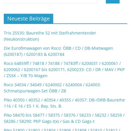
Neueste Beiträge
Trix 25535: Baureihe 52 mit Steifrahmentender
(Neukonstruktion)
Die Eurofimawagen von Roco: ÖBB / CD / DB-Mietwagen
(6200187) / 6200183 & 6200184
Roco 64859ff / 74818 / 74188 / 74783ff / 6200031 / 6200061 /
6200062 / 6200167 bis 6200171, 6200233: CD / DR / MAV / PKP
/ ZSSK – Y/B 70-Wagen
Roco 34034 / 34049 / 6240002 / 6240004 / 624003:
Schmalspurwagen-Set ÖBB / ZB
Piko 40350 / 40352 / 40354 / 40355 / 40357: DB-/DRB-Baureihe
116 / E 16 / ES 1 K. Bay. Sts. B.
Piko 58470 bis 58477 / 58375 / 58376 / 58233 / 58232 / 58259 /
58286 / 58290: PKP Gags-t(x) / Gas & CD Gags-t
Piko 51800 / 51802 / 51804 / 51806 / 51808 / 51810 / 51812 /