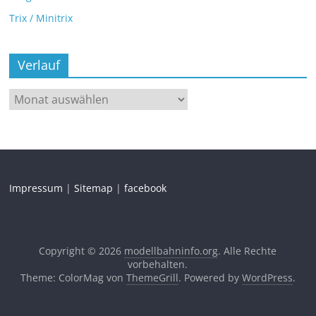
Trix / Minitrix
Verlauf
Impressum
|
Sitemap
|
facebook
Copyright © 2026
modellbahninfo.org
. Alle Rechte
vorbehalten.
Theme: ColorMag von
ThemeGrill
. Powered by
WordPress
.