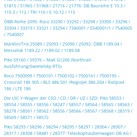
51815 / 51965 / 51968 / 21716 / 21776: DB Baureihe E 10.3 /
110.3 / 112 / TRI 110 / E 10.12 / 115
ÖBB-Reihe 2095: Roco 33290 / 33292 / 33298 / 33300 / 33296 /
33304 / 33319 / 33321 / 33294 / 7340001 / 5540001/1 / 7540005
/ 7540007
Märklin/Trix 25089 / 25093 / 25090 / 25092: ÖBB 1189.04 /
Messelok 1189.22 / 1189.02 / 1189.08
Piko 59160 / 59376 – MaK G1206 (Northrail-
Ausführung/Swietelsky-RTS)
Roco 7500099 / 7500101 / 7500102 / 7500161 / 7500195 –
Crossrail 186 905 / BLS 486.501 /Regiojet 386.204 / Railpool
186 / LTE 186
Die UIC-Y-Wagen der CSD / CD / DR / UZ / SZD: Piko 58553 /
58554 / 58555 / 58556 / 58247 / 58557 / 58564 / 58565 / 58563 /
58278 / 58561 / 58562 / 58556 / 58566 / 58567 / 58568 / 28319 /
58569 / 58571 / 58572
Piko 58293 / 58296 / 58294 / 58295 / 58297 / 28304 / 28307 /
28317 / 28308 / 58481 / 28377: Teleskophaubenwagen DB AG /