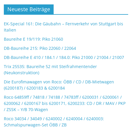
Neueste Beiträge
EK-Special 161: Die Gäubahn – Fernverkehr von Stuttgart bis
Italien
Baureihe E 19/119: Piko 21060
DB-Baureihe 215: Piko 22060 / 22064
DB-Baureihe E 410 / 184.1 / 184.0: Piko 21000 / 21004 / 21007
Trix 25535: Baureihe 52 mit Steifrahmentender
(Neukonstruktion)
Die Eurofimawagen von Roco: ÖBB / CD / DB-Mietwagen
(6200187) / 6200183 & 6200184
Roco 64859ff / 74818 / 74188 / 74783ff / 6200031 / 6200061 /
6200062 / 6200167 bis 6200171, 6200233: CD / DR / MAV / PKP
/ ZSSK – Y/B 70-Wagen
Roco 34034 / 34049 / 6240002 / 6240004 / 6240003:
Schmalspurwagen-Set ÖBB / ZB