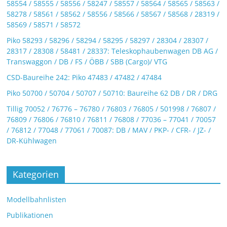
58554 / 58555 / 58556 / 58247 / 58557 / 58564 / 58565 / 58563 /
58278 / 58561 / 58562 / 58556 / 58566 / 58567 / 58568 / 28319 /
58569 / 58571 / 58572
Piko 58293 / 58296 / 58294 / 58295 / 58297 / 28304 / 28307 /
28317 / 28308 / 58481 / 28337: Teleskophaubenwagen DB AG /
Transwaggon / DB / FS / ÖBB / SBB (Cargo)/ VTG
CSD-Baureihe 242: Piko 47483 / 47482 / 47484
Piko 50700 / 50704 / 50707 / 50710: Baureihe 62 DB / DR / DRG
Tillig 70052 / 76776 – 76780 / 76803 / 76805 / 501998 / 76807 /
76809 / 76806 / 76810 / 76811 / 76808 / 77036 – 77041 / 70057
/ 76812 / 77048 / 77061 / 70087: DB / MAV / PKP- / CFR- / JZ- /
DR-Kühlwagen
Kategorien
Modellbahnlisten
Publikationen