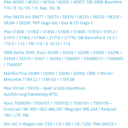
Piko 40350 / 40352 / 40354 / 40355 / 40357: DB-/DRB-Baureihe
116 / E 16 / ES 1 K. Bay. Sts. B.
Piko 58470 bis 58477 / 58375 / 58376 / 58233 / 58232 / 58259 /
58286 / 58290: PKP Gags-t(x) / Gas & CD Gags-t
Piko 51800 / 51802 / 51804 / 51806 / 51808 / 51810 / 51812 /
51815 / 51965 / 51968 / 21716 / 21776: DB Baureihe E 10.3 /
110.3 / 112 / TRI 110 / E 10.12 / 115
ÖBB-Reihe 2095: Roco 33290 / 33292 / 33298 / 33300 / 33296 /
33304 / 33319 / 33321 / 33294 / 7340001 / 5540001/1 / 7540005
/ 7540007
Märklin/Trix 25089 / 25093 / 25090 / 25092: ÖBB 1189.04 /
Messelok 1189.22 / 1189.02 / 1189.08
Piko 59160 / 59376 – MaK G1206 (Northrail-
Ausführung/Swietelsky-RTS)
Roco 7500099 / 7500101 / 7500102 / 7500161 / 7500195 –
Crossrail 186 905 / BLS 486.501 /Regiojet 386.204 / Railpool
186 / LTE 186
Die UIC-Y-Wagen der CSD / CD / DR / UZ / SZD: Piko 58553 /