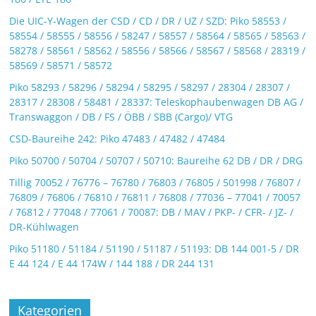
Die UIC-Y-Wagen der CSD / CD / DR / UZ / SZD: Piko 58553 /
58554 / 58555 / 58556 / 58247 / 58557 / 58564 / 58565 / 58563 /
58278 / 58561 / 58562 / 58556 / 58566 / 58567 / 58568 / 28319 /
58569 / 58571 / 58572
Piko 58293 / 58296 / 58294 / 58295 / 58297 / 28304 / 28307 /
28317 / 28308 / 58481 / 28337: Teleskophaubenwagen DB AG /
Transwaggon / DB / FS / ÖBB / SBB (Cargo)/ VTG
CSD-Baureihe 242: Piko 47483 / 47482 / 47484
Piko 50700 / 50704 / 50707 / 50710: Baureihe 62 DB / DR / DRG
Tillig 70052 / 76776 – 76780 / 76803 / 76805 / 501998 / 76807 /
76809 / 76806 / 76810 / 76811 / 76808 / 77036 – 77041 / 70057
/ 76812 / 77048 / 77061 / 70087: DB / MAV / PKP- / CFR- / JZ- /
DR-Kühlwagen
Piko 51180 / 51184 / 51190 / 51187 / 51193: DB 144 001-5 / DR
E 44 124 / E 44 174W / 144 188 / DR 244 131
Kategorien