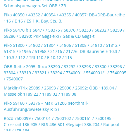
Schmalspurwagen-Set ÖBB / ZB
Piko 40350 / 40352 / 40354 / 40355 / 40357: DB-/DRB-Baureihe
116 / E 16 / ES 1 K. Bay. Sts. B.
Piko 58470 bis 58477 / 58375 / 58376 / 58233 / 58232 / 58259 /
58286 / 58290: PKP Gags-t(x) / Gas & CD Gags-t
Piko 51800 / 51802 / 51804 / 51806 / 51808 / 51810 / 51812 /
51815 / 51965 / 51968 / 21716 / 21776: DB Baureihe E 10.3 /
110.3 / 112 / TRI 110 / E 10.12 / 115
ÖBB-Reihe 2095: Roco 33290 / 33292 / 33298 / 33300 / 33296 /
33304 / 33319 / 33321 / 33294 / 7340001 / 5540001/1 / 7540005
/ 7540007
Märklin/Trix 25089 / 25093 / 25090 / 25092: ÖBB 1189.04 /
Messelok 1189.22 / 1189.02 / 1189.08
Piko 59160 / 59376 – MaK G1206 (Northrail-
Ausführung/Swietelsky-RTS)
Roco 7500099 / 7500101 / 7500102 / 7500161 / 7500195 –
Crossrail 186 905 / BLS 486.501 /Regiojet 386.204 / Railpool
186 / LTE 186