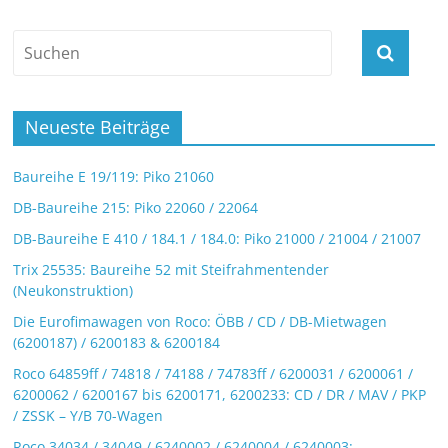
Neueste Beiträge
Baureihe E 19/119: Piko 21060
DB-Baureihe 215: Piko 22060 / 22064
DB-Baureihe E 410 / 184.1 / 184.0: Piko 21000 / 21004 / 21007
Trix 25535: Baureihe 52 mit Steifrahmentender
(Neukonstruktion)
Die Eurofimawagen von Roco: ÖBB / CD / DB-Mietwagen
(6200187) / 6200183 & 6200184
Roco 64859ff / 74818 / 74188 / 74783ff / 6200031 / 6200061 /
6200062 / 6200167 bis 6200171, 6200233: CD / DR / MAV / PKP
/ ZSSK – Y/B 70-Wagen
Roco 34034 / 34049 / 6240002 / 6240004 / 6240003: