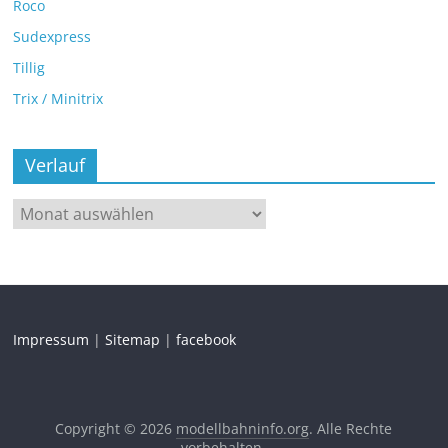
Roco
Sudexpress
Tillig
Trix / Minitrix
Verlauf
Impressum
|
Sitemap
|
facebook
Copyright © 2026
modellbahninfo.org
. Alle Rechte
vorbehalten.