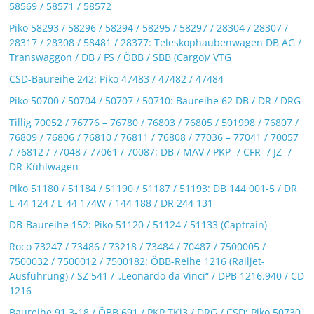
58569 / 58571 / 58572
Piko 58293 / 58296 / 58294 / 58295 / 58297 / 28304 / 28307 /
28317 / 28308 / 58481 / 28377: Teleskophaubenwagen DB AG /
Transwaggon / DB / FS / ÖBB / SBB (Cargo)/ VTG
CSD-Baureihe 242: Piko 47483 / 47482 / 47484
Piko 50700 / 50704 / 50707 / 50710: Baureihe 62 DB / DR / DRG
Tillig 70052 / 76776 – 76780 / 76803 / 76805 / 501998 / 76807 /
76809 / 76806 / 76810 / 76811 / 76808 / 77036 – 77041 / 70057
/ 76812 / 77048 / 77061 / 70087: DB / MAV / PKP- / CFR- / JZ- /
DR-Kühlwagen
Piko 51180 / 51184 / 51190 / 51187 / 51193: DB 144 001-5 / DR
E 44 124 / E 44 174W / 144 188 / DR 244 131
DB-Baureihe 152: Piko 51120 / 51124 / 51133 (Captrain)
Roco 73247 / 73486 / 73218 / 73484 / 70487 / 7500005 /
7500032 / 7500012 / 7500182: ÖBB-Reihe 1216 (Railjet-
Ausführung) / SZ 541 / „Leonardo da Vinci“ / DPB 1216.940 / CD
1216
Baureihe 91.3-18 / ÖBB 691 / PKP TKi3 / DRG / CSD: Piko 50730