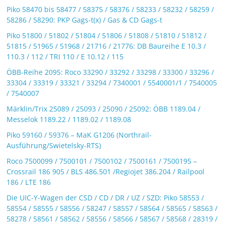
Piko 58470 bis 58477 / 58375 / 58376 / 58233 / 58232 / 58259 /
58286 / 58290: PKP Gags-t(x) / Gas & CD Gags-t
Piko 51800 / 51802 / 51804 / 51806 / 51808 / 51810 / 51812 /
51815 / 51965 / 51968 / 21716 / 21776: DB Baureihe E 10.3 /
110.3 / 112 / TRI 110 / E 10.12 / 115
ÖBB-Reihe 2095: Roco 33290 / 33292 / 33298 / 33300 / 33296 /
33304 / 33319 / 33321 / 33294 / 7340001 / 5540001/1 / 7540005
/ 7540007
Märklin/Trix 25089 / 25093 / 25090 / 25092: ÖBB 1189.04 /
Messelok 1189.22 / 1189.02 / 1189.08
Piko 59160 / 59376 – MaK G1206 (Northrail-
Ausführung/Swietelsky-RTS)
Roco 7500099 / 7500101 / 7500102 / 7500161 / 7500195 –
Crossrail 186 905 / BLS 486.501 /Regiojet 386.204 / Railpool
186 / LTE 186
Die UIC-Y-Wagen der CSD / CD / DR / UZ / SZD: Piko 58553 /
58554 / 58555 / 58556 / 58247 / 58557 / 58564 / 58565 / 58563 /
58278 / 58561 / 58562 / 58556 / 58566 / 58567 / 58568 / 28319 /