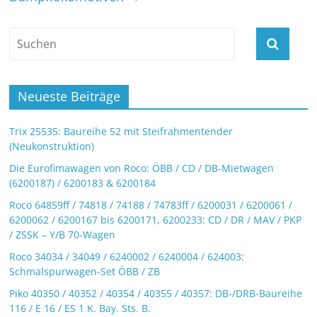
Neueste Beiträge
Trix 25535: Baureihe 52 mit Steifrahmentender
(Neukonstruktion)
Die Eurofimawagen von Roco: ÖBB / CD / DB-Mietwagen
(6200187) / 6200183 & 6200184
Roco 64859ff / 74818 / 74188 / 74783ff / 6200031 / 6200061 /
6200062 / 6200167 bis 6200171, 6200233: CD / DR / MAV / PKP
/ ZSSK – Y/B 70-Wagen
Roco 34034 / 34049 / 6240002 / 6240004 / 624003:
Schmalspurwagen-Set ÖBB / ZB
Piko 40350 / 40352 / 40354 / 40355 / 40357: DB-/DRB-Baureihe
116 / E 16 / ES 1 K. Bay. Sts. B.