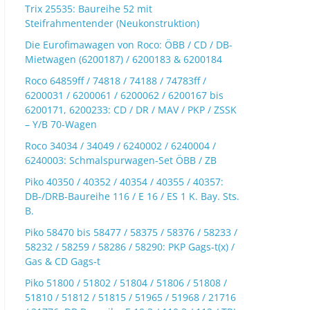
Trix 25535: Baureihe 52 mit
Steifrahmentender (Neukonstruktion)
Die Eurofimawagen von Roco: ÖBB / CD / DB-
Mietwagen (6200187) / 6200183 & 6200184
Roco 64859ff / 74818 / 74188 / 74783ff /
6200031 / 6200061 / 6200062 / 6200167 bis
6200171, 6200233: CD / DR / MAV / PKP / ZSSK
– Y/B 70-Wagen
Roco 34034 / 34049 / 6240002 / 6240004 /
6240003: Schmalspurwagen-Set ÖBB / ZB
Piko 40350 / 40352 / 40354 / 40355 / 40357:
DB-/DRB-Baureihe 116 / E 16 / ES 1 K. Bay. Sts.
B.
Piko 58470 bis 58477 / 58375 / 58376 / 58233 /
58232 / 58259 / 58286 / 58290: PKP Gags-t(x) /
Gas & CD Gags-t
Piko 51800 / 51802 / 51804 / 51806 / 51808 /
51810 / 51812 / 51815 / 51965 / 51968 / 21716