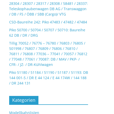
28304 / 28307 / 28317 / 28308 / 58481 / 28337:
Teleskophaubenwagen DB AG / Transwaggon
/ DB / FS / ÖBB / SBB (Cargo)/ VTG
CSD-Baureihe 242: Piko 47483 / 47482 / 47484
Piko 50700 / 50704 / 50707 / 50710: Baureihe
62 DB / DR / DRG
Tillig 70052 / 76776 – 76780 / 76803 / 76805 /
501998 / 76807 / 76809 / 76806 / 76810 /
76811 / 76808 / 77036 – 77041 / 70057 / 76812
/ 77048 / 77061 / 70087: DB / MAV / PKP- /
CFR- / JZ- / DR-Kühlwagen
Piko 51180 / 51184 / 51190 / 51187 / 51193: DB
144 001-5 / DR E 44 124 / E 44 174W / 144 188
/ DR 244 131
Kategorien
Modellbahnlisten