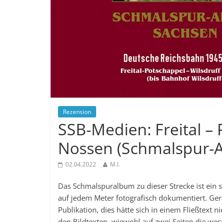
Rezension
SSB-Medien: Freital – 
Nossen (Schmalspur-
02.04.2022
M.I.
Das Schmalspuralbum zu dieser Strecke ist ein se
auf jedem Meter fotografisch dokumentiert. Ger
Publikation, dies hätte sich in einem Fließtext 
den Bildtexten, wiewohl auf zwei Seiten die we