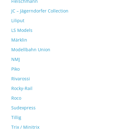
Fleischmann
JC – Jägerndorfer Collection
Liliput
LS Models
Märklin
Modellbahn Union
NMJ
Piko
Rivarossi
Rocky-Rail
Roco
Sudexpress
Tillig
Trix / Minitrix