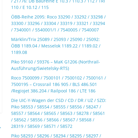
/ 21776: DB Baureihe E 10.3 / 110.3 / 112 / TRI
110 / E 10.12 / 115
ÖBB-Reihe 2095: Roco 33290 / 33292 / 33298 /
33300 / 33296 / 33304 / 33319 / 33321 / 33294
/ 7340001 / 5540001/1 / 7540005 / 7540007
Märklin/Trix 25089 / 25093 / 25090 / 25092:
ÖBB 1189.04 / Messelok 1189.22 / 1189.02 /
1189.08
Piko 59160 / 59376 – MaK G1206 (Northrail-
Ausführung/Swietelsky-RTS)
Roco 7500099 / 7500101 / 7500102 / 7500161 /
7500195 – Crossrail 186 905 / BLS 486.501
/Regiojet 386.204 / Railpool 186 / LTE 186
Die UIC-Y-Wagen der CSD / CD / DR / UZ / SZD:
Piko 58553 / 58554 / 58555 / 58556 / 58247 /
58557 / 58564 / 58565 / 58563 / 58278 / 58561
/ 58562 / 58556 / 58566 / 58567 / 58568 /
→
28319 / 58569 / 58571 / 58572
Piko 58293 / 58296 / 58294 / 58295 / 58297 /