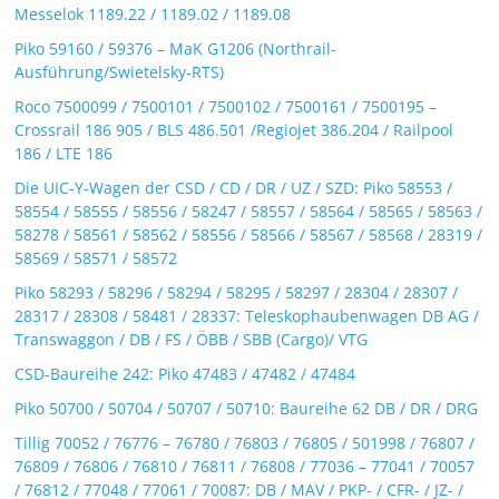
Messelok 1189.22 / 1189.02 / 1189.08
Piko 59160 / 59376 – MaK G1206 (Northrail-
Ausführung/Swietelsky-RTS)
Roco 7500099 / 7500101 / 7500102 / 7500161 / 7500195 –
Crossrail 186 905 / BLS 486.501 /Regiojet 386.204 / Railpool
186 / LTE 186
Die UIC-Y-Wagen der CSD / CD / DR / UZ / SZD: Piko 58553 /
58554 / 58555 / 58556 / 58247 / 58557 / 58564 / 58565 / 58563 /
58278 / 58561 / 58562 / 58556 / 58566 / 58567 / 58568 / 28319 /
58569 / 58571 / 58572
Piko 58293 / 58296 / 58294 / 58295 / 58297 / 28304 / 28307 /
28317 / 28308 / 58481 / 28337: Teleskophaubenwagen DB AG /
Transwaggon / DB / FS / ÖBB / SBB (Cargo)/ VTG
CSD-Baureihe 242: Piko 47483 / 47482 / 47484
Piko 50700 / 50704 / 50707 / 50710: Baureihe 62 DB / DR / DRG
Tillig 70052 / 76776 – 76780 / 76803 / 76805 / 501998 / 76807 /
76809 / 76806 / 76810 / 76811 / 76808 / 77036 – 77041 / 70057
/ 76812 / 77048 / 77061 / 70087: DB / MAV / PKP- / CFR- / JZ- /