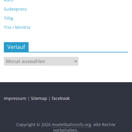
Sudexpress
Tillig
Trix / Minitrix
Verlauf
Impressum
|
Sitemap
|
facebook
Copyright © 2026
modellbahninfo.org
. Alle Rechte
vorbehalten.