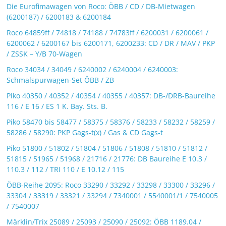
Die Eurofimawagen von Roco: ÖBB / CD / DB-Mietwagen
(6200187) / 6200183 & 6200184
Roco 64859ff / 74818 / 74188 / 74783ff / 6200031 / 6200061 /
6200062 / 6200167 bis 6200171, 6200233: CD / DR / MAV / PKP
/ ZSSK – Y/B 70-Wagen
Roco 34034 / 34049 / 6240002 / 6240004 / 6240003:
Schmalspurwagen-Set ÖBB / ZB
Piko 40350 / 40352 / 40354 / 40355 / 40357: DB-/DRB-Baureihe
116 / E 16 / ES 1 K. Bay. Sts. B.
Piko 58470 bis 58477 / 58375 / 58376 / 58233 / 58232 / 58259 /
58286 / 58290: PKP Gags-t(x) / Gas & CD Gags-t
Piko 51800 / 51802 / 51804 / 51806 / 51808 / 51810 / 51812 /
51815 / 51965 / 51968 / 21716 / 21776: DB Baureihe E 10.3 /
110.3 / 112 / TRI 110 / E 10.12 / 115
ÖBB-Reihe 2095: Roco 33290 / 33292 / 33298 / 33300 / 33296 /
33304 / 33319 / 33321 / 33294 / 7340001 / 5540001/1 / 7540005
/ 7540007
Märklin/Trix 25089 / 25093 / 25090 / 25092: ÖBB 1189.04 /