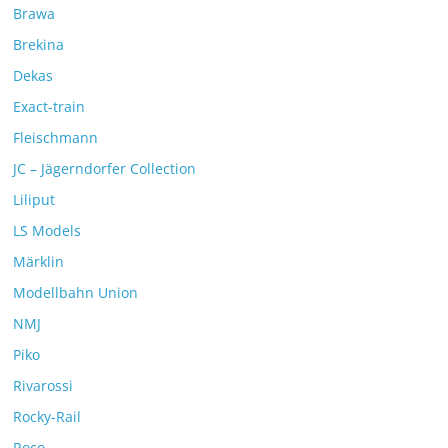
Brawa
Brekina
Dekas
Exact-train
Fleischmann
JC – Jägerndorfer Collection
Liliput
LS Models
Märklin
Modellbahn Union
NMJ
Piko
Rivarossi
Rocky-Rail
Roco