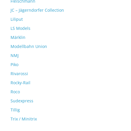
Fleischmann
JC – Jägerndorfer Collection
Liliput
LS Models
Märklin
Modellbahn Union
NMJ
Piko
Rivarossi
Rocky-Rail
Roco
Sudexpress
Tillig
Trix / Minitrix