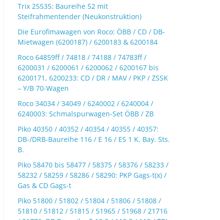
Trix 25535: Baureihe 52 mit
Steifrahmentender (Neukonstruktion)
Die Eurofimawagen von Roco: ÖBB / CD / DB-
Mietwagen (6200187) / 6200183 & 6200184
Roco 64859ff / 74818 / 74188 / 74783ff /
6200031 / 6200061 / 6200062 / 6200167 bis
6200171, 6200233: CD / DR / MAV / PKP / ZSSK
– Y/B 70-Wagen
Roco 34034 / 34049 / 6240002 / 6240004 /
6240003: Schmalspurwagen-Set ÖBB / ZB
Piko 40350 / 40352 / 40354 / 40355 / 40357:
DB-/DRB-Baureihe 116 / E 16 / ES 1 K. Bay. Sts.
B.
Piko 58470 bis 58477 / 58375 / 58376 / 58233 /
58232 / 58259 / 58286 / 58290: PKP Gags-t(x) /
Gas & CD Gags-t
Piko 51800 / 51802 / 51804 / 51806 / 51808 /
51810 / 51812 / 51815 / 51965 / 51968 / 21716