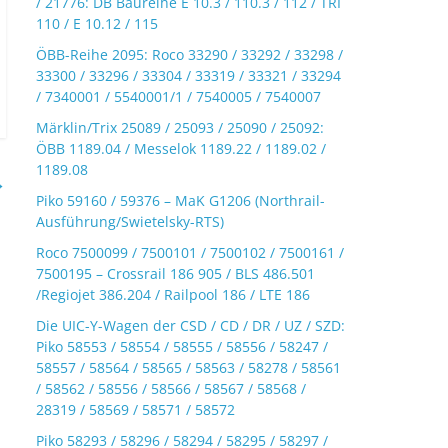
/ 21776: DB Baureihe E 10.3 / 110.3 / 112 / TRI
110 / E 10.12 / 115
ÖBB-Reihe 2095: Roco 33290 / 33292 / 33298 /
33300 / 33296 / 33304 / 33319 / 33321 / 33294
/ 7340001 / 5540001/1 / 7540005 / 7540007
Märklin/Trix 25089 / 25093 / 25090 / 25092:
ÖBB 1189.04 / Messelok 1189.22 / 1189.02 /
1189.08
→
Piko 59160 / 59376 – MaK G1206 (Northrail-
Ausführung/Swietelsky-RTS)
Roco 7500099 / 7500101 / 7500102 / 7500161 /
7500195 – Crossrail 186 905 / BLS 486.501
/Regiojet 386.204 / Railpool 186 / LTE 186
Die UIC-Y-Wagen der CSD / CD / DR / UZ / SZD:
Piko 58553 / 58554 / 58555 / 58556 / 58247 /
58557 / 58564 / 58565 / 58563 / 58278 / 58561
/ 58562 / 58556 / 58566 / 58567 / 58568 /
28319 / 58569 / 58571 / 58572
Piko 58293 / 58296 / 58294 / 58295 / 58297 /