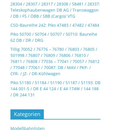
28304 / 28307 / 28317 / 28308 / 58481 / 28337:
Teleskophaubenwagen DB AG / Transwaggon
/ DB / FS / ÖBB / SBB (Cargo)/ VTG
CSD-Baureihe 242: Piko 47483 / 47482 / 47484
Piko 50700 / 50704 / 50707 / 50710: Baureihe
62 DB / DR / DRG
Tillig 70052 / 76776 – 76780 / 76803 / 76805 /
501998 / 76807 / 76809 / 76806 / 76810 /
76811 / 76808 / 77036 – 77041 / 70057 / 76812
/ 77048 / 77061 / 70087: DB / MAV / PKP- /
CFR- / JZ- / DR-Kühlwagen
Piko 51180 / 51184 / 51190 / 51187 / 51193: DB
144 001-5 / DR E 44 124 / E 44 174W / 144 188
/ DR 244 131
Kategorien
Modellbahnlisten