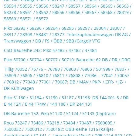
58554 / 58555 / 58556 / 58247 / 58557 / 58564 / 58565 / 58563 /
58278 / 58561 / 58562 / 58556 / 58566 / 58567 / 58568 / 28319 /
58569 / 58571 / 58572
Piko 58293 / 58296 / 58294 / 58295 / 58297 / 28304 / 28307 /
28317 / 28308 / 58481 / 28377: Teleskophaubenwagen DB AG /
Transwaggon / DB / FS / ÖBB / SBB (Cargo)/ VTG
CSD-Baureihe 242: Piko 47483 / 47482 / 47484
Piko 50700 / 50704 / 50707 / 50710: Baureihe 62 DB / DR / DRG
Tillig 70052 / 76776 – 76780 / 76803 / 76805 / 501998 / 76807 /
76809 / 76806 / 76810 / 76811 / 76808 / 77036 – 77041 / 70057
/ 76812 / 77048 / 77061 / 70087: DB / MAV / PKP- / CFR- / JZ- /
DR-Kühlwagen
Piko 51180 / 51184 / 51190 / 51187 / 51193: DB 144 001-5 / DR
E 44 124 / E 44 174W / 144 188 / DR 244 131
DB-Baureihe 152: Piko 51120 / 51124 / 51133 (Captrain)
Roco 73247 / 73486 / 73218 / 73484 / 70487 / 7500005 /
7500032 / 7500012 / 7500182: ÖBB-Reihe 1216 (Railjet-
Ausführung) / SZ 541 / „Leonardo da Vinci“ / DPB 1216.940 / CD