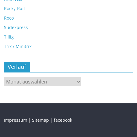
Rocky-Rail
Roco
Sudexpress
Tillig
Trix / Minitrix
Verlauf
Impressum
|
Sitemap
|
facebook