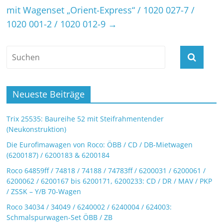
mit Wagenset „Orient-Express“ / 1020 027-7 /
1020 001-2 / 1020 012-9
→
Neueste Beiträge
Trix 25535: Baureihe 52 mit Steifrahmentender
(Neukonstruktion)
Die Eurofimawagen von Roco: ÖBB / CD / DB-Mietwagen
(6200187) / 6200183 & 6200184
Roco 64859ff / 74818 / 74188 / 74783ff / 6200031 / 6200061 /
6200062 / 6200167 bis 6200171, 6200233: CD / DR / MAV / PKP
/ ZSSK – Y/B 70-Wagen
Roco 34034 / 34049 / 6240002 / 6240004 / 624003:
Schmalspurwagen-Set ÖBB / ZB