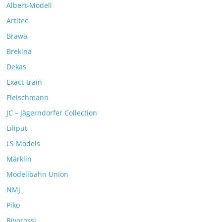
Albert-Modell
Artitec
Brawa
Brekina
Dekas
Exact-train
Fleischmann
JC – Jägerndorfer Collection
Liliput
LS Models
Märklin
Modellbahn Union
NMJ
Piko
Rivarossi