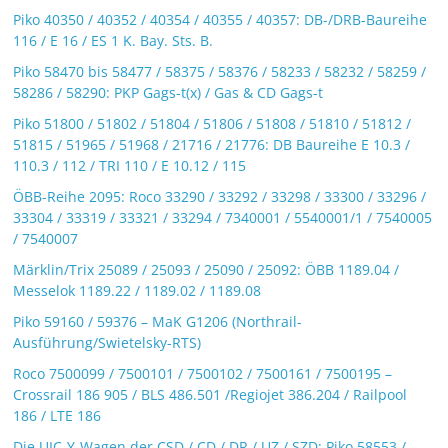
Piko 40350 / 40352 / 40354 / 40355 / 40357: DB-/DRB-Baureihe
116 / E 16 / ES 1 K. Bay. Sts. B.
Piko 58470 bis 58477 / 58375 / 58376 / 58233 / 58232 / 58259 /
58286 / 58290: PKP Gags-t(x) / Gas & CD Gags-t
Piko 51800 / 51802 / 51804 / 51806 / 51808 / 51810 / 51812 /
51815 / 51965 / 51968 / 21716 / 21776: DB Baureihe E 10.3 /
110.3 / 112 / TRI 110 / E 10.12 / 115
ÖBB-Reihe 2095: Roco 33290 / 33292 / 33298 / 33300 / 33296 /
33304 / 33319 / 33321 / 33294 / 7340001 / 5540001/1 / 7540005
/ 7540007
Märklin/Trix 25089 / 25093 / 25090 / 25092: ÖBB 1189.04 /
Messelok 1189.22 / 1189.02 / 1189.08
Piko 59160 / 59376 – MaK G1206 (Northrail-
Ausführung/Swietelsky-RTS)
Roco 7500099 / 7500101 / 7500102 / 7500161 / 7500195 –
Crossrail 186 905 / BLS 486.501 /Regiojet 386.204 / Railpool
186 / LTE 186
Die UIC-Y-Wagen der CSD / CD / DR / UZ / SZD: Piko 58553 /