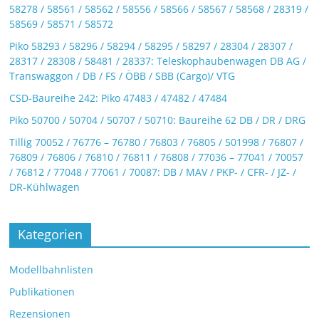
58278 / 58561 / 58562 / 58556 / 58566 / 58567 / 58568 / 28319 /
58569 / 58571 / 58572
Piko 58293 / 58296 / 58294 / 58295 / 58297 / 28304 / 28307 /
28317 / 28308 / 58481 / 28337: Teleskophaubenwagen DB AG /
Transwaggon / DB / FS / ÖBB / SBB (Cargo)/ VTG
CSD-Baureihe 242: Piko 47483 / 47482 / 47484
Piko 50700 / 50704 / 50707 / 50710: Baureihe 62 DB / DR / DRG
Tillig 70052 / 76776 – 76780 / 76803 / 76805 / 501998 / 76807 /
76809 / 76806 / 76810 / 76811 / 76808 / 77036 – 77041 / 70057
/ 76812 / 77048 / 77061 / 70087: DB / MAV / PKP- / CFR- / JZ- /
DR-Kühlwagen
Kategorien
Modellbahnlisten
Publikationen
Rezensionen