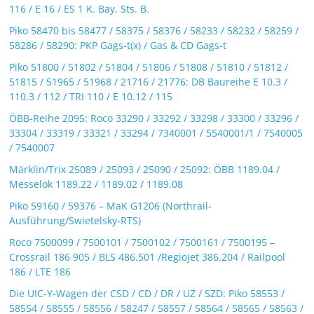
116 / E 16 / ES 1 K. Bay. Sts. B.
Piko 58470 bis 58477 / 58375 / 58376 / 58233 / 58232 / 58259 /
58286 / 58290: PKP Gags-t(x) / Gas & CD Gags-t
Piko 51800 / 51802 / 51804 / 51806 / 51808 / 51810 / 51812 /
51815 / 51965 / 51968 / 21716 / 21776: DB Baureihe E 10.3 /
110.3 / 112 / TRI 110 / E 10.12 / 115
ÖBB-Reihe 2095: Roco 33290 / 33292 / 33298 / 33300 / 33296 /
33304 / 33319 / 33321 / 33294 / 7340001 / 5540001/1 / 7540005
/ 7540007
Märklin/Trix 25089 / 25093 / 25090 / 25092: ÖBB 1189.04 /
Messelok 1189.22 / 1189.02 / 1189.08
Piko 59160 / 59376 – MaK G1206 (Northrail-
Ausführung/Swietelsky-RTS)
Roco 7500099 / 7500101 / 7500102 / 7500161 / 7500195 –
Crossrail 186 905 / BLS 486.501 /Regiojet 386.204 / Railpool
186 / LTE 186
Die UIC-Y-Wagen der CSD / CD / DR / UZ / SZD: Piko 58553 /
58554 / 58555 / 58556 / 58247 / 58557 / 58564 / 58565 / 58563 /