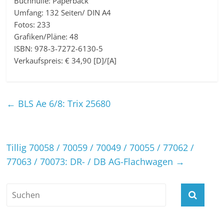
Buchhülle: Paperback
Umfang: 132 Seiten/ DIN A4
Fotos: 233
Grafiken/Pläne: 48
ISBN: 978-3-7272-6130-5
Verkaufspreis: € 34,90 [D]/[A]
←
BLS Ae 6/8: Trix 25680
Tillig 70058 / 70059 / 70049 / 70055 / 77062 /
77063 / 70073: DR- / DB AG-Flachwagen
→