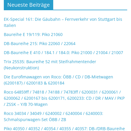
Neueste Beiträge
EK-Special 161: Die Gäubahn – Fernverkehr von Stuttgart bis
Italien
Baureihe E 19/119: Piko 21060
DB-Baureihe 215: Piko 22060 / 22064
DB-Baureihe E 410 / 184.1 / 184.0: Piko 21000 / 21004 / 21007
Trix 25535: Baureihe 52 mit Steifrahmentender
(Neukonstruktion)
Die Eurofimawagen von Roco: ÖBB / CD / DB-Mietwagen
(6200187) / 6200183 & 6200184
Roco 64859ff / 74818 / 74188 / 74783ff / 6200031 / 6200061 /
6200062 / 6200167 bis 6200171, 6200233: CD / DR / MAV / PKP
/ ZSSK – Y/B 70-Wagen
Roco 34034 / 34049 / 6240002 / 6240004 / 6240003:
Schmalspurwagen-Set ÖBB / ZB
Piko 40350 / 40352 / 40354 / 40355 / 40357: DB-/DRB-Baureihe