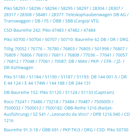
Piko 58293 / 58296 / 58294 / 58295 / 58297 / 28304 / 28307 /
28317 / 28308 / 58481 / 28377: Teleskophaubenwagen DB AG /
Transwaggon / DB / FS / ÖBB / SBB (Cargo)/ VTG
CSD-Baureihe 242: Piko 47483 / 47482 / 47484
Piko 50700 / 50704 / 50707 / 50710: Baureihe 62 DB / DR / DRG
Tillig 70052 / 76776 – 76780 / 76803 / 76805 / 501998 / 76807 /
76809 / 76806 / 76810 / 76811 / 76808 / 77036 – 77041 / 70057
/ 76812 / 77048 / 77061 / 70087: DB / MAV / PKP- / CFR- / JZ- /
DR-Kühlwagen
Piko 51180 / 51184 / 51190 / 51187 / 51193: DB 144 001-5 / DR
E 44 124 / E 44 174W / 144 188 / DR 244 131
DB-Baureihe 152: Piko 51120 / 51124 / 51133 (Captrain)
Roco 73247 / 73486 / 73218 / 73484 / 70487 / 7500005 /
7500032 / 7500012 / 7500182: ÖBB-Reihe 1216 (Railjet-
Ausführung) / SZ 541 / „Leonardo da Vinci“ / DPB 1216.940 / CD
1216
Baureihe 91.3-18 / ÖBB 691 / PKP TKi3 / DRG / CSD: Piko 50730