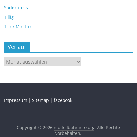
Sudexpress
Tillig
Trix / Minitrix
Verlauf
Impressum
|
Sitemap
|
facebook
Copyright © 2026
modellbahninfo.org
. Alle Rechte
vorbehalten.