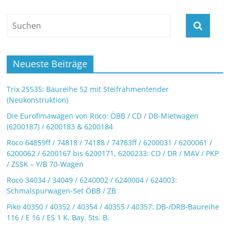
Neueste Beiträge
Trix 25535: Baureihe 52 mit Steifrahmentender
(Neukonstruktion)
Die Eurofimawagen von Roco: ÖBB / CD / DB-Mietwagen
(6200187) / 6200183 & 6200184
Roco 64859ff / 74818 / 74188 / 74783ff / 6200031 / 6200061 /
6200062 / 6200167 bis 6200171, 6200233: CD / DR / MAV / PKP
/ ZSSK – Y/B 70-Wagen
Roco 34034 / 34049 / 6240002 / 6240004 / 624003:
Schmalspurwagen-Set ÖBB / ZB
Piko 40350 / 40352 / 40354 / 40355 / 40357: DB-/DRB-Baureihe
116 / E 16 / ES 1 K. Bay. Sts. B.