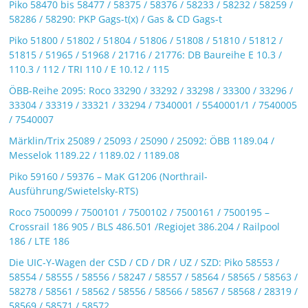
Piko 58470 bis 58477 / 58375 / 58376 / 58233 / 58232 / 58259 /
58286 / 58290: PKP Gags-t(x) / Gas & CD Gags-t
Piko 51800 / 51802 / 51804 / 51806 / 51808 / 51810 / 51812 /
51815 / 51965 / 51968 / 21716 / 21776: DB Baureihe E 10.3 /
110.3 / 112 / TRI 110 / E 10.12 / 115
ÖBB-Reihe 2095: Roco 33290 / 33292 / 33298 / 33300 / 33296 /
33304 / 33319 / 33321 / 33294 / 7340001 / 5540001/1 / 7540005
/ 7540007
Märklin/Trix 25089 / 25093 / 25090 / 25092: ÖBB 1189.04 /
Messelok 1189.22 / 1189.02 / 1189.08
Piko 59160 / 59376 – MaK G1206 (Northrail-
Ausführung/Swietelsky-RTS)
Roco 7500099 / 7500101 / 7500102 / 7500161 / 7500195 –
Crossrail 186 905 / BLS 486.501 /Regiojet 386.204 / Railpool
186 / LTE 186
Die UIC-Y-Wagen der CSD / CD / DR / UZ / SZD: Piko 58553 /
58554 / 58555 / 58556 / 58247 / 58557 / 58564 / 58565 / 58563 /
58278 / 58561 / 58562 / 58556 / 58566 / 58567 / 58568 / 28319 /
58569 / 58571 / 58572