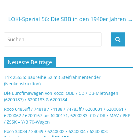
LOKI-Spezial 56: Die SBB in den 1940er Jahren
→
Neueste Beiträge
Trix 25535: Baureihe 52 mit Steifrahmentender
(Neukonstruktion)
Die Eurofimawagen von Roco: ÖBB / CD / DB-Mietwagen
(6200187) / 6200183 & 6200184
Roco 64859ff / 74818 / 74188 / 74783ff / 6200031 / 6200061 /
6200062 / 6200167 bis 6200171, 6200233: CD / DR / MAV / PKP
/ ZSSK – Y/B 70-Wagen
Roco 34034 / 34049 / 6240002 / 6240004 / 6240003: