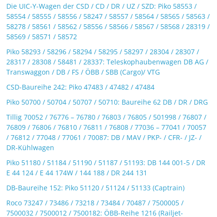
Die UIC-Y-Wagen der CSD / CD / DR / UZ / SZD: Piko 58553 /
58554 / 58555 / 58556 / 58247 / 58557 / 58564 / 58565 / 58563 /
58278 / 58561 / 58562 / 58556 / 58566 / 58567 / 58568 / 28319 /
58569 / 58571 / 58572
Piko 58293 / 58296 / 58294 / 58295 / 58297 / 28304 / 28307 /
28317 / 28308 / 58481 / 28337: Teleskophaubenwagen DB AG /
Transwaggon / DB / FS / ÖBB / SBB (Cargo)/ VTG
CSD-Baureihe 242: Piko 47483 / 47482 / 47484
Piko 50700 / 50704 / 50707 / 50710: Baureihe 62 DB / DR / DRG
Tillig 70052 / 76776 – 76780 / 76803 / 76805 / 501998 / 76807 /
76809 / 76806 / 76810 / 76811 / 76808 / 77036 – 77041 / 70057
/ 76812 / 77048 / 77061 / 70087: DB / MAV / PKP- / CFR- / JZ- /
DR-Kühlwagen
Piko 51180 / 51184 / 51190 / 51187 / 51193: DB 144 001-5 / DR
E 44 124 / E 44 174W / 144 188 / DR 244 131
DB-Baureihe 152: Piko 51120 / 51124 / 51133 (Captrain)
Roco 73247 / 73486 / 73218 / 73484 / 70487 / 7500005 /
7500032 / 7500012 / 7500182: ÖBB-Reihe 1216 (Railjet-