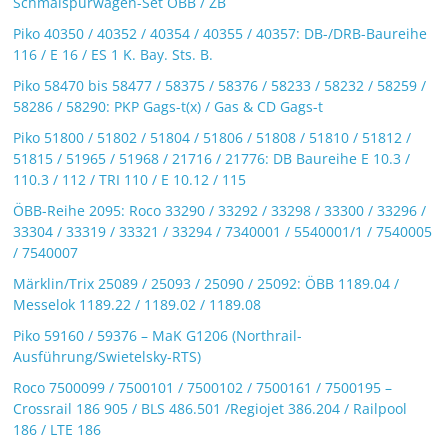
Schmalspurwagen-Set ÖBB / ZB
Piko 40350 / 40352 / 40354 / 40355 / 40357: DB-/DRB-Baureihe
116 / E 16 / ES 1 K. Bay. Sts. B.
Piko 58470 bis 58477 / 58375 / 58376 / 58233 / 58232 / 58259 /
58286 / 58290: PKP Gags-t(x) / Gas & CD Gags-t
Piko 51800 / 51802 / 51804 / 51806 / 51808 / 51810 / 51812 /
51815 / 51965 / 51968 / 21716 / 21776: DB Baureihe E 10.3 /
110.3 / 112 / TRI 110 / E 10.12 / 115
ÖBB-Reihe 2095: Roco 33290 / 33292 / 33298 / 33300 / 33296 /
33304 / 33319 / 33321 / 33294 / 7340001 / 5540001/1 / 7540005
/ 7540007
Märklin/Trix 25089 / 25093 / 25090 / 25092: ÖBB 1189.04 /
Messelok 1189.22 / 1189.02 / 1189.08
Piko 59160 / 59376 – MaK G1206 (Northrail-
Ausführung/Swietelsky-RTS)
Roco 7500099 / 7500101 / 7500102 / 7500161 / 7500195 –
Crossrail 186 905 / BLS 486.501 /Regiojet 386.204 / Railpool
186 / LTE 186