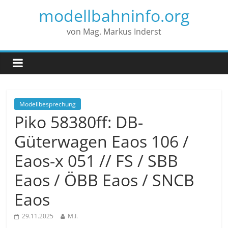
modellbahninfo.org
von Mag. Markus Inderst
Modellbesprechung
Piko 58380ff: DB-
Güterwagen Eaos 106 /
Eaos-x 051 // FS / SBB
Eaos / ÖBB Eaos / SNCB
Eaos
29.11.2025
M.I.