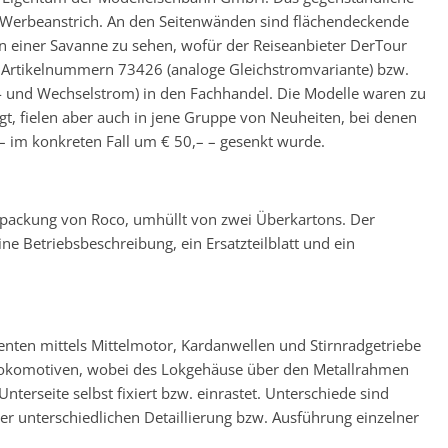
t Werbeanstrich. An den Seitenwänden sind flächendeckende
in einer Savanne zu sehen, wofür der Reiseanbieter DerTour
n Artikelnummern 73426 (analoge Gleichstromvariante) bzw.
- und Wechselstrom) in den Fachhandel. Die Modelle waren zu
, fielen aber auch in jene Gruppe von Neuheiten, bei denen
– im konkreten Fall um € 50,– – gesenkt wurde.
verpackung von Roco, umhüllt von zwei Überkartons. Der
ne Betriebsbeschreibung, ein Ersatzteilblatt und ein
nten mittels Mittelmotor, Kardanwellen und Stirnradgetriebe
 Lokomotiven, wobei des Lokgehäuse über den Metallrahmen
nterseite selbst fixiert bzw. einrastet. Unterschiede sind
er unterschiedlichen Detaillierung bzw. Ausführung einzelner