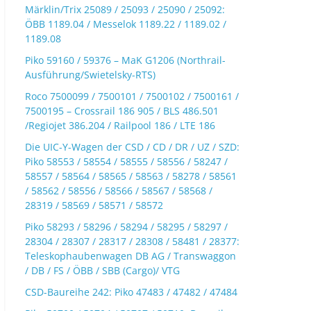
Märklin/Trix 25089 / 25093 / 25090 / 25092:
ÖBB 1189.04 / Messelok 1189.22 / 1189.02 /
1189.08
Piko 59160 / 59376 – MaK G1206 (Northrail-
Ausführung/Swietelsky-RTS)
Roco 7500099 / 7500101 / 7500102 / 7500161 /
7500195 – Crossrail 186 905 / BLS 486.501
/Regiojet 386.204 / Railpool 186 / LTE 186
Die UIC-Y-Wagen der CSD / CD / DR / UZ / SZD:
Piko 58553 / 58554 / 58555 / 58556 / 58247 /
58557 / 58564 / 58565 / 58563 / 58278 / 58561
/ 58562 / 58556 / 58566 / 58567 / 58568 /
28319 / 58569 / 58571 / 58572
Piko 58293 / 58296 / 58294 / 58295 / 58297 /
28304 / 28307 / 28317 / 28308 / 58481 / 28377:
Teleskophaubenwagen DB AG / Transwaggon
/ DB / FS / ÖBB / SBB (Cargo)/ VTG
CSD-Baureihe 242: Piko 47483 / 47482 / 47484