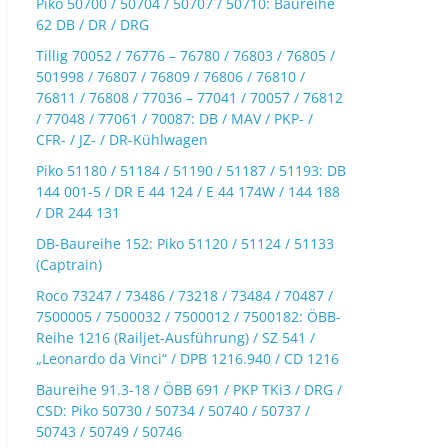
Piko 50700 / 50704 / 50707 / 50710: Baureihe
62 DB / DR / DRG
Tillig 70052 / 76776 – 76780 / 76803 / 76805 /
501998 / 76807 / 76809 / 76806 / 76810 /
76811 / 76808 / 77036 – 77041 / 70057 / 76812
/ 77048 / 77061 / 70087: DB / MAV / PKP- /
CFR- / JZ- / DR-Kühlwagen
Piko 51180 / 51184 / 51190 / 51187 / 51193: DB
144 001-5 / DR E 44 124 / E 44 174W / 144 188
/ DR 244 131
DB-Baureihe 152: Piko 51120 / 51124 / 51133
(Captrain)
Roco 73247 / 73486 / 73218 / 73484 / 70487 /
7500005 / 7500032 / 7500012 / 7500182: ÖBB-
Reihe 1216 (Railjet-Ausführung) / SZ 541 /
„Leonardo da Vinci“ / DPB 1216.940 / CD 1216
Baureihe 91.3-18 / ÖBB 691 / PKP TKi3 / DRG /
CSD: Piko 50730 / 50734 / 50740 / 50737 /
50743 / 50749 / 50746