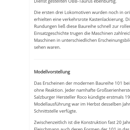
Dienst gestellten ÖBB-Taurus ebenbürtig.
Die ersten drei Lokomotiven wurden noch in orie
erhielten eine verkehrsrote Kastenlackierung. 
Rundungen ließ diese Baureihe schnell zur roll
Einsatzgeschichte trugen die Maschinen zahlrei
Maschinen in unterschiedlichen Erscheinungsbi
sehen waren.
Modellvorstellung
Das Erscheinen der modernen Baureihe 101 bei 
ohne Reaktion. Jeder namhafte Großserienherste
Salzburger Hersteller Roco kündigte erstmals 1
Modellausführung war im Herbst desselben Jahre
Schnittstelle verfügte.
Zwischenzeitlich ist die Konstruktion fast 20 J
Fleischmann auch deren Formen der 101 in da