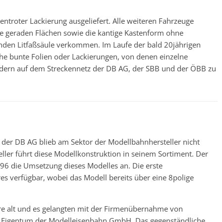
ntroter Lackierung ausgeliefert. Alle weiteren Fahrzeuge
Die geraden Flächen sowie die kantige Kastenform ohne
enden Litfaßsäule verkommen. Im Laufe der bald 20jährigen
che bunte Folien oder Lackierungen, von denen einzelne
ldern auf dem Streckennetz der DB AG, der SBB und der ÖBB zu
der DB AG blieb am Sektor der Modellbahnhersteller nicht
ller führt diese Modellkonstruktion in seinem Sortiment. Der
996 die Umsetzung dieses Modelles an. Die erste
s verfügbar, wobei das Modell bereits über eine 8polige
ahre alt und es gelangten mit der Firmenübernahme von
s Eigentum der Modelleisenbahn GmbH. Das gegenständliche