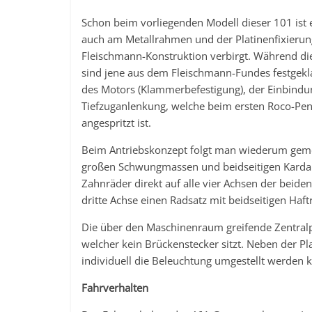
Schon beim vorliegenden Modell dieser 101 ist
auch am Metallrahmen und der Platinenfixierun
Fleischmann-Konstruktion verbirgt. Während d
sind jene aus dem Fleischmann-Fundes festgekla
des Motors (Klammerbefestigung), der Einbindu
Tiefzuganlenkung, welche beim ersten Roco-Pe
angespritzt ist.
Beim Antriebskonzept folgt man wiederum geme
großen Schwungmassen und beidseitigen Kardan
Zahnräder direkt auf alle vier Achsen der beiden
dritte Achse einen Radsatz mit beidseitigen Haf
Die über den Maschinenraum greifende Zentralpla
welcher kein Brückenstecker sitzt. Neben der Plat
individuell die Beleuchtung umgestellt werden 
Fahrverhalten