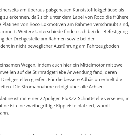
 einerseits am überaus paßgenauen Kunststofflokgehäuse als
g zu erkennen, daß sich unter dem Label von Roco die frühere
ie Platinen von Roco-Lokmotiven am Rahmen verschraubt sind,
mmert. Weitere Unterschiede finden sich bei der Befestigung
ng der Drehgestelle am Rahmen sowie bei der
ndent in nicht beweglicher Ausführung am Fahrzeugboden
insamen Wegen, indem auch hier ein Mittelmotor mit zwei
wellen auf die Stirnradgetriebe Anwendung fand, deren
 Drehgestellen greifen. Für die bessere Adhäsion erhielt die
treifen. Die Stromabnahme erfolgt über alle Achsen.
tine ist mit einer 22poligen PluX22-Schnittstelle versehen, in
ine ist eine zweibegriffige Kippleiste platziert, womit
kann.