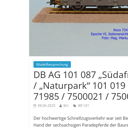
Modellbesprechung
DB AG 101 087 „Südafri
/ „Naturpark“ 101 019
71985 / 7500021 / 75
08.06.2025
M.I.
BR 101
Der hochwertige Schnellzugsverkehr war seit Be
Hand der sechsachsigen Paradepferde der Baur