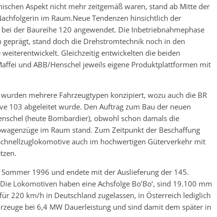
nischen Aspekt nicht mehr zeitgemäß waren, stand ab Mitte der
Nachfolgerin im Raum.Neue Tendenzen hinsichtlich der
s bei der Baureihe 120 angewendet. Die Inbetriebnahmephase
n geprägt, stand doch die Drehstromtechnik noch in den
weiterentwickelt. Gleichzeitig entwickelten die beiden
affei und ABB/Henschel jeweils eigene Produktplattformen mit
 wurden mehrere Fahrzeugtypen konzipiert, wozu auch die BR
ive 103 abgeleitet wurde. Den Auftrag zum Bau der neuen
nschel (heute Bombardier), obwohl schon damals die
ebwagenzüge im Raum stand. Zum Zeitpunkt der Beschaffung
Schnellzuglokomotive auch im hochwertigen Güterverkehr mit
tzen.
em Sommer 1996 und endete mit der Auslieferung der 145.
Die Lokomotiven haben eine Achsfolge Bo’Bo‘, sind 19.100 mm
für 220 km/h in Deutschland zugelassen, in Österreich lediglich
hrzeuge bei 6,4 MW Dauerleistung und sind damit dem später in