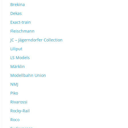
Brekina
Dekas
Exact-train
Fleischmann
JC – Jägerndorfer Collection
Liliput
LS Models
Märklin
Modellbahn Union
NMJ
Piko
Rivarossi
Rocky-Rail
Roco