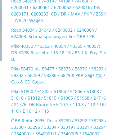
Roco 64859ff / 74818 / 74188 / 74783ff /
6200031 / 6200061 / 6200062 / 6200167 bis
6200171, 6200233: CD / DR / MAV / PKP / ZSSK
– Y/B 70-Wagen
Roco 34034 / 34049 / 6240002 / 6240004 /
624003: Schmalspurwagen-Set ÖBB / ZB
Piko 40350 / 40352 / 40354 / 40355 / 40357:
DB-/DRB-Baureihe 116 / E 16 / ES 1 K. Bay. Sts.
B.
Piko 58470 bis 58477 / 58375 / 58376 / 58233 /
58232 / 58259 / 58286 / 58290: PKP Gags-t(x) /
Gas & CD Gags-t
Piko 51800 / 51802 / 51804 / 51806 / 51808 /
51810 / 51812 / 51815 / 51965 / 51968 / 21716
/ 21776: DB Baureihe E 10.3 / 110.3 / 112 / TRI
110 / E 10.12 / 115
ÖBB-Reihe 2095: Roco 33290 / 33292 / 33298 /
33300 / 33296 / 33304 / 33319 / 33321 / 33294
/ 7340001 / 5540001/1 / 7540005 / 7540007