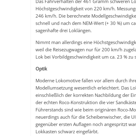
Das Fahrverhalten der 461 Gramm schweren Loko
Höchstgeschwindigkeit von 220 km/h. Messunge
246 km/h. Die berechnete Modellgeschwindigkei
schnell und nach dem NEM-Wert (+ 30 %) um ca.
sagenhafte drei Loklängen.
Nimmt man allerdings eine Höchstgeschwindigkei
weil die Reisezugwagen nur für 200 km/h zugela
Lok bei Vorbildgeschwindigkeit um ca. 23 % zu
Optik
Moderne Lokomotive fallen vor allem durch ihre
Modellumsetzung wesentlich erleichtert. Das Lo
einschließlich der korrekten Nachbildung der Ei
der echten Roco-Konstruktion die vier Sandkästen
Führerstands sind wie beim originären Roco-Mode
neuerdings auch für die Scheibenwischer, die UI
gegenüber ersten Auflagen noch angespritzt wa
Lokkasten schwarz eingefärbt.