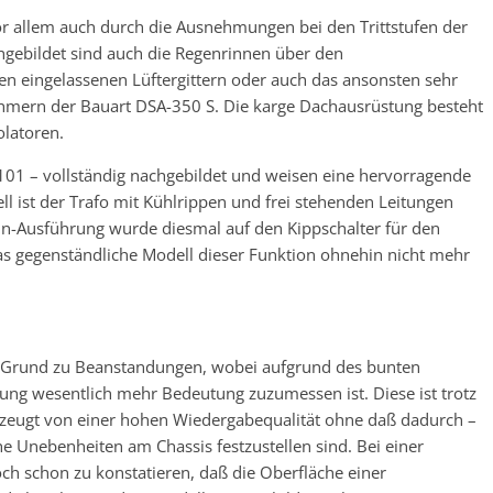
or allem auch durch die Ausnehmungen bei den Trittstufen der
hgebildet sind auch die Regenrinnen über den
en eingelassenen Lüftergittern oder auch das ansonsten sehr
hmern der Bauart DSA-350 S. Die karge Dachausrüstung besteht
olatoren.
101 – vollständig nachgebildet und weisen eine hervorragende
l ist der Trafo mit Kühlrippen und frei stehenden Leitungen
n-Ausführung wurde diesmal auf den Kippschalter für den
das gegenständliche Modell dieser Funktion ohnehin nicht mehr
ei Grund zu Beanstandungen, wobei aufgrund des bunten
ng wesentlich mehr Bedeutung zuzumessen ist. Diese ist trotz
 zeugt von einer hohen Wiedergabequalität ohne daß dadurch –
e Unebenheiten am Chassis festzustellen sind. Bei einer
ch schon zu konstatieren, daß die Oberfläche einer