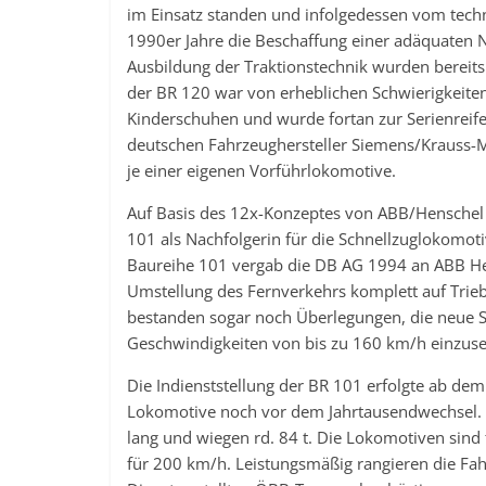
im Einsatz standen und infolgedessen vom tech
1990er Jahre die Beschaffung einer adäquaten 
Ausbildung der Traktionstechnik wurden bereit
der BR 120 war von erheblichen Schwierigkeite
Kinderschuhen und wurde fortan zur Serienreife 
deutschen Fahrzeughersteller Siemens/Krauss-M
je einer eigenen Vorführlokomotive.
Auf Basis des 12x-Konzeptes von ABB/Henschel
101 als Nachfolgerin für die Schnellzuglokomot
Baureihe 101 vergab die DB AG 1994 an ABB He
Umstellung des Fernverkehrs komplett auf Tri
bestanden sogar noch Überlegungen, die neue 
Geschwindigkeiten von bis zu 160 km/h einzuse
Die Indienststellung der BR 101 erfolgte ab d
Lokomotive noch vor dem Jahrtausendwechsel. 
lang und wiegen rd. 84 t. Die Lokomotiven sind 
für 200 km/h. Leistungsmäßig rangieren die Fa