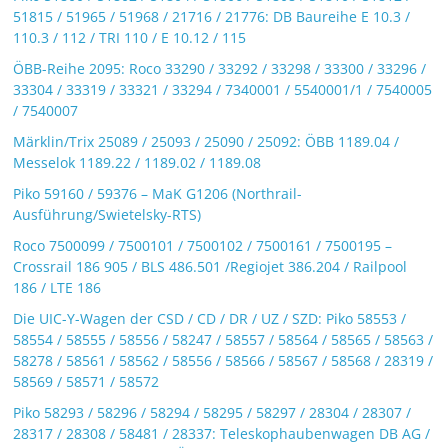
51815 / 51965 / 51968 / 21716 / 21776: DB Baureihe E 10.3 /
110.3 / 112 / TRI 110 / E 10.12 / 115
ÖBB-Reihe 2095: Roco 33290 / 33292 / 33298 / 33300 / 33296 /
33304 / 33319 / 33321 / 33294 / 7340001 / 5540001/1 / 7540005
/ 7540007
Märklin/Trix 25089 / 25093 / 25090 / 25092: ÖBB 1189.04 /
Messelok 1189.22 / 1189.02 / 1189.08
Piko 59160 / 59376 – MaK G1206 (Northrail-
Ausführung/Swietelsky-RTS)
Roco 7500099 / 7500101 / 7500102 / 7500161 / 7500195 –
Crossrail 186 905 / BLS 486.501 /Regiojet 386.204 / Railpool
186 / LTE 186
Die UIC-Y-Wagen der CSD / CD / DR / UZ / SZD: Piko 58553 /
58554 / 58555 / 58556 / 58247 / 58557 / 58564 / 58565 / 58563 /
58278 / 58561 / 58562 / 58556 / 58566 / 58567 / 58568 / 28319 /
58569 / 58571 / 58572
Piko 58293 / 58296 / 58294 / 58295 / 58297 / 28304 / 28307 /
28317 / 28308 / 58481 / 28337: Teleskophaubenwagen DB AG /