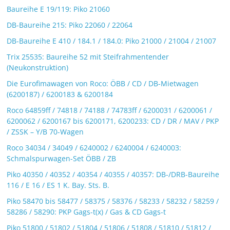
Baureihe E 19/119: Piko 21060
DB-Baureihe 215: Piko 22060 / 22064
DB-Baureihe E 410 / 184.1 / 184.0: Piko 21000 / 21004 / 21007
Trix 25535: Baureihe 52 mit Steifrahmentender
(Neukonstruktion)
Die Eurofimawagen von Roco: ÖBB / CD / DB-Mietwagen
(6200187) / 6200183 & 6200184
Roco 64859ff / 74818 / 74188 / 74783ff / 6200031 / 6200061 /
6200062 / 6200167 bis 6200171, 6200233: CD / DR / MAV / PKP
/ ZSSK – Y/B 70-Wagen
Roco 34034 / 34049 / 6240002 / 6240004 / 6240003:
Schmalspurwagen-Set ÖBB / ZB
Piko 40350 / 40352 / 40354 / 40355 / 40357: DB-/DRB-Baureihe
116 / E 16 / ES 1 K. Bay. Sts. B.
Piko 58470 bis 58477 / 58375 / 58376 / 58233 / 58232 / 58259 /
58286 / 58290: PKP Gags-t(x) / Gas & CD Gags-t
Piko 51800 / 51802 / 51804 / 51806 / 51808 / 51810 / 51812 /