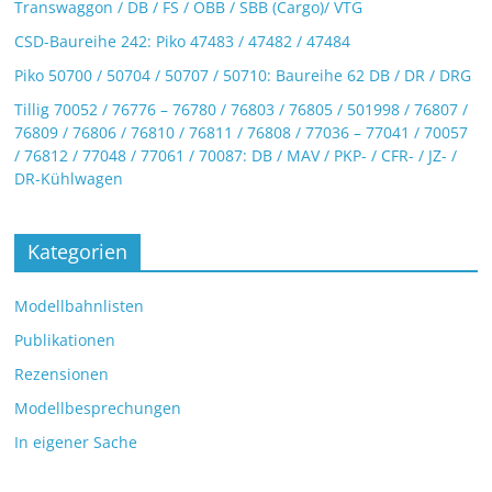
Transwaggon / DB / FS / ÖBB / SBB (Cargo)/ VTG
CSD-Baureihe 242: Piko 47483 / 47482 / 47484
Piko 50700 / 50704 / 50707 / 50710: Baureihe 62 DB / DR / DRG
Tillig 70052 / 76776 – 76780 / 76803 / 76805 / 501998 / 76807 /
76809 / 76806 / 76810 / 76811 / 76808 / 77036 – 77041 / 70057
/ 76812 / 77048 / 77061 / 70087: DB / MAV / PKP- / CFR- / JZ- /
DR-Kühlwagen
Kategorien
Modellbahnlisten
Publikationen
Rezensionen
Modellbesprechungen
In eigener Sache