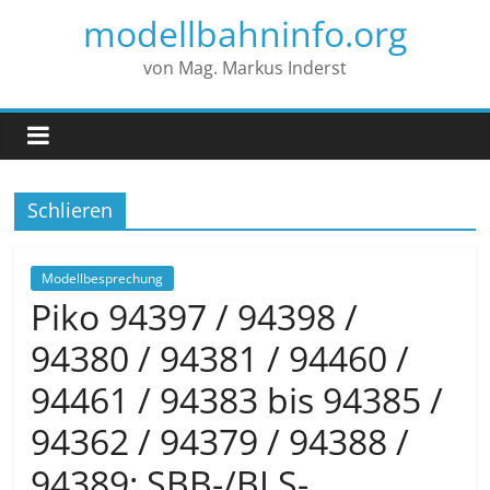
modellbahninfo.org
von Mag. Markus Inderst
Schlieren
Modellbesprechung
Piko 94397 / 94398 /
94380 / 94381 / 94460 /
94461 / 94383 bis 94385 /
94362 / 94379 / 94388 /
94389: SBB-/BLS-