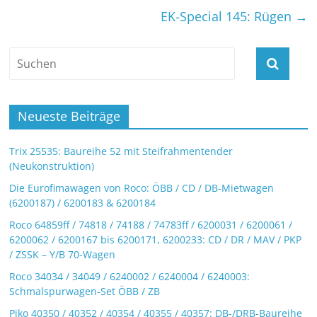
EK-Special 145: Rügen
→
Neueste Beiträge
Trix 25535: Baureihe 52 mit Steifrahmentender
(Neukonstruktion)
Die Eurofimawagen von Roco: ÖBB / CD / DB-Mietwagen
(6200187) / 6200183 & 6200184
Roco 64859ff / 74818 / 74188 / 74783ff / 6200031 / 6200061 /
6200062 / 6200167 bis 6200171, 6200233: CD / DR / MAV / PKP
/ ZSSK – Y/B 70-Wagen
Roco 34034 / 34049 / 6240002 / 6240004 / 6240003:
Schmalspurwagen-Set ÖBB / ZB
Piko 40350 / 40352 / 40354 / 40355 / 40357: DB-/DRB-Baureihe