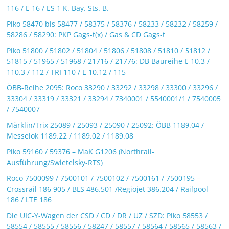
116 / E 16 / ES 1 K. Bay. Sts. B.
Piko 58470 bis 58477 / 58375 / 58376 / 58233 / 58232 / 58259 /
58286 / 58290: PKP Gags-t(x) / Gas & CD Gags-t
Piko 51800 / 51802 / 51804 / 51806 / 51808 / 51810 / 51812 /
51815 / 51965 / 51968 / 21716 / 21776: DB Baureihe E 10.3 /
110.3 / 112 / TRI 110 / E 10.12 / 115
ÖBB-Reihe 2095: Roco 33290 / 33292 / 33298 / 33300 / 33296 /
33304 / 33319 / 33321 / 33294 / 7340001 / 5540001/1 / 7540005
/ 7540007
Märklin/Trix 25089 / 25093 / 25090 / 25092: ÖBB 1189.04 /
Messelok 1189.22 / 1189.02 / 1189.08
Piko 59160 / 59376 – MaK G1206 (Northrail-
Ausführung/Swietelsky-RTS)
Roco 7500099 / 7500101 / 7500102 / 7500161 / 7500195 –
Crossrail 186 905 / BLS 486.501 /Regiojet 386.204 / Railpool
186 / LTE 186
Die UIC-Y-Wagen der CSD / CD / DR / UZ / SZD: Piko 58553 /
58554 / 58555 / 58556 / 58247 / 58557 / 58564 / 58565 / 58563 /