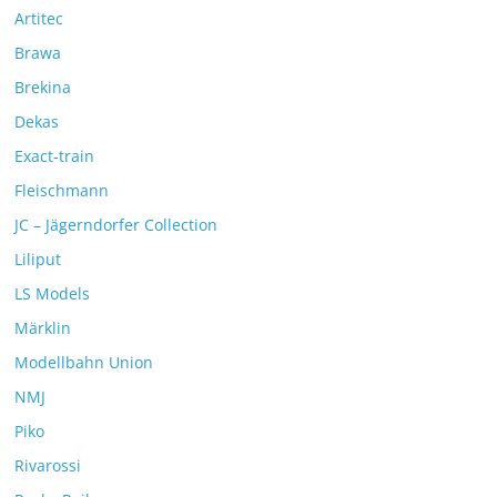
Artitec
Brawa
Brekina
Dekas
Exact-train
Fleischmann
JC – Jägerndorfer Collection
Liliput
LS Models
Märklin
Modellbahn Union
NMJ
Piko
Rivarossi