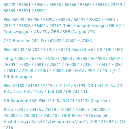
58278 / 58561 / 58562 / 58556 / 58566 / 58567 / 58568 / 28319 /
58569 / 58571 / 58572
Piko 58293 / 58296 / 58294 / 58295 / 58297 / 28304 / 28307 /
28317 / 28308 / 58481 / 28337: Teleskophaubenwagen DB AG /
Transwaggon / DB / FS / ÖBB / SBB (Cargo)/ VTG
CSD-Baureihe 242: Piko 47483 / 47482 / 47484
Piko 50700 / 50704 / 50707 / 50710: Baureihe 62 DB / DR / DRG
Tillig 70052 / 76776 – 76780 / 76803 / 76805 / 501998 / 76807 /
76809 / 76806 / 76810 / 76811 / 76808 / 77036 – 77041 / 70057
/ 76812 / 77048 / 77061 / 70087: DB / MAV / PKP- / CFR- / JZ- /
DR-Kühlwagen
Piko 51180 / 51184 / 51190 / 51187 / 51193: DB 144 001-5 / DR
E 44 124 / E 44 174W / 144 188 / DR 244 131
DB-Baureihe 152: Piko 51120 / 51124 / 51133 (Captrain)
Roco 73247 / 73486 / 73218 / 73484 / 70487 / 7500005 /
7500032 / 7500012 / 7500182: ÖBB-Reihe 1216 (Railjet-
Ausführung) / SZ 541 / „Leonardo da Vinci“ / DPB 1216.940 / CD
1216