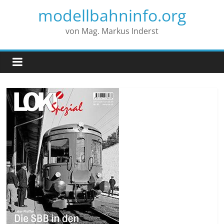
modellbahninfo.org
von Mag. Markus Inderst