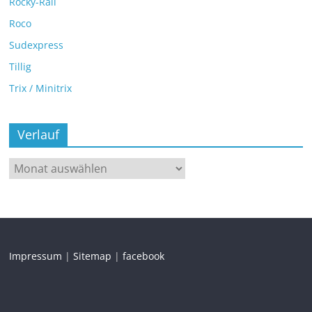
Rocky-Rail
Roco
Sudexpress
Tillig
Trix / Minitrix
Verlauf
Impressum
|
Sitemap
|
facebook