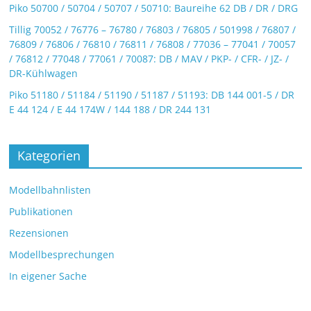
Piko 50700 / 50704 / 50707 / 50710: Baureihe 62 DB / DR / DRG
Tillig 70052 / 76776 – 76780 / 76803 / 76805 / 501998 / 76807 /
76809 / 76806 / 76810 / 76811 / 76808 / 77036 – 77041 / 70057
/ 76812 / 77048 / 77061 / 70087: DB / MAV / PKP- / CFR- / JZ- /
DR-Kühlwagen
Piko 51180 / 51184 / 51190 / 51187 / 51193: DB 144 001-5 / DR
E 44 124 / E 44 174W / 144 188 / DR 244 131
Kategorien
Modellbahnlisten
Publikationen
Rezensionen
Modellbesprechungen
In eigener Sache