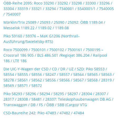
ÖBB-Reihe 2095: Roco 33290 / 33292 / 33298 / 33300 / 33296 /
33304 / 33319 / 33321 / 33294 / 7340001 / 5540001/1 / 7540005
/ 7540007
Märklin/Trix 25089 / 25093 / 25090 / 25092: ÖBB 1189.04 /
Messelok 1189.22 / 1189.02 / 1189.08
Piko 59160 / 59376 – MaK G1206 (Northrail-
Ausführung/Swietelsky-RTS)
Roco 7500099 / 7500101 / 7500102 / 7500161 / 7500195 –
Crossrail 186 905 / BLS 486.501 /Regiojet 386.204 / Railpool
186 / LTE 186
Die UIC-Y-Wagen der CSD / CD / DR / UZ / SZD: Piko 58553 /
58554 / 58555 / 58556 / 58247 / 58557 / 58564 / 58565 / 58563 /
58278 / 58561 / 58562 / 58556 / 58566 / 58567 / 58568 / 28319 /
58569 / 58571 / 58572
Piko 58293 / 58296 / 58294 / 58295 / 58297 / 28304 / 28307 /
28317 / 28308 / 58481 / 28337: Teleskophaubenwagen DB AG /
Transwaggon / DB / FS / ÖBB / SBB (Cargo)/ VTG
CSD-Baureihe 242: Piko 47483 / 47482 / 47484