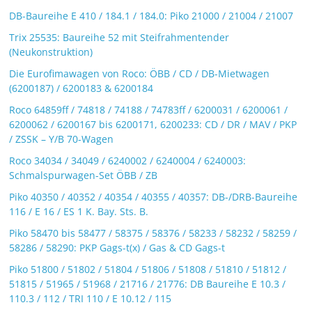
DB-Baureihe E 410 / 184.1 / 184.0: Piko 21000 / 21004 / 21007
Trix 25535: Baureihe 52 mit Steifrahmentender
(Neukonstruktion)
Die Eurofimawagen von Roco: ÖBB / CD / DB-Mietwagen
(6200187) / 6200183 & 6200184
Roco 64859ff / 74818 / 74188 / 74783ff / 6200031 / 6200061 /
6200062 / 6200167 bis 6200171, 6200233: CD / DR / MAV / PKP
/ ZSSK – Y/B 70-Wagen
Roco 34034 / 34049 / 6240002 / 6240004 / 6240003:
Schmalspurwagen-Set ÖBB / ZB
Piko 40350 / 40352 / 40354 / 40355 / 40357: DB-/DRB-Baureihe
116 / E 16 / ES 1 K. Bay. Sts. B.
Piko 58470 bis 58477 / 58375 / 58376 / 58233 / 58232 / 58259 /
58286 / 58290: PKP Gags-t(x) / Gas & CD Gags-t
Piko 51800 / 51802 / 51804 / 51806 / 51808 / 51810 / 51812 /
51815 / 51965 / 51968 / 21716 / 21776: DB Baureihe E 10.3 /
110.3 / 112 / TRI 110 / E 10.12 / 115