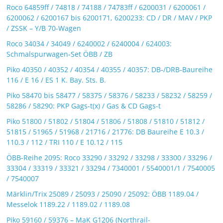
Roco 64859ff / 74818 / 74188 / 74783ff / 6200031 / 6200061 /
6200062 / 6200167 bis 6200171, 6200233: CD / DR / MAV / PKP
/ ZSSK – Y/B 70-Wagen
Roco 34034 / 34049 / 6240002 / 6240004 / 624003:
Schmalspurwagen-Set ÖBB / ZB
Piko 40350 / 40352 / 40354 / 40355 / 40357: DB-/DRB-Baureihe
116 / E 16 / ES 1 K. Bay. Sts. B.
Piko 58470 bis 58477 / 58375 / 58376 / 58233 / 58232 / 58259 /
58286 / 58290: PKP Gags-t(x) / Gas & CD Gags-t
Piko 51800 / 51802 / 51804 / 51806 / 51808 / 51810 / 51812 /
51815 / 51965 / 51968 / 21716 / 21776: DB Baureihe E 10.3 /
110.3 / 112 / TRI 110 / E 10.12 / 115
ÖBB-Reihe 2095: Roco 33290 / 33292 / 33298 / 33300 / 33296 /
33304 / 33319 / 33321 / 33294 / 7340001 / 5540001/1 / 7540005
/ 7540007
Märklin/Trix 25089 / 25093 / 25090 / 25092: ÖBB 1189.04 /
Messelok 1189.22 / 1189.02 / 1189.08
Piko 59160 / 59376 – MaK G1206 (Northrail-