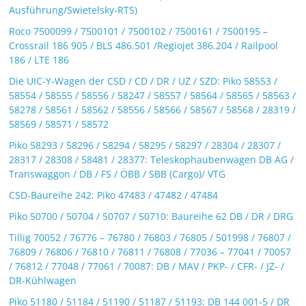
Ausführung/Swietelsky-RTS)
Roco 7500099 / 7500101 / 7500102 / 7500161 / 7500195 –
Crossrail 186 905 / BLS 486.501 /Regiojet 386.204 / Railpool
186 / LTE 186
Die UIC-Y-Wagen der CSD / CD / DR / UZ / SZD: Piko 58553 /
58554 / 58555 / 58556 / 58247 / 58557 / 58564 / 58565 / 58563 /
58278 / 58561 / 58562 / 58556 / 58566 / 58567 / 58568 / 28319 /
58569 / 58571 / 58572
Piko 58293 / 58296 / 58294 / 58295 / 58297 / 28304 / 28307 /
28317 / 28308 / 58481 / 28377: Teleskophaubenwagen DB AG /
Transwaggon / DB / FS / ÖBB / SBB (Cargo)/ VTG
CSD-Baureihe 242: Piko 47483 / 47482 / 47484
Piko 50700 / 50704 / 50707 / 50710: Baureihe 62 DB / DR / DRG
Tillig 70052 / 76776 – 76780 / 76803 / 76805 / 501998 / 76807 /
76809 / 76806 / 76810 / 76811 / 76808 / 77036 – 77041 / 70057
/ 76812 / 77048 / 77061 / 70087: DB / MAV / PKP- / CFR- / JZ- /
DR-Kühlwagen
Piko 51180 / 51184 / 51190 / 51187 / 51193: DB 144 001-5 / DR