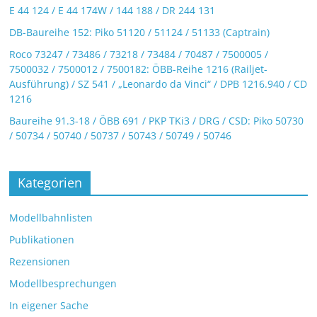
E 44 124 / E 44 174W / 144 188 / DR 244 131
DB-Baureihe 152: Piko 51120 / 51124 / 51133 (Captrain)
Roco 73247 / 73486 / 73218 / 73484 / 70487 / 7500005 /
7500032 / 7500012 / 7500182: ÖBB-Reihe 1216 (Railjet-
Ausführung) / SZ 541 / „Leonardo da Vinci“ / DPB 1216.940 / CD
1216
Baureihe 91.3-18 / ÖBB 691 / PKP TKi3 / DRG / CSD: Piko 50730
/ 50734 / 50740 / 50737 / 50743 / 50749 / 50746
Kategorien
Modellbahnlisten
Publikationen
Rezensionen
Modellbesprechungen
In eigener Sache