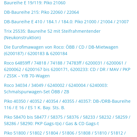
Baureihe E 19/119: Piko 21060
DB-Baureihe 215: Piko 22060 / 22064
DB-Baureihe E 410 / 184.1 / 184.0: Piko 21000 / 21004 / 21007
Trix 25535: Baureihe 52 mit Steifrahmentender
(Neukonstruktion)
Die Eurofimawagen von Roco: ÖBB / CD / DB-Mietwagen
(6200187) / 6200183 & 6200184
Roco 64859ff / 74818 / 74188 / 74783ff / 6200031 / 6200061 /
6200062 / 6200167 bis 6200171, 6200233: CD / DR / MAV / PKP
/ ZSSK – Y/B 70-Wagen
Roco 34034 / 34049 / 6240002 / 6240004 / 6240003:
Schmalspurwagen-Set ÖBB / ZB
Piko 40350 / 40352 / 40354 / 40355 / 40357: DB-/DRB-Baureihe
116 / E 16 / ES 1 K. Bay. Sts. B.
Piko 58470 bis 58477 / 58375 / 58376 / 58233 / 58232 / 58259 /
58286 / 58290: PKP Gags-t(x) / Gas & CD Gags-t
Piko 51800 / 51802 / 51804 / 51806 / 51808 / 51810 / 51812 /