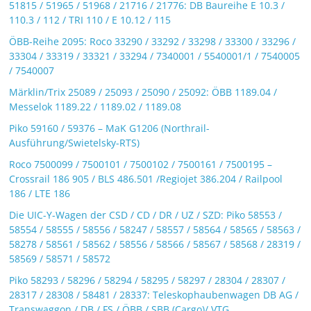
51815 / 51965 / 51968 / 21716 / 21776: DB Baureihe E 10.3 /
110.3 / 112 / TRI 110 / E 10.12 / 115
ÖBB-Reihe 2095: Roco 33290 / 33292 / 33298 / 33300 / 33296 /
33304 / 33319 / 33321 / 33294 / 7340001 / 5540001/1 / 7540005
/ 7540007
Märklin/Trix 25089 / 25093 / 25090 / 25092: ÖBB 1189.04 /
Messelok 1189.22 / 1189.02 / 1189.08
Piko 59160 / 59376 – MaK G1206 (Northrail-
Ausführung/Swietelsky-RTS)
Roco 7500099 / 7500101 / 7500102 / 7500161 / 7500195 –
Crossrail 186 905 / BLS 486.501 /Regiojet 386.204 / Railpool
186 / LTE 186
Die UIC-Y-Wagen der CSD / CD / DR / UZ / SZD: Piko 58553 /
58554 / 58555 / 58556 / 58247 / 58557 / 58564 / 58565 / 58563 /
58278 / 58561 / 58562 / 58556 / 58566 / 58567 / 58568 / 28319 /
58569 / 58571 / 58572
Piko 58293 / 58296 / 58294 / 58295 / 58297 / 28304 / 28307 /
28317 / 28308 / 58481 / 28337: Teleskophaubenwagen DB AG /
Transwaggon / DB / FS / ÖBB / SBB (Cargo)/ VTG