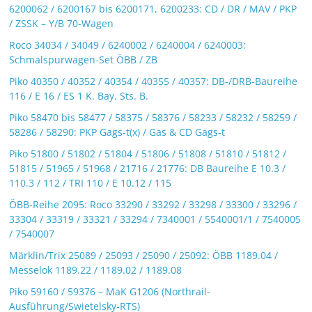
6200062 / 6200167 bis 6200171, 6200233: CD / DR / MAV / PKP
/ ZSSK – Y/B 70-Wagen
Roco 34034 / 34049 / 6240002 / 6240004 / 6240003:
Schmalspurwagen-Set ÖBB / ZB
Piko 40350 / 40352 / 40354 / 40355 / 40357: DB-/DRB-Baureihe
116 / E 16 / ES 1 K. Bay. Sts. B.
Piko 58470 bis 58477 / 58375 / 58376 / 58233 / 58232 / 58259 /
58286 / 58290: PKP Gags-t(x) / Gas & CD Gags-t
Piko 51800 / 51802 / 51804 / 51806 / 51808 / 51810 / 51812 /
51815 / 51965 / 51968 / 21716 / 21776: DB Baureihe E 10.3 /
110.3 / 112 / TRI 110 / E 10.12 / 115
ÖBB-Reihe 2095: Roco 33290 / 33292 / 33298 / 33300 / 33296 /
33304 / 33319 / 33321 / 33294 / 7340001 / 5540001/1 / 7540005
/ 7540007
Märklin/Trix 25089 / 25093 / 25090 / 25092: ÖBB 1189.04 /
Messelok 1189.22 / 1189.02 / 1189.08
Piko 59160 / 59376 – MaK G1206 (Northrail-
Ausführung/Swietelsky-RTS)