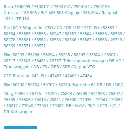
Roco 7500099 / 7500101 / 7500102 / 7500161 / 7500195 –
Crossrail 186 905 / BLS 486.501 /Regiojet 386.204 / Railpool
186 / LTE 186
Die UIC-Y-Wagen der CSD / CD / DR / UZ / SZD: Piko 58553 /
58554 / 58555 / 58556 / 58247 / 58557 / 58564 / 58565 / 58563 /
58278 / 58561 / 58562 / 58556 / 58566 / 58567 / 58568 / 28319 /
58569 / 58571 / 58572
Piko 58293 / 58296 / 58294 / 58295 / 58297 / 28304 / 28307 /
28317 / 28308 / 58481 / 28337: Teleskophaubenwagen DB AG /
Transwaggon / DB / FS / ÖBB / SBB (Cargo)/ VTG
CSD-Baureihe 242: Piko 47483 / 47482 / 47484
Piko 50700 / 50704 / 50707 / 50710: Baureihe 62 DB / DR / DRG
Tillig 70052 / 76776 – 76780 / 76803 / 76805 / 501998 / 76807 /
76809 / 76806 / 76810 / 76811 / 76808 / 77036 – 77041 / 70057
/ 76812 / 77048 / 77061 / 70087: DB / MAV / PKP- / CFR- / JZ- /
DR-Kühlwagen