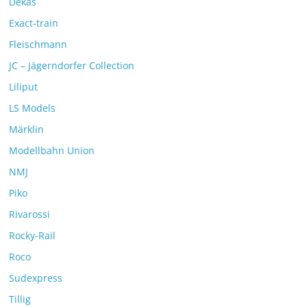
Dekas
Exact-train
Fleischmann
JC – Jägerndorfer Collection
Liliput
LS Models
Märklin
Modellbahn Union
NMJ
Piko
Rivarossi
Rocky-Rail
Roco
Sudexpress
Tillig