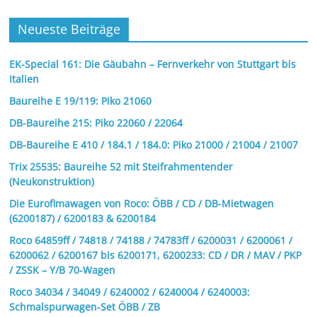
Neueste Beiträge
EK-Special 161: Die Gäubahn – Fernverkehr von Stuttgart bis
Italien
Baureihe E 19/119: Piko 21060
DB-Baureihe 215: Piko 22060 / 22064
DB-Baureihe E 410 / 184.1 / 184.0: Piko 21000 / 21004 / 21007
Trix 25535: Baureihe 52 mit Steifrahmentender
(Neukonstruktion)
Die Eurofimawagen von Roco: ÖBB / CD / DB-Mietwagen
(6200187) / 6200183 & 6200184
Roco 64859ff / 74818 / 74188 / 74783ff / 6200031 / 6200061 /
6200062 / 6200167 bis 6200171, 6200233: CD / DR / MAV / PKP
/ ZSSK – Y/B 70-Wagen
Roco 34034 / 34049 / 6240002 / 6240004 / 6240003:
Schmalspurwagen-Set ÖBB / ZB