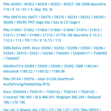
Piko 40350 / 40352 / 40354 / 40355 / 40357: DB-/DRB-Baureihe
116 / E 16 / ES 1 K. Bay. Sts. B.
Piko 58470 bis 58477 / 58375 / 58376 / 58233 / 58232 / 58259 /
58286 / 58290: PKP Gags-t(x) / Gas & CD Gags-t
Piko 51800 / 51802 / 51804 / 51806 / 51808 / 51810 / 51812 /
51815 / 51965 / 51968 / 21716 / 21776: DB Baureihe E 10.3 /
110.3 / 112 / TRI 110 / E 10.12 / 115
ÖBB-Reihe 2095: Roco 33290 / 33292 / 33298 / 33300 / 33296 /
33304 / 33319 / 33321 / 33294 / 7340001 / 5540001/1 / 7540005
/ 7540007
Märklin/Trix 25089 / 25093 / 25090 / 25092: ÖBB 1189.04 /
Messelok 1189.22 / 1189.02 / 1189.08
Piko 59160 / 59376 – MaK G1206 (Northrail-
Ausführung/Swietelsky-RTS)
Roco 7500099 / 7500101 / 7500102 / 7500161 / 7500195 –
Crossrail 186 905 / BLS 486.501 /Regiojet 386.204 / Railpool
186 / LTE 186
Die UIC-Y-Wagen der CSD / CD / DR / UZ / SZD: Piko 58553 /