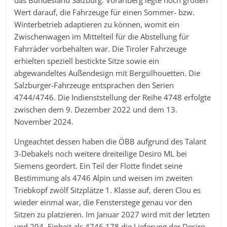
das Bundesland Salzburg. Vorarlberg legte noch großen
Wert darauf, die Fahrzeuge für einen Sommer- bzw.
Winterbetrieb adaptieren zu können, womit ein
Zwischenwagen im Mittelteil für die Abstellung für
Fahrräder vorbehalten war. Die Tiroler Fahrzeuge
erhielten speziell bestickte Sitze sowie ein
abgewandeltes Außendesign mit Bergsilhouetten. Die
Salzburger-Fahrzeuge entsprachen den Serien
4744/4746. Die Indienststellung der Reihe 4748 erfolgte
zwischen dem 9. Dezember 2022 und dem 13.
November 2024.
Ungeachtet dessen haben die ÖBB aufgrund des Talant
3-Debakels noch weitere dreiteilige Desiro ML bei
Siemens geordert. Ein Teil der Flotte findet seine
Bestimmung als 4746 Alpin und weisen im zweiten
Triebkopf zwölf Sitzplätze 1. Klasse auf, deren Clou es
wieder einmal war, die Fensterstege genau vor den
Sitzen zu platzieren. Im Januar 2027 wird mit der letzten
und 294. Einheit als 4746 178 die Lieferung der Desiro