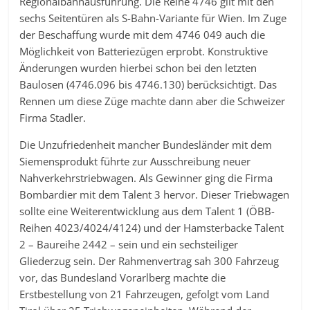
Regionalbahnausführung. Die Reihe 4746 gilt mit den
sechs Seitentüren als S-Bahn-Variante für Wien. Im Zuge
der Beschaffung wurde mit dem 4746 049 auch die
Möglichkeit von Batteriezügen erprobt. Konstruktive
Änderungen wurden hierbei schon bei den letzten
Baulosen (4746.096 bis 4746.130) berücksichtigt. Das
Rennen um diese Züge machte dann aber die Schweizer
Firma Stadler.
Die Unzufriedenheit mancher Bundesländer mit dem
Siemensprodukt führte zur Ausschreibung neuer
Nahverkehrstriebwagen. Als Gewinner ging die Firma
Bombardier mit dem Talent 3 hervor. Dieser Triebwagen
sollte eine Weiterentwicklung aus dem Talent 1 (ÖBB-
Reihen 4023/4024/4124) und der Hamsterbacke Talent
2 – Baureihe 2442 – sein und ein sechsteiliger
Gliederzug sein. Der Rahmenvertrag sah 300 Fahrzeug
vor, das Bundesland Vorarlberg machte die
Erstbestellung von 21 Fahrzeugen, gefolgt vom Land