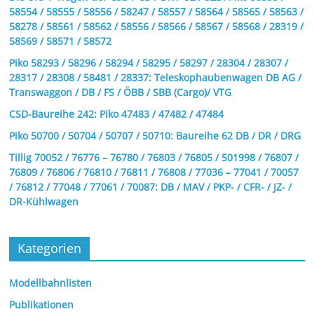
58554 / 58555 / 58556 / 58247 / 58557 / 58564 / 58565 / 58563 /
58278 / 58561 / 58562 / 58556 / 58566 / 58567 / 58568 / 28319 /
58569 / 58571 / 58572
Piko 58293 / 58296 / 58294 / 58295 / 58297 / 28304 / 28307 /
28317 / 28308 / 58481 / 28337: Teleskophaubenwagen DB AG /
Transwaggon / DB / FS / ÖBB / SBB (Cargo)/ VTG
CSD-Baureihe 242: Piko 47483 / 47482 / 47484
Piko 50700 / 50704 / 50707 / 50710: Baureihe 62 DB / DR / DRG
Tillig 70052 / 76776 – 76780 / 76803 / 76805 / 501998 / 76807 /
76809 / 76806 / 76810 / 76811 / 76808 / 77036 – 77041 / 70057
/ 76812 / 77048 / 77061 / 70087: DB / MAV / PKP- / CFR- / JZ- /
DR-Kühlwagen
Kategorien
Modellbahnlisten
Publikationen