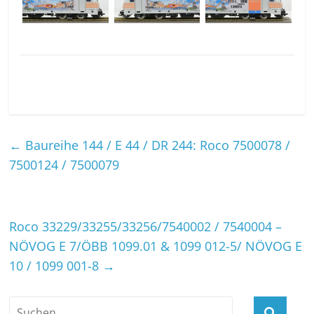
←
Baureihe 144 / E 44 / DR 244: Roco 7500078 /
7500124 / 7500079
Roco 33229/33255/33256/7540002 / 7540004 –
NÖVOG E 7/ÖBB 1099.01 & 1099 012-5/ NÖVOG E
10 / 1099 001-8
→