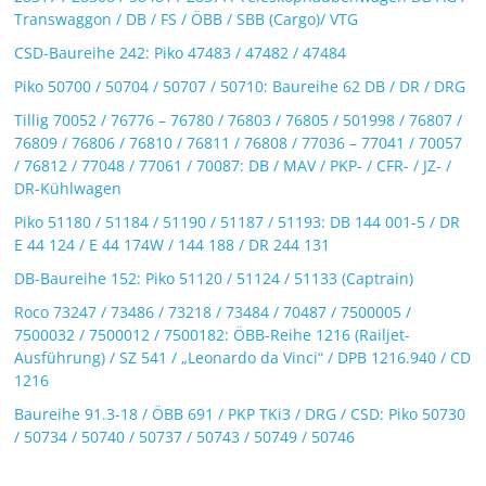
Transwaggon / DB / FS / ÖBB / SBB (Cargo)/ VTG
CSD-Baureihe 242: Piko 47483 / 47482 / 47484
Piko 50700 / 50704 / 50707 / 50710: Baureihe 62 DB / DR / DRG
Tillig 70052 / 76776 – 76780 / 76803 / 76805 / 501998 / 76807 /
76809 / 76806 / 76810 / 76811 / 76808 / 77036 – 77041 / 70057
/ 76812 / 77048 / 77061 / 70087: DB / MAV / PKP- / CFR- / JZ- /
DR-Kühlwagen
Piko 51180 / 51184 / 51190 / 51187 / 51193: DB 144 001-5 / DR
E 44 124 / E 44 174W / 144 188 / DR 244 131
DB-Baureihe 152: Piko 51120 / 51124 / 51133 (Captrain)
Roco 73247 / 73486 / 73218 / 73484 / 70487 / 7500005 /
7500032 / 7500012 / 7500182: ÖBB-Reihe 1216 (Railjet-
Ausführung) / SZ 541 / „Leonardo da Vinci“ / DPB 1216.940 / CD
1216
Baureihe 91.3-18 / ÖBB 691 / PKP TKi3 / DRG / CSD: Piko 50730
/ 50734 / 50740 / 50737 / 50743 / 50749 / 50746