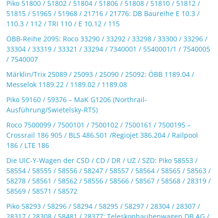
Piko 51800 / 51802 / 51804 / 51806 / 51808 / 51810 / 51812 /
51815 / 51965 / 51968 / 21716 / 21776: DB Baureihe E 10.3 /
110.3 / 112 / TRI 110 / E 10.12 / 115
ÖBB-Reihe 2095: Roco 33290 / 33292 / 33298 / 33300 / 33296 /
33304 / 33319 / 33321 / 33294 / 7340001 / 5540001/1 / 7540005
/ 7540007
Märklin/Trix 25089 / 25093 / 25090 / 25092: ÖBB 1189.04 /
Messelok 1189.22 / 1189.02 / 1189.08
Piko 59160 / 59376 – MaK G1206 (Northrail-
Ausführung/Swietelsky-RTS)
Roco 7500099 / 7500101 / 7500102 / 7500161 / 7500195 –
Crossrail 186 905 / BLS 486.501 /Regiojet 386.204 / Railpool
186 / LTE 186
Die UIC-Y-Wagen der CSD / CD / DR / UZ / SZD: Piko 58553 /
58554 / 58555 / 58556 / 58247 / 58557 / 58564 / 58565 / 58563 /
58278 / 58561 / 58562 / 58556 / 58566 / 58567 / 58568 / 28319 /
58569 / 58571 / 58572
Piko 58293 / 58296 / 58294 / 58295 / 58297 / 28304 / 28307 /
28317 / 28308 / 58481 / 28377: Teleskophaubenwagen DB AG /