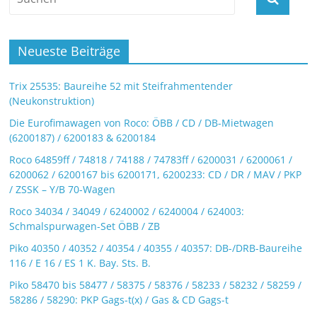
Neueste Beiträge
Trix 25535: Baureihe 52 mit Steifrahmentender
(Neukonstruktion)
Die Eurofimawagen von Roco: ÖBB / CD / DB-Mietwagen
(6200187) / 6200183 & 6200184
Roco 64859ff / 74818 / 74188 / 74783ff / 6200031 / 6200061 /
6200062 / 6200167 bis 6200171, 6200233: CD / DR / MAV / PKP
/ ZSSK – Y/B 70-Wagen
Roco 34034 / 34049 / 6240002 / 6240004 / 624003:
Schmalspurwagen-Set ÖBB / ZB
Piko 40350 / 40352 / 40354 / 40355 / 40357: DB-/DRB-Baureihe
116 / E 16 / ES 1 K. Bay. Sts. B.
Piko 58470 bis 58477 / 58375 / 58376 / 58233 / 58232 / 58259 /
58286 / 58290: PKP Gags-t(x) / Gas & CD Gags-t