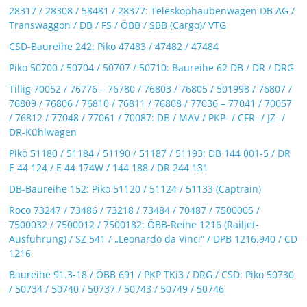
28317 / 28308 / 58481 / 28377: Teleskophaubenwagen DB AG /
Transwaggon / DB / FS / ÖBB / SBB (Cargo)/ VTG
CSD-Baureihe 242: Piko 47483 / 47482 / 47484
Piko 50700 / 50704 / 50707 / 50710: Baureihe 62 DB / DR / DRG
Tillig 70052 / 76776 – 76780 / 76803 / 76805 / 501998 / 76807 /
76809 / 76806 / 76810 / 76811 / 76808 / 77036 – 77041 / 70057
/ 76812 / 77048 / 77061 / 70087: DB / MAV / PKP- / CFR- / JZ- /
DR-Kühlwagen
Piko 51180 / 51184 / 51190 / 51187 / 51193: DB 144 001-5 / DR
E 44 124 / E 44 174W / 144 188 / DR 244 131
DB-Baureihe 152: Piko 51120 / 51124 / 51133 (Captrain)
Roco 73247 / 73486 / 73218 / 73484 / 70487 / 7500005 /
7500032 / 7500012 / 7500182: ÖBB-Reihe 1216 (Railjet-
Ausführung) / SZ 541 / „Leonardo da Vinci“ / DPB 1216.940 / CD
1216
Baureihe 91.3-18 / ÖBB 691 / PKP TKi3 / DRG / CSD: Piko 50730
/ 50734 / 50740 / 50737 / 50743 / 50749 / 50746