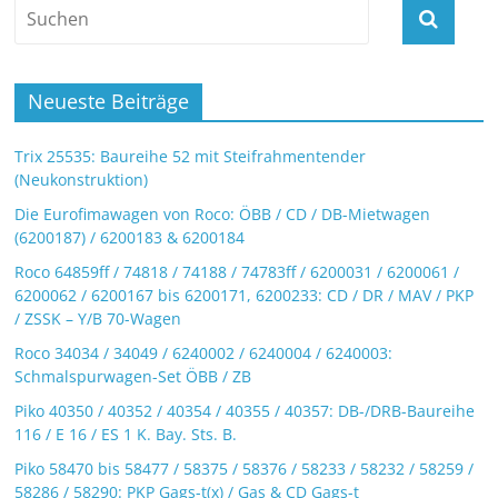
Neueste Beiträge
Trix 25535: Baureihe 52 mit Steifrahmentender
(Neukonstruktion)
Die Eurofimawagen von Roco: ÖBB / CD / DB-Mietwagen
(6200187) / 6200183 & 6200184
Roco 64859ff / 74818 / 74188 / 74783ff / 6200031 / 6200061 /
6200062 / 6200167 bis 6200171, 6200233: CD / DR / MAV / PKP
/ ZSSK – Y/B 70-Wagen
Roco 34034 / 34049 / 6240002 / 6240004 / 6240003:
Schmalspurwagen-Set ÖBB / ZB
Piko 40350 / 40352 / 40354 / 40355 / 40357: DB-/DRB-Baureihe
116 / E 16 / ES 1 K. Bay. Sts. B.
Piko 58470 bis 58477 / 58375 / 58376 / 58233 / 58232 / 58259 /
58286 / 58290: PKP Gags-t(x) / Gas & CD Gags-t