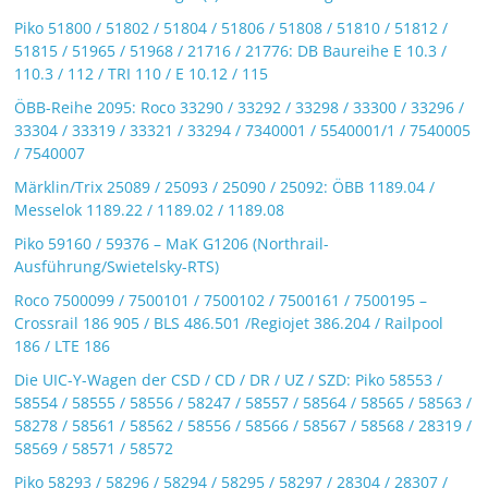
Piko 51800 / 51802 / 51804 / 51806 / 51808 / 51810 / 51812 /
51815 / 51965 / 51968 / 21716 / 21776: DB Baureihe E 10.3 /
110.3 / 112 / TRI 110 / E 10.12 / 115
ÖBB-Reihe 2095: Roco 33290 / 33292 / 33298 / 33300 / 33296 /
33304 / 33319 / 33321 / 33294 / 7340001 / 5540001/1 / 7540005
/ 7540007
Märklin/Trix 25089 / 25093 / 25090 / 25092: ÖBB 1189.04 /
Messelok 1189.22 / 1189.02 / 1189.08
Piko 59160 / 59376 – MaK G1206 (Northrail-
Ausführung/Swietelsky-RTS)
Roco 7500099 / 7500101 / 7500102 / 7500161 / 7500195 –
Crossrail 186 905 / BLS 486.501 /Regiojet 386.204 / Railpool
186 / LTE 186
Die UIC-Y-Wagen der CSD / CD / DR / UZ / SZD: Piko 58553 /
58554 / 58555 / 58556 / 58247 / 58557 / 58564 / 58565 / 58563 /
58278 / 58561 / 58562 / 58556 / 58566 / 58567 / 58568 / 28319 /
58569 / 58571 / 58572
Piko 58293 / 58296 / 58294 / 58295 / 58297 / 28304 / 28307 /