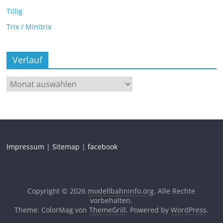
Tillig
Trix / Minitrix
Verlauf
Impressum
|
Sitemap
|
facebook
Copyright © 2026
modellbahninfo.org
. Alle Rechte
vorbehalten.
Theme: ColorMag von
ThemeGrill
. Powered by
WordPress
.