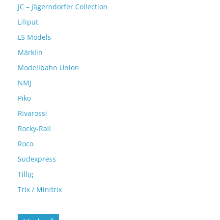
JC – Jägerndorfer Collection
Liliput
LS Models
Märklin
Modellbahn Union
NMJ
Piko
Rivarossi
Rocky-Rail
Roco
Sudexpress
Tillig
Trix / Minitrix