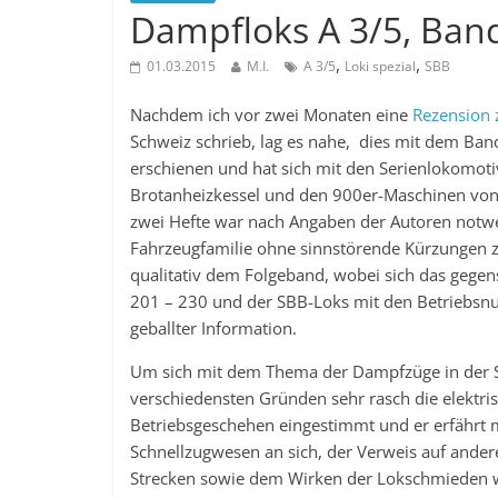
Dampfloks A 3/5, Band 
,
,
01.03.2015
M.I.
A 3/5
Loki spezial
SBB
Nachdem ich vor zwei Monaten eine
Rezension
Schweiz schrieb, lag es nahe, dies mit dem Band
erschienen und hat sich mit den Serienlokomot
Brotanheizkessel und den 900er-Maschinen von 
zwei Hefte war nach Angaben der Autoren notwe
Fahrzeugfamilie ohne sinnstörende Kürzungen zu
qualitativ dem Folgeband, wobei sich das gegen
201 – 230 und der SBB-Loks mit den Betriebsn
geballter Information.
Um sich mit dem Thema der Dampfzüge in der Sc
verschiedensten Gründen sehr rasch die elektris
Betriebsgeschehen eingestimmt und er erfährt me
Schnellzugwesen an sich, der Verweis auf ande
Strecken sowie dem Wirken der Lokschmieden 