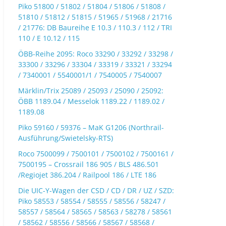
Piko 51800 / 51802 / 51804 / 51806 / 51808 /
51810 / 51812 / 51815 / 51965 / 51968 / 21716
/ 21776: DB Baureihe E 10.3 / 110.3 / 112 / TRI
110 / E 10.12 / 115
ÖBB-Reihe 2095: Roco 33290 / 33292 / 33298 /
33300 / 33296 / 33304 / 33319 / 33321 / 33294
/ 7340001 / 5540001/1 / 7540005 / 7540007
Märklin/Trix 25089 / 25093 / 25090 / 25092:
ÖBB 1189.04 / Messelok 1189.22 / 1189.02 /
1189.08
Piko 59160 / 59376 – MaK G1206 (Northrail-
Ausführung/Swietelsky-RTS)
Roco 7500099 / 7500101 / 7500102 / 7500161 /
7500195 – Crossrail 186 905 / BLS 486.501
/Regiojet 386.204 / Railpool 186 / LTE 186
Die UIC-Y-Wagen der CSD / CD / DR / UZ / SZD:
Piko 58553 / 58554 / 58555 / 58556 / 58247 /
58557 / 58564 / 58565 / 58563 / 58278 / 58561
/ 58562 / 58556 / 58566 / 58567 / 58568 /