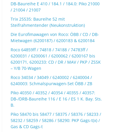
DB-Baureihe E 410 / 184.1 / 184.0: Piko 21000
/ 21004 / 21007
Trix 25535: Baureihe 52 mit
Steifrahmentender (Neukonstruktion)
Die Eurofimawagen von Roco: ÖBB / CD / DB-
Mietwagen (6200187) / 6200183 & 6200184
Roco 64859ff / 74818 / 74188 / 74783ff /
6200031 / 6200061 / 6200062 / 6200167 bis
6200171, 6200233: CD / DR / MAV / PKP / ZSSK
– Y/B 70-Wagen
Roco 34034 / 34049 / 6240002 / 6240004 /
6240003: Schmalspurwagen-Set ÖBB / ZB
Piko 40350 / 40352 / 40354 / 40355 / 40357:
DB-/DRB-Baureihe 116 / E 16 / ES 1 K. Bay. Sts.
B.
Piko 58470 bis 58477 / 58375 / 58376 / 58233 /
58232 / 58259 / 58286 / 58290: PKP Gags-t(x) /
Gas & CD Gags-t