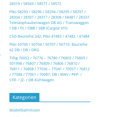
28319 / 58569 / 58571 / 58572
Piko 58293 / 58296 / 58294 / 58295 / 58297 /
28304 / 28307 / 28317 / 28308 / 58481 / 28337:
Teleskophaubenwagen DB AG / Transwaggon
/ DB / FS / ÖBB / SBB (Cargo)/ VTG
CSD-Baureihe 242: Piko 47483 / 47482 / 47484
Piko 50700 / 50704 / 50707 / 50710: Baureihe
62 DB / DR / DRG
→
Tillig 70052 / 76776 – 76780 / 76803 / 76805 /
501998 / 76807 / 76809 / 76806 / 76810 /
76811 / 76808 / 77036 – 77041 / 70057 / 76812
/ 77048 / 77061 / 70087: DB / MAV / PKP- /
CFR- / JZ- / DR-Kühlwagen
Kategorien
Modellbahnlisten