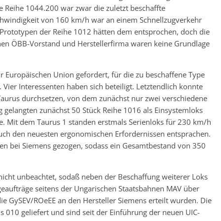
e Reihe 1044.200 war zwar die zuletzt beschaffte
schwindigkeit von 160 km/h war an einem Schnellzugverkehr
i Prototypen der Reihe 1012 hätten dem entsprochen, doch die
chen ÖBB-Vorstand und Herstellerfirma waren keine Grundlage
r Europäischen Union gefordert, für die zu beschaffene Type
ier Interessenten haben sich beteiligt. Letztendlich konnte
Taurus durchsetzen, von dem zunächst nur zwei verschiedene
 gelangten zunächst 50 Stück Reihe 1016 als Einsystemloks
e. Mit dem Taurus 1 standen erstmals Serienloks für 230 km/h
auch den neuesten ergonomischen Erfordernissen entsprachen.
nen bei Siemens gezogen, sodass ein Gesamtbestand von 350
 nicht unbeachtet, sodaß neben der Beschaffung weiterer Loks
lgeaufträge seitens der Ungarischen Staatsbahnen MAV über
e GySEV/ROeEE an den Hersteller Siemens erteilt wurden. Die
010 geliefert und sind seit der Einführung der neuen UIC-