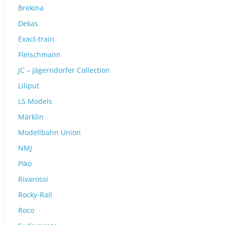
Brekina
Dekas
Exact-train
Fleischmann
JC – Jägerndorfer Collection
Liliput
LS Models
Märklin
Modellbahn Union
NMJ
Piko
Rivarossi
Rocky-Rail
Roco