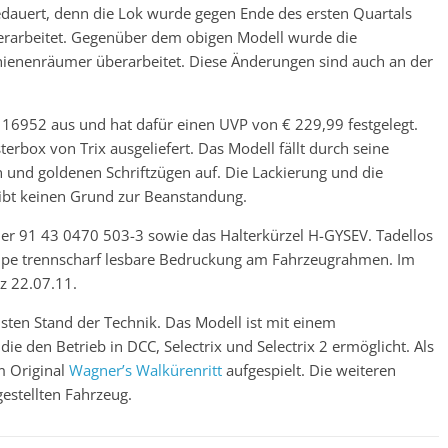
dauert, denn die Lok wurde gegen Ende des ersten Quartals
erarbeitet. Gegenüber dem obigen Modell wurde die
chienenräumer überarbeitet. Diese Änderungen sind auch an der
r 16952 aus und hat dafür einen UVP von € 229,99 festgelegt.
erbox von Trix ausgeliefert. Das Modell fällt durch seine
 und goldenen Schriftzügen auf. Die Lackierung und die
ibt keinen Grund zur Beanstandung.
mer 91 43 0470 503-3 sowie das Halterkürzel H-GYSEV. Tadellos
Lupe trennscharf lesbare Bedruckung am Fahrzeugrahmen. Im
z 22.07.11.
sten Stand der Technik. Das Modell ist mit einem
ie den Betrieb in DCC, Selectrix und Selectrix 2 ermöglicht. Als
m Original
Wagner’s Walkürenritt
aufgespielt. Die weiteren
estellten Fahrzeug.