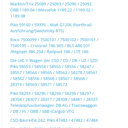
Märklin/Trix 25089 / 25093 / 25090 / 25092:
ÖBB 1189.04 / Messelok 1189.22 / 1189.02 /
1189.08
Piko 59160 / 59376 – MaK G1206 (Northrail-
Ausführung/Swietelsky-RTS)
Roco 7500099 / 7500101 / 7500102 / 7500161 /
7500195 – Crossrail 186 905 / BLS 486.501
/Regiojet 386.204 / Railpool 186 / LTE 186
Die UIC-Y-Wagen der CSD / CD / DR / UZ / SZD:
Piko 58553 / 58554 / 58555 / 58556 / 58247 /
58557 / 58564 / 58565 / 58563 / 58278 / 58561
/ 58562 / 58556 / 58566 / 58567 / 58568 /
28319 / 58569 / 58571 / 58572
Piko 58293 / 58296 / 58294 / 58295 / 58297 /
28304 / 28307 / 28317 / 28308 / 58481 / 28337:
Teleskophaubenwagen DB AG / Transwaggon
/ DB / FS / ÖBB / SBB (Cargo)/ VTG
CSD-Baureihe 242: Piko 47483 / 47482 / 47484