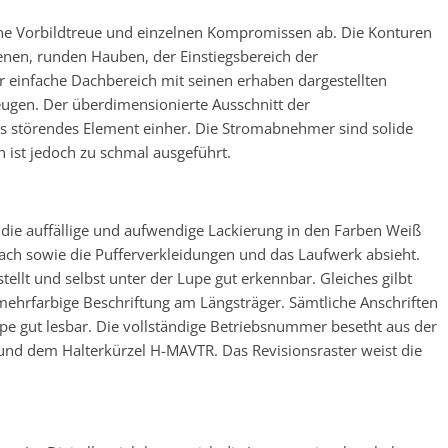
hohe Vorbildtreue und einzelnen Kompromissen ab. Die Konturen
enen, runden Hauben, der Einstiegsbereich der
einfache Dachbereich mit seinen erhaben dargestellten
zeugen. Der überdimensionierte Ausschnitt der
als störendes Element einher. Die Stromabnehmer sind solide
n ist jedoch zu schmal ausgeführt.
 die auffällige und aufwendige Lackierung in den Farben Weiß
ch sowie die Pufferverkleidungen und das Laufwerk absieht.
ellt und selbst unter der Lupe gut erkennbar. Gleiches gilbt
 mehrfarbige Beschriftung am Längsträger. Sämtliche Anschriften
Lupe gut lesbar. Die vollständige Betriebsnummer besetht aus der
nd dem Halterkürzel H-MAVTR. Das Revisionsraster weist die