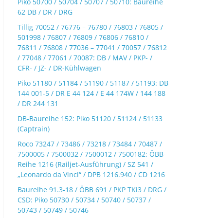
Piko 50700 / 50704 / 50707 / 50710: Baureihe
62 DB / DR / DRG
Tillig 70052 / 76776 – 76780 / 76803 / 76805 /
501998 / 76807 / 76809 / 76806 / 76810 /
76811 / 76808 / 77036 – 77041 / 70057 / 76812
/ 77048 / 77061 / 70087: DB / MAV / PKP- /
CFR- / JZ- / DR-Kühlwagen
Piko 51180 / 51184 / 51190 / 51187 / 51193: DB
144 001-5 / DR E 44 124 / E 44 174W / 144 188
/ DR 244 131
DB-Baureihe 152: Piko 51120 / 51124 / 51133
(Captrain)
Roco 73247 / 73486 / 73218 / 73484 / 70487 /
7500005 / 7500032 / 7500012 / 7500182: ÖBB-
Reihe 1216 (Railjet-Ausführung) / SZ 541 /
„Leonardo da Vinci“ / DPB 1216.940 / CD 1216
Baureihe 91.3-18 / ÖBB 691 / PKP TKi3 / DRG /
CSD: Piko 50730 / 50734 / 50740 / 50737 /
50743 / 50749 / 50746