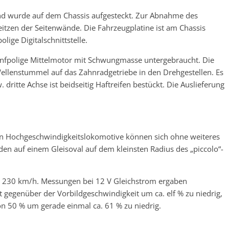
und wurde auf dem Chassis aufgesteckt. Zur Abnahme des
eitzen der Seitenwände. Die Fahrzeugplatine ist am Chassis
lige Digitalschnittstelle.
ünfpolige Mittelmotor mit Schwungmasse untergebraucht. Die
 Wellenstummel auf das Zahnradgetriebe in den Drehgestellen. Es
. dritte Achse ist beidseitig Haftreifen bestückt. Die Auslieferung
n Hochgeschwindigkeitslokomotive können sich ohne weiteres
den auf einem Gleisoval auf dem kleinsten Radius des „piccolo“-
n 230 km/h. Messungen bei 12 V Gleichstrom ergaben
 gegenüber der Vorbildgeschwindigkeit um ca. elf % zu niedrig,
 50 % um gerade einmal ca. 61 % zu niedrig.