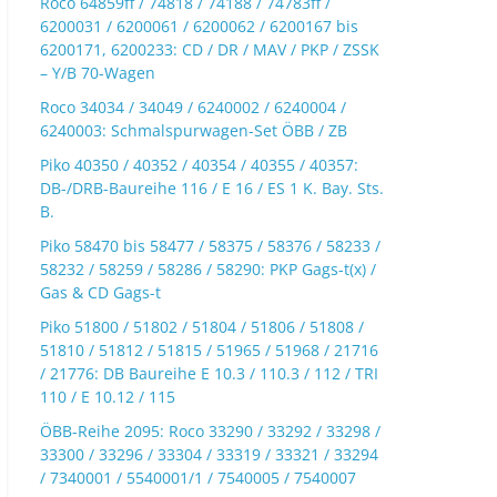
Roco 64859ff / 74818 / 74188 / 74783ff /
6200031 / 6200061 / 6200062 / 6200167 bis
6200171, 6200233: CD / DR / MAV / PKP / ZSSK
– Y/B 70-Wagen
Roco 34034 / 34049 / 6240002 / 6240004 /
6240003: Schmalspurwagen-Set ÖBB / ZB
Piko 40350 / 40352 / 40354 / 40355 / 40357:
DB-/DRB-Baureihe 116 / E 16 / ES 1 K. Bay. Sts.
B.
Piko 58470 bis 58477 / 58375 / 58376 / 58233 /
58232 / 58259 / 58286 / 58290: PKP Gags-t(x) /
Gas & CD Gags-t
Piko 51800 / 51802 / 51804 / 51806 / 51808 /
51810 / 51812 / 51815 / 51965 / 51968 / 21716
/ 21776: DB Baureihe E 10.3 / 110.3 / 112 / TRI
110 / E 10.12 / 115
ÖBB-Reihe 2095: Roco 33290 / 33292 / 33298 /
33300 / 33296 / 33304 / 33319 / 33321 / 33294
/ 7340001 / 5540001/1 / 7540005 / 7540007