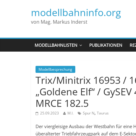
modellbahninfo.org
von Mag. Markus Inderst
MODELLBAHNLISTEN
PUBLIKATIONEN
RE
Modellbesprechung
Trix/Minitrix 16953 /
„Goldene Elf“ / GySEV
MRCE 182.5
,
25.09.2023
M.I.
Spur N
Taurus
Der viergleisige Ausbau der Westbahn für eine 
überalterter Triebfahrzeugpark auf dem E-Sekto