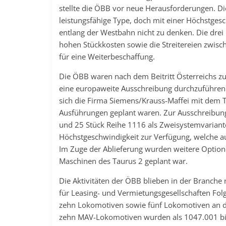
stellte die ÖBB vor neue Herausforderungen. Di
leistungsfähige Type, doch mit einer Höchstge
entlang der Westbahn nicht zu denken. Die dre
hohen Stückkosten sowie die Streitereien zwis
für eine Weiterbeschaffung.
Die ÖBB waren nach dem Beitritt Österreichs zu
eine europaweite Ausschreibung durchzuführen. V
sich die Firma Siemens/Krauss-Maffei mit dem 
Ausführungen geplant waren. Zur Ausschreibung
und 25 Stück Reihe 1116 als Zweisystemvariant
Höchstgeschwindigkeit zur Verfügung, welche 
Im Zuge der Ablieferung wurden weitere Optio
Maschinen des Taurus 2 geplant war.
Die Aktivitäten der ÖBB blieben in der Branche
für Leasing- und Vermietungsgesellschaften Fo
zehn Lokomotiven sowie fünf Lokomotiven an di
zehn MAV-Lokomotiven wurden als 1047.001 bis 