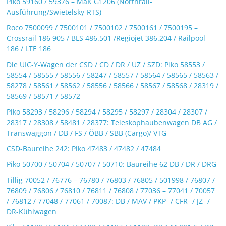
Piko 59160 / 59376 – MaK G1206 (Northrail-
Ausführung/Swietelsky-RTS)
Roco 7500099 / 7500101 / 7500102 / 7500161 / 7500195 –
Crossrail 186 905 / BLS 486.501 /Regiojet 386.204 / Railpool
186 / LTE 186
Die UIC-Y-Wagen der CSD / CD / DR / UZ / SZD: Piko 58553 /
58554 / 58555 / 58556 / 58247 / 58557 / 58564 / 58565 / 58563 /
58278 / 58561 / 58562 / 58556 / 58566 / 58567 / 58568 / 28319 /
58569 / 58571 / 58572
Piko 58293 / 58296 / 58294 / 58295 / 58297 / 28304 / 28307 /
28317 / 28308 / 58481 / 28377: Teleskophaubenwagen DB AG /
Transwaggon / DB / FS / ÖBB / SBB (Cargo)/ VTG
CSD-Baureihe 242: Piko 47483 / 47482 / 47484
Piko 50700 / 50704 / 50707 / 50710: Baureihe 62 DB / DR / DRG
Tillig 70052 / 76776 – 76780 / 76803 / 76805 / 501998 / 76807 /
76809 / 76806 / 76810 / 76811 / 76808 / 77036 – 77041 / 70057
/ 76812 / 77048 / 77061 / 70087: DB / MAV / PKP- / CFR- / JZ- /
DR-Kühlwagen