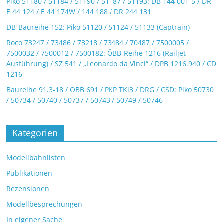
Piko 51180 / 51184 / 51190 / 51187 / 51193: DB 144 001-5 / DR
E 44 124 / E 44 174W / 144 188 / DR 244 131
DB-Baureihe 152: Piko 51120 / 51124 / 51133 (Captrain)
Roco 73247 / 73486 / 73218 / 73484 / 70487 / 7500005 /
7500032 / 7500012 / 7500182: ÖBB-Reihe 1216 (Railjet-
Ausführung) / SZ 541 / „Leonardo da Vinci“ / DPB 1216.940 / CD
1216
Baureihe 91.3-18 / ÖBB 691 / PKP TKi3 / DRG / CSD: Piko 50730
/ 50734 / 50740 / 50737 / 50743 / 50749 / 50746
Kategorien
Modellbahnlisten
Publikationen
Rezensionen
Modellbesprechungen
In eigener Sache