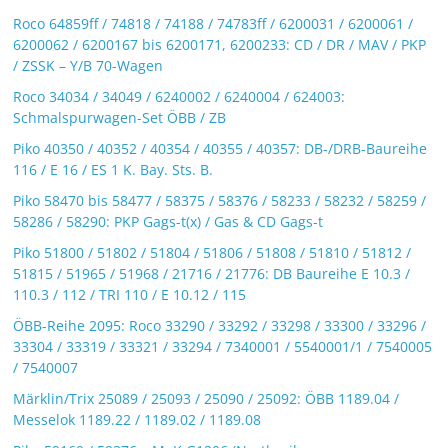
Roco 64859ff / 74818 / 74188 / 74783ff / 6200031 / 6200061 /
6200062 / 6200167 bis 6200171, 6200233: CD / DR / MAV / PKP
/ ZSSK – Y/B 70-Wagen
Roco 34034 / 34049 / 6240002 / 6240004 / 624003:
Schmalspurwagen-Set ÖBB / ZB
Piko 40350 / 40352 / 40354 / 40355 / 40357: DB-/DRB-Baureihe
116 / E 16 / ES 1 K. Bay. Sts. B.
Piko 58470 bis 58477 / 58375 / 58376 / 58233 / 58232 / 58259 /
58286 / 58290: PKP Gags-t(x) / Gas & CD Gags-t
Piko 51800 / 51802 / 51804 / 51806 / 51808 / 51810 / 51812 /
51815 / 51965 / 51968 / 21716 / 21776: DB Baureihe E 10.3 /
110.3 / 112 / TRI 110 / E 10.12 / 115
ÖBB-Reihe 2095: Roco 33290 / 33292 / 33298 / 33300 / 33296 /
33304 / 33319 / 33321 / 33294 / 7340001 / 5540001/1 / 7540005
/ 7540007
Märklin/Trix 25089 / 25093 / 25090 / 25092: ÖBB 1189.04 /
Messelok 1189.22 / 1189.02 / 1189.08