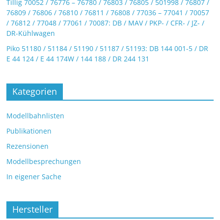
Tillig 70052 / 76776 – 76780 / 76803 / 76805 / 501998 / 76807 /
76809 / 76806 / 76810 / 76811 / 76808 / 77036 – 77041 / 70057
/ 76812 / 77048 / 77061 / 70087: DB / MAV / PKP- / CFR- / JZ- /
DR-Kühlwagen
Piko 51180 / 51184 / 51190 / 51187 / 51193: DB 144 001-5 / DR
E 44 124 / E 44 174W / 144 188 / DR 244 131
Kategorien
Modellbahnlisten
Publikationen
Rezensionen
Modellbesprechungen
In eigener Sache
Hersteller