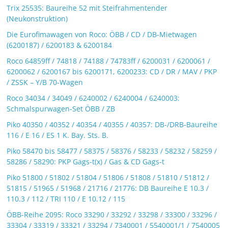
Trix 25535: Baureihe 52 mit Steifrahmentender
(Neukonstruktion)
Die Eurofimawagen von Roco: ÖBB / CD / DB-Mietwagen
(6200187) / 6200183 & 6200184
Roco 64859ff / 74818 / 74188 / 74783ff / 6200031 / 6200061 /
6200062 / 6200167 bis 6200171, 6200233: CD / DR / MAV / PKP
/ ZSSK – Y/B 70-Wagen
Roco 34034 / 34049 / 6240002 / 6240004 / 6240003:
Schmalspurwagen-Set ÖBB / ZB
Piko 40350 / 40352 / 40354 / 40355 / 40357: DB-/DRB-Baureihe
116 / E 16 / ES 1 K. Bay. Sts. B.
Piko 58470 bis 58477 / 58375 / 58376 / 58233 / 58232 / 58259 /
58286 / 58290: PKP Gags-t(x) / Gas & CD Gags-t
Piko 51800 / 51802 / 51804 / 51806 / 51808 / 51810 / 51812 /
51815 / 51965 / 51968 / 21716 / 21776: DB Baureihe E 10.3 /
110.3 / 112 / TRI 110 / E 10.12 / 115
ÖBB-Reihe 2095: Roco 33290 / 33292 / 33298 / 33300 / 33296 /
33304 / 33319 / 33321 / 33294 / 7340001 / 5540001/1 / 7540005