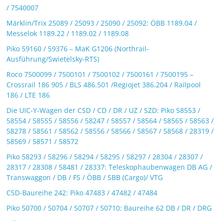
/ 7540007
Märklin/Trix 25089 / 25093 / 25090 / 25092: ÖBB 1189.04 /
Messelok 1189.22 / 1189.02 / 1189.08
Piko 59160 / 59376 – MaK G1206 (Northrail-
Ausführung/Swietelsky-RTS)
Roco 7500099 / 7500101 / 7500102 / 7500161 / 7500195 –
Crossrail 186 905 / BLS 486.501 /Regiojet 386.204 / Railpool
186 / LTE 186
Die UIC-Y-Wagen der CSD / CD / DR / UZ / SZD: Piko 58553 /
58554 / 58555 / 58556 / 58247 / 58557 / 58564 / 58565 / 58563 /
58278 / 58561 / 58562 / 58556 / 58566 / 58567 / 58568 / 28319 /
58569 / 58571 / 58572
Piko 58293 / 58296 / 58294 / 58295 / 58297 / 28304 / 28307 /
28317 / 28308 / 58481 / 28337: Teleskophaubenwagen DB AG /
Transwaggon / DB / FS / ÖBB / SBB (Cargo)/ VTG
CSD-Baureihe 242: Piko 47483 / 47482 / 47484
Piko 50700 / 50704 / 50707 / 50710: Baureihe 62 DB / DR / DRG