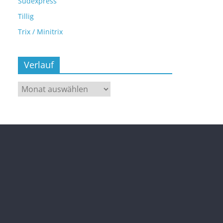
Sudexpress
Tillig
Trix / Minitrix
Verlauf