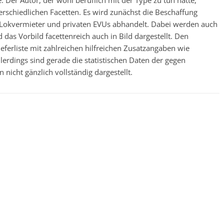
 Der Autor, der wohl beruflich mit der Type zu tun hatte,
erschiedlichen Facetten. Es wird zunächst die Beschaffung
 Lokvermieter und privaten EVUs abhandelt. Dabei werden auch
das Vorbild facettenreich auch in Bild dargestellt. Den
Lieferliste mit zahlreichen hilfreichen Zusatzangaben wie
erdings sind gerade die statistischen Daten der gegen
nicht gänzlich vollständig dargestellt.