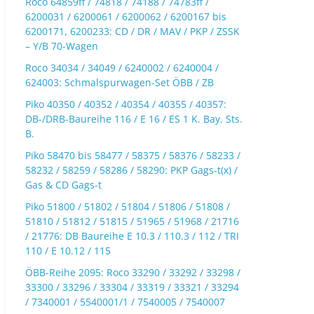
Roco 64859ff / 74818 / 74188 / 74783ff /
6200031 / 6200061 / 6200062 / 6200167 bis
6200171, 6200233: CD / DR / MAV / PKP / ZSSK
– Y/B 70-Wagen
Roco 34034 / 34049 / 6240002 / 6240004 /
624003: Schmalspurwagen-Set ÖBB / ZB
Piko 40350 / 40352 / 40354 / 40355 / 40357:
DB-/DRB-Baureihe 116 / E 16 / ES 1 K. Bay. Sts.
B.
Piko 58470 bis 58477 / 58375 / 58376 / 58233 /
58232 / 58259 / 58286 / 58290: PKP Gags-t(x) /
Gas & CD Gags-t
Piko 51800 / 51802 / 51804 / 51806 / 51808 /
51810 / 51812 / 51815 / 51965 / 51968 / 21716
/ 21776: DB Baureihe E 10.3 / 110.3 / 112 / TRI
110 / E 10.12 / 115
ÖBB-Reihe 2095: Roco 33290 / 33292 / 33298 /
33300 / 33296 / 33304 / 33319 / 33321 / 33294
/ 7340001 / 5540001/1 / 7540005 / 7540007