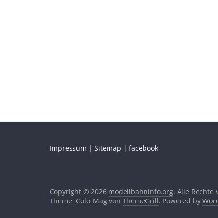
Impressum
|
Sitemap
|
facebook
Copyright © 2026
modellbahninfo.org
. Alle Rechte
Theme: ColorMag von
ThemeGrill
. Powered by
Word