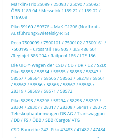
Märklin/Trix 25089 / 25093 / 25090 / 25092:
ÖBB 1189.04 / Messelok 1189.22 / 1189.02 /
1189.08
Piko 59160 / 59376 – MaK G1206 (Northrail-
Ausführung/Swietelsky-RTS)
Roco 7500099 / 7500101 / 7500102 / 7500161 /
7500195 – Crossrail 186 905 / BLS 486.501
/Regiojet 386.204 / Railpool 186 / LTE 186
Die UIC-Y-Wagen der CSD / CD / DR / UZ / SZD:
Piko 58553 / 58554 / 58555 / 58556 / 58247 /
58557 / 58564 / 58565 / 58563 / 58278 / 58561
/ 58562 / 58556 / 58566 / 58567 / 58568 /
28319 / 58569 / 58571 / 58572
Piko 58293 / 58296 / 58294 / 58295 / 58297 /
28304 / 28307 / 28317 / 28308 / 58481 / 28377:
Teleskophaubenwagen DB AG / Transwaggon
/ DB / FS / ÖBB / SBB (Cargo)/ VTG
CSD-Baureihe 242: Piko 47483 / 47482 / 47484