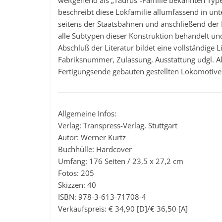
weitgehend als „Taurus“-Familie bekannten Type.
beschreibt diese Lokfamilie allumfassend in unt
seitens der Staatsbahnen und anschließend der
alle Subtypen dieser Konstruktion behandelt und 
Abschluß der Literatur bildet eine vollständige 
Fabriksnummer, Zulassung, Ausstattung udgl. All
Fertigungsende gebauten gestellten Lokomotiven 
Allgemeine Infos:
Verlag: Transpress-Verlag, Stuttgart
Autor: Werner Kurtz
Buchhülle: Hardcover
Umfang: 176 Seiten / 23,5 x 27,2 cm
Fotos: 205
Skizzen: 40
ISBN: 978-3-613-71708-4
Verkaufspreis: € 34,90 [D]/€ 36,50 [A]