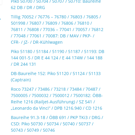
Piko 50700 / 50704 / 50707 / 50710: Baureihe
62 DB / DR / DRG
Tillig 70052 / 76776 – 76780 / 76803 / 76805 /
→
501998 / 76807 / 76809 / 76806 / 76810 /
76811 / 76808 / 77036 – 77041 / 70057 / 76812
/ 77048 / 77061 / 70087: DB / MAV / PKP- /
CFR- / JZ- / DR-Kühlwagen
Piko 51180 / 51184 / 51190 / 51187 / 51193: DB
144 001-5 / DR E 44 124 / E 44 174W / 144 188
/ DR 244 131
DB-Baureihe 152: Piko 51120 / 51124 / 51133
(Captrain)
Roco 73247 / 73486 / 73218 / 73484 / 70487 /
7500005 / 7500032 / 7500012 / 7500182: ÖBB-
Reihe 1216 (Railjet-Ausführung) / SZ 541 /
„Leonardo da Vinci“ / DPB 1216.940 / CD 1216
Baureihe 91.3-18 / ÖBB 691 / PKP TKi3 / DRG /
CSD: Piko 50730 / 50734 / 50740 / 50737 /
50743 / 50749 / 50746