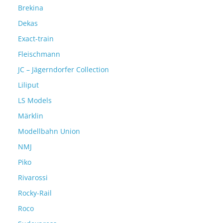
Brekina
Dekas
Exact-train
Fleischmann
JC – Jägerndorfer Collection
Liliput
LS Models
Märklin
Modellbahn Union
NMJ
Piko
Rivarossi
Rocky-Rail
Roco