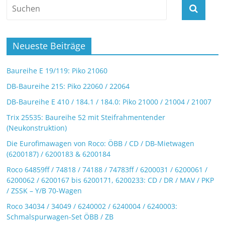
Neueste Beiträge
Baureihe E 19/119: Piko 21060
DB-Baureihe 215: Piko 22060 / 22064
DB-Baureihe E 410 / 184.1 / 184.0: Piko 21000 / 21004 / 21007
Trix 25535: Baureihe 52 mit Steifrahmentender
(Neukonstruktion)
Die Eurofimawagen von Roco: ÖBB / CD / DB-Mietwagen
(6200187) / 6200183 & 6200184
Roco 64859ff / 74818 / 74188 / 74783ff / 6200031 / 6200061 /
6200062 / 6200167 bis 6200171, 6200233: CD / DR / MAV / PKP
/ ZSSK – Y/B 70-Wagen
Roco 34034 / 34049 / 6240002 / 6240004 / 6240003:
Schmalspurwagen-Set ÖBB / ZB