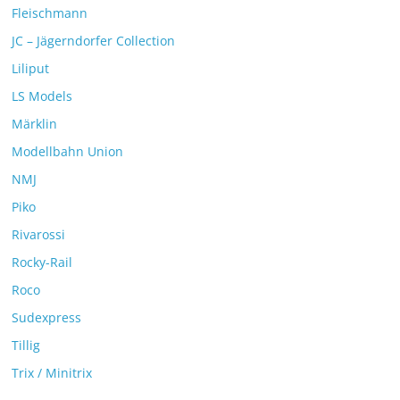
Fleischmann
JC – Jägerndorfer Collection
Liliput
LS Models
Märklin
Modellbahn Union
NMJ
Piko
Rivarossi
Rocky-Rail
Roco
Sudexpress
Tillig
Trix / Minitrix