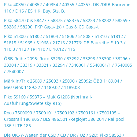
Piko 40350 / 40352 / 40354 / 40355 / 40357: DB-/DRB-Baureihe
116 / E 16 / ES 1 K. Bay. Sts. B.
Piko 58470 bis 58477 / 58375 / 58376 / 58233 / 58232 / 58259 /
58286 / 58290: PKP Gags-t(x) / Gas & CD Gags-t
Piko 51800 / 51802 / 51804 / 51806 / 51808 / 51810 / 51812 /
51815 / 51965 / 51968 / 21716 / 21776: DB Baureihe E 10.3 /
110.3 / 112 / TRI 110 / E 10.12 / 115
ÖBB-Reihe 2095: Roco 33290 / 33292 / 33298 / 33300 / 33296 /
33304 / 33319 / 33321 / 33294 / 7340001 / 5540001/1 / 7540005
/ 7540007
Märklin/Trix 25089 / 25093 / 25090 / 25092: ÖBB 1189.04 /
Messelok 1189.22 / 1189.02 / 1189.08
Piko 59160 / 59376 – MaK G1206 (Northrail-
Ausführung/Swietelsky-RTS)
Roco 7500099 / 7500101 / 7500102 / 7500161 / 7500195 –
Crossrail 186 905 / BLS 486.501 /Regiojet 386.204 / Railpool
186 / LTE 186
Die UIC-Y-Wagen der CSD / CD / DR / UZ / SZD: Piko 58553 /