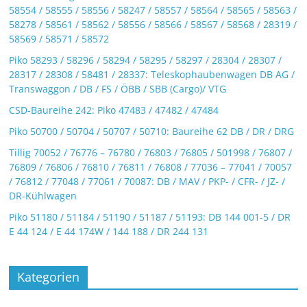
58554 / 58555 / 58556 / 58247 / 58557 / 58564 / 58565 / 58563 /
58278 / 58561 / 58562 / 58556 / 58566 / 58567 / 58568 / 28319 /
58569 / 58571 / 58572
Piko 58293 / 58296 / 58294 / 58295 / 58297 / 28304 / 28307 /
28317 / 28308 / 58481 / 28337: Teleskophaubenwagen DB AG /
Transwaggon / DB / FS / ÖBB / SBB (Cargo)/ VTG
CSD-Baureihe 242: Piko 47483 / 47482 / 47484
Piko 50700 / 50704 / 50707 / 50710: Baureihe 62 DB / DR / DRG
Tillig 70052 / 76776 – 76780 / 76803 / 76805 / 501998 / 76807 /
76809 / 76806 / 76810 / 76811 / 76808 / 77036 – 77041 / 70057
/ 76812 / 77048 / 77061 / 70087: DB / MAV / PKP- / CFR- / JZ- /
DR-Kühlwagen
Piko 51180 / 51184 / 51190 / 51187 / 51193: DB 144 001-5 / DR
E 44 124 / E 44 174W / 144 188 / DR 244 131
Kategorien