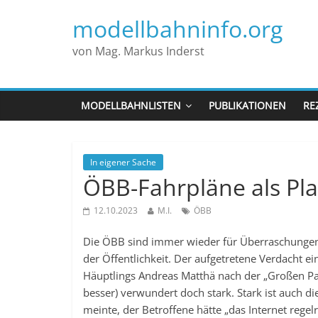
modellbahninfo.org
von Mag. Markus Inderst
MODELLBAHNLISTEN
PUBLIKATIONEN
RE
In eigener Sache
ÖBB-Fahrpläne als Pla
12.10.2023
M.I.
ÖBB
Die ÖBB sind immer wieder für Überraschungen 
der Öffentlichkeit. Der aufgetretene Verdacht e
Häuptlings Andreas Matthä nach der „Großen P
besser) verwundert doch stark. Stark ist auch d
meinte, der Betroffene hätte „das Internet regel