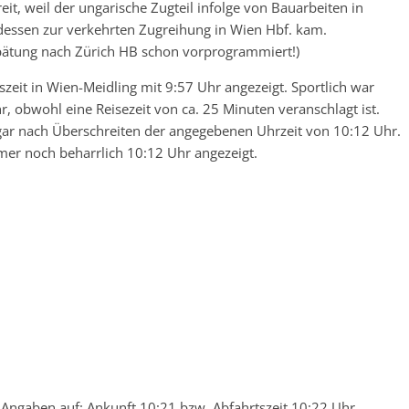
it, weil der ungarische Zugteil infolge von Bauarbeiten in
essen zur verkehrten Zugreihung in Wien Hbf. kam.
spätung nach Zürich HB schon vorprogrammiert!)
szeit in Wien-Meidling mit 9:57 Uhr angezeigt. Sportlich war
hr, obwohl eine Reisezeit von ca. 25 Minuten veranschlagt ist.
sogar nach Überschreiten der angegebenen Uhrzeit von 10:12 Uhr.
mer noch beharrlich 10:12 Uhr angezeigt.
 Angaben auf: Ankunft 10:21 bzw. Abfahrtszeit 10:22 Uhr.