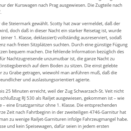
nur der Kurswagen nach Prag ausgewiesen. Die Zugteile nach
.
die Steiermark gewählt. Scotty hat zwar vermeldet, daß der
wird, doch daß in dieser Nacht ein starker Reisetag ist, wurde
einer 1. Klasse, deklassiert) vollständig ausreserviert, sodaß
nz nach freien Sitzplätzen suchten. Durch eine günstige Fügung
itzen bequem machen. Die fehlende Information bezüglich des
s für Nachtzugreisende unzumutbar ist, die ganze Nacht zu
nstiegsbereich auf dem Boden zu sitzen. Die einst gelebte
ster zu Grabe getragen, wiewohl man anführen muß, daß die
ndlicher und auslastungsorientiert agierte.
s 25 Minuten erreicht, weil der Zug Schwarzach-St. Veit nicht
nschlußzug RJ 530 als Railjet ausgewiesen, gekommen ist – wie
 – eine Ersatzgarnitur ohne 1. Klasse. Die entsprechenden
ze Zeit nach Fahrtbeginn in der zweiteiligen 4746-Garnitur hat
a man zu wenige Railjet-Garnituren infolge Fahrzeugmangel habe.
asse und kein Speisewagen, dafür seien in jedem ersten