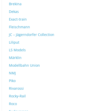
Brekina
Dekas
Exact-train
Fleischmann
JC – Jägerndorfer Collection
Liliput
LS Models
Märklin
Modellbahn Union
NMJ
Piko
Rivarossi
Rocky-Rail
Roco