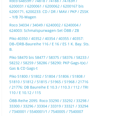
Roco 64859ff / 74818 / 74188 / 74783ff /
6200031 / 6200061 / 6200062 / 6200167 bis
6200171, 6200233: CD / DR / MAV / PKP / ZSSK
– Y/B 70-Wagen
Roco 34034 / 34049 / 6240002 / 6240004 /
624003: Schmalspurwagen-Set ÖBB / ZB
Piko 40350 / 40352 / 40354 / 40355 / 40357:
DB-/DRB-Baureihe 116 / E 16 / ES 1 K. Bay. Sts.
B.
Piko 58470 bis 58477 / 58375 / 58376 / 58233 /
58232 / 58259 / 58286 / 58290: PKP Gags-t(x) /
Gas & CD Gags-t
Piko 51800 / 51802 / 51804 / 51806 / 51808 /
51810 / 51812 / 51815 / 51965 / 51968 / 21716
/ 21776: DB Baureihe E 10.3 / 110.3 / 112 / TRI
110 / E 10.12 / 115
ÖBB-Reihe 2095: Roco 33290 / 33292 / 33298 /
33300 / 33296 / 33304 / 33319 / 33321 / 33294
/ 7340001 / 5540001/1 / 7540005 / 7540007