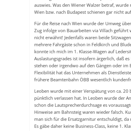
auswies. Was den Wiener Walzer betraf, wurde 
Wien bzw. nach Budapest schienen gar nicht auf
Für die Reise nach Wien wurde der Umweg über 
Zug infolge von Bauarbeiten via Villach geführt 
nicht erwähnt! Jedenfalls waren beide Sitzwagen (
mehrere Fahrgäste schon in Feldkirch und Blude
konnte ich mich im 1. Klasse-Wagen auf Leders
Auslastungsgrades ist insofern ärgerlich, daß e
stehen oder irgendwo auf den Gängen oder im Ei
Flexibilität hat das Unternehmen als Dienstlei
frühere Beamtenbahn ÖBB wesentlich kundenfreu
Leoben wurde mit einer Verspätung von ca. 20 bi
pünktlich verlassen hat. In Leoben wurde der A
schon die Lautsprecherdurchsage es voraussagte
Hinweise am Bahnsteig waren wieder falsch. Kur
man sich für die Ersatzgarnitur entschuldigt, d
Es gäbe daher keine Business-Class, keine 1. Kl