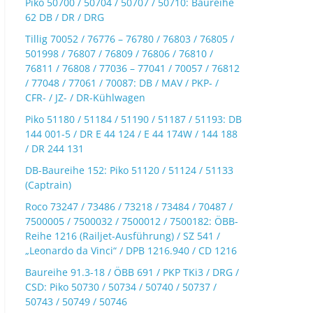
Piko 50700 / 50704 / 50707 / 50710: Baureihe
62 DB / DR / DRG
Tillig 70052 / 76776 – 76780 / 76803 / 76805 /
501998 / 76807 / 76809 / 76806 / 76810 /
76811 / 76808 / 77036 – 77041 / 70057 / 76812
/ 77048 / 77061 / 70087: DB / MAV / PKP- /
CFR- / JZ- / DR-Kühlwagen
Piko 51180 / 51184 / 51190 / 51187 / 51193: DB
144 001-5 / DR E 44 124 / E 44 174W / 144 188
/ DR 244 131
DB-Baureihe 152: Piko 51120 / 51124 / 51133
(Captrain)
Roco 73247 / 73486 / 73218 / 73484 / 70487 /
7500005 / 7500032 / 7500012 / 7500182: ÖBB-
Reihe 1216 (Railjet-Ausführung) / SZ 541 /
„Leonardo da Vinci“ / DPB 1216.940 / CD 1216
Baureihe 91.3-18 / ÖBB 691 / PKP TKi3 / DRG /
CSD: Piko 50730 / 50734 / 50740 / 50737 /
50743 / 50749 / 50746