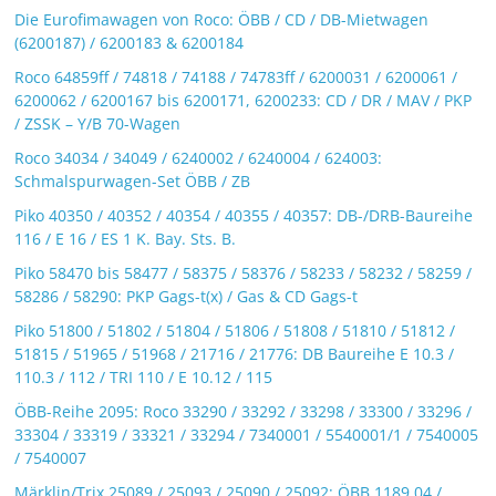
Die Eurofimawagen von Roco: ÖBB / CD / DB-Mietwagen
(6200187) / 6200183 & 6200184
Roco 64859ff / 74818 / 74188 / 74783ff / 6200031 / 6200061 /
6200062 / 6200167 bis 6200171, 6200233: CD / DR / MAV / PKP
/ ZSSK – Y/B 70-Wagen
Roco 34034 / 34049 / 6240002 / 6240004 / 624003:
Schmalspurwagen-Set ÖBB / ZB
Piko 40350 / 40352 / 40354 / 40355 / 40357: DB-/DRB-Baureihe
116 / E 16 / ES 1 K. Bay. Sts. B.
Piko 58470 bis 58477 / 58375 / 58376 / 58233 / 58232 / 58259 /
58286 / 58290: PKP Gags-t(x) / Gas & CD Gags-t
Piko 51800 / 51802 / 51804 / 51806 / 51808 / 51810 / 51812 /
51815 / 51965 / 51968 / 21716 / 21776: DB Baureihe E 10.3 /
110.3 / 112 / TRI 110 / E 10.12 / 115
ÖBB-Reihe 2095: Roco 33290 / 33292 / 33298 / 33300 / 33296 /
33304 / 33319 / 33321 / 33294 / 7340001 / 5540001/1 / 7540005
/ 7540007
Märklin/Trix 25089 / 25093 / 25090 / 25092: ÖBB 1189.04 /