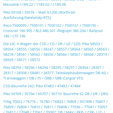
Messelok 1189.22 / 1189.02 / 1189.08
Piko 59160 / 59376 – MaK G1206 (Northrail-
Ausführung/Swietelsky-RTS)
Roco 7500099 / 7500101 / 7500102 / 7500161 / 7500195 –
Crossrail 186 905 / BLS 486.501 /Regiojet 386.204 / Railpool
186 / LTE 186
Die UIC-Y-Wagen der CSD / CD / DR / UZ / SZD: Piko 58553 /
58554 / 58555 / 58556 / 58247 / 58557 / 58564 / 58565 / 58563 /
58278 / 58561 / 58562 / 58556 / 58566 / 58567 / 58568 / 28319 /
58569 / 58571 / 58572
Piko 58293 / 58296 / 58294 / 58295 / 58297 / 28304 / 28307 /
28317 / 28308 / 58481 / 28377: Teleskophaubenwagen DB AG /
Transwaggon / DB / FS / ÖBB / SBB (Cargo)/ VTG
CSD-Baureihe 242: Piko 47483 / 47482 / 47484
Piko 50700 / 50704 / 50707 / 50710: Baureihe 62 DB / DR / DRG
Tillig 70052 / 76776 – 76780 / 76803 / 76805 / 501998 / 76807 /
76809 / 76806 / 76810 / 76811 / 76808 / 77036 – 77041 / 70057
/ 76812 / 77048 / 77061 / 70087: DB / MAV / PKP- / CFR- / JZ- /