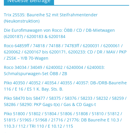
Neueste Beiträge
Trix 25535: Baureihe 52 mit Steifrahmentender
(Neukonstruktion)
Die Eurofimawagen von Roco: ÖBB / CD / DB-Mietwagen
(6200187) / 6200183 & 6200184
Roco 64859ff / 74818 / 74188 / 74783ff / 6200031 / 6200061 /
6200062 / 6200167 bis 6200171, 6200233: CD / DR / MAV / PKP
/ ZSSK – Y/B 70-Wagen
Roco 34034 / 34049 / 6240002 / 6240004 / 6240003:
Schmalspurwagen-Set ÖBB / ZB
Piko 40350 / 40352 / 40354 / 40355 / 40357: DB-/DRB-Baureihe
116 / E 16 / ES 1 K. Bay. Sts. B.
Piko 58470 bis 58477 / 58375 / 58376 / 58233 / 58232 / 58259 /
58286 / 58290: PKP Gags-t(x) / Gas & CD Gags-t
Piko 51800 / 51802 / 51804 / 51806 / 51808 / 51810 / 51812 /
51815 / 51965 / 51968 / 21716 / 21776: DB Baureihe E 10.3 /
110.3 / 112 / TRI 110 / E 10.12 / 115