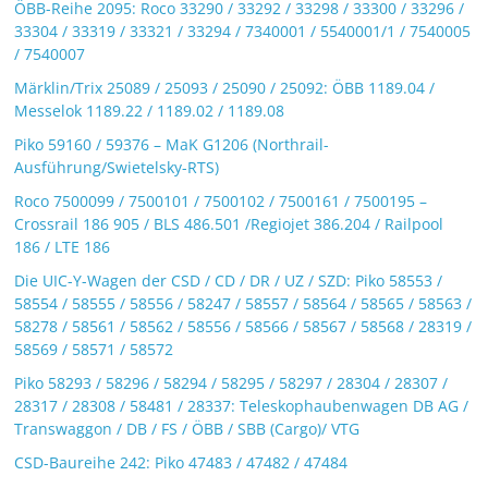
ÖBB-Reihe 2095: Roco 33290 / 33292 / 33298 / 33300 / 33296 /
33304 / 33319 / 33321 / 33294 / 7340001 / 5540001/1 / 7540005
/ 7540007
Märklin/Trix 25089 / 25093 / 25090 / 25092: ÖBB 1189.04 /
Messelok 1189.22 / 1189.02 / 1189.08
Piko 59160 / 59376 – MaK G1206 (Northrail-
Ausführung/Swietelsky-RTS)
Roco 7500099 / 7500101 / 7500102 / 7500161 / 7500195 –
Crossrail 186 905 / BLS 486.501 /Regiojet 386.204 / Railpool
186 / LTE 186
Die UIC-Y-Wagen der CSD / CD / DR / UZ / SZD: Piko 58553 /
58554 / 58555 / 58556 / 58247 / 58557 / 58564 / 58565 / 58563 /
58278 / 58561 / 58562 / 58556 / 58566 / 58567 / 58568 / 28319 /
58569 / 58571 / 58572
Piko 58293 / 58296 / 58294 / 58295 / 58297 / 28304 / 28307 /
28317 / 28308 / 58481 / 28337: Teleskophaubenwagen DB AG /
Transwaggon / DB / FS / ÖBB / SBB (Cargo)/ VTG
CSD-Baureihe 242: Piko 47483 / 47482 / 47484