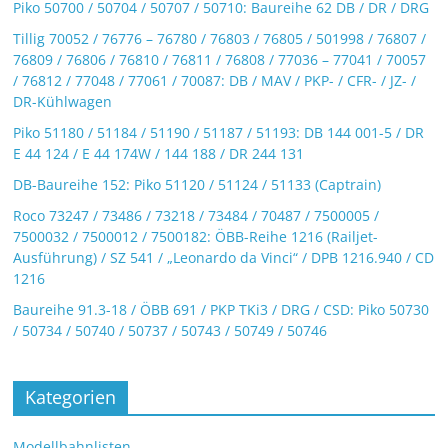
Piko 50700 / 50704 / 50707 / 50710: Baureihe 62 DB / DR / DRG
Tillig 70052 / 76776 – 76780 / 76803 / 76805 / 501998 / 76807 /
76809 / 76806 / 76810 / 76811 / 76808 / 77036 – 77041 / 70057
/ 76812 / 77048 / 77061 / 70087: DB / MAV / PKP- / CFR- / JZ- /
DR-Kühlwagen
Piko 51180 / 51184 / 51190 / 51187 / 51193: DB 144 001-5 / DR
E 44 124 / E 44 174W / 144 188 / DR 244 131
DB-Baureihe 152: Piko 51120 / 51124 / 51133 (Captrain)
Roco 73247 / 73486 / 73218 / 73484 / 70487 / 7500005 /
7500032 / 7500012 / 7500182: ÖBB-Reihe 1216 (Railjet-
Ausführung) / SZ 541 / „Leonardo da Vinci“ / DPB 1216.940 / CD
1216
Baureihe 91.3-18 / ÖBB 691 / PKP TKi3 / DRG / CSD: Piko 50730
/ 50734 / 50740 / 50737 / 50743 / 50749 / 50746
Kategorien
Modellbahnlisten