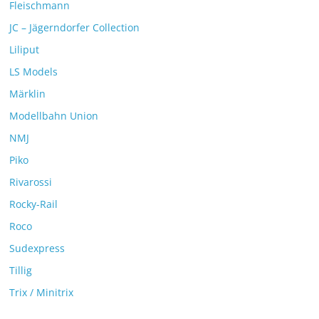
Fleischmann
JC – Jägerndorfer Collection
Liliput
LS Models
Märklin
Modellbahn Union
NMJ
Piko
Rivarossi
Rocky-Rail
Roco
Sudexpress
Tillig
Trix / Minitrix