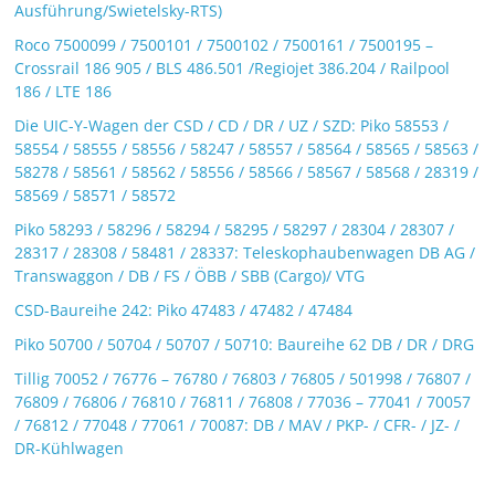
Ausführung/Swietelsky-RTS)
Roco 7500099 / 7500101 / 7500102 / 7500161 / 7500195 –
Crossrail 186 905 / BLS 486.501 /Regiojet 386.204 / Railpool
186 / LTE 186
Die UIC-Y-Wagen der CSD / CD / DR / UZ / SZD: Piko 58553 /
58554 / 58555 / 58556 / 58247 / 58557 / 58564 / 58565 / 58563 /
58278 / 58561 / 58562 / 58556 / 58566 / 58567 / 58568 / 28319 /
58569 / 58571 / 58572
Piko 58293 / 58296 / 58294 / 58295 / 58297 / 28304 / 28307 /
28317 / 28308 / 58481 / 28337: Teleskophaubenwagen DB AG /
Transwaggon / DB / FS / ÖBB / SBB (Cargo)/ VTG
CSD-Baureihe 242: Piko 47483 / 47482 / 47484
Piko 50700 / 50704 / 50707 / 50710: Baureihe 62 DB / DR / DRG
Tillig 70052 / 76776 – 76780 / 76803 / 76805 / 501998 / 76807 /
76809 / 76806 / 76810 / 76811 / 76808 / 77036 – 77041 / 70057
/ 76812 / 77048 / 77061 / 70087: DB / MAV / PKP- / CFR- / JZ- /
DR-Kühlwagen