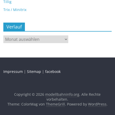
Tillig
Trix / Minitrix
Verlauf
Impressum
|
Sitemap
|
facebook
Copyright © 2026
modellbahninfo.org
. Alle Rechte
vorbehalten.
Theme: ColorMag von
ThemeGrill
. Powered by
WordPress
.