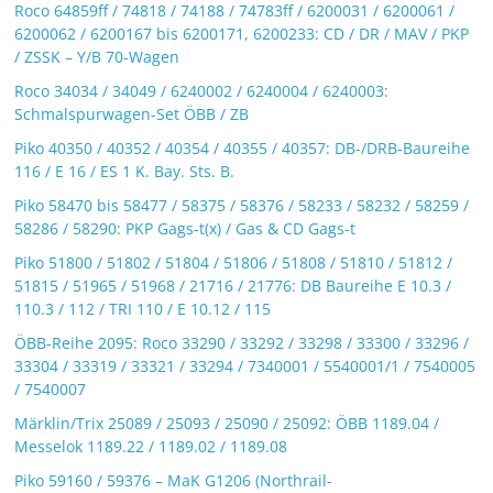
Roco 64859ff / 74818 / 74188 / 74783ff / 6200031 / 6200061 /
6200062 / 6200167 bis 6200171, 6200233: CD / DR / MAV / PKP
/ ZSSK – Y/B 70-Wagen
Roco 34034 / 34049 / 6240002 / 6240004 / 6240003:
Schmalspurwagen-Set ÖBB / ZB
Piko 40350 / 40352 / 40354 / 40355 / 40357: DB-/DRB-Baureihe
116 / E 16 / ES 1 K. Bay. Sts. B.
Piko 58470 bis 58477 / 58375 / 58376 / 58233 / 58232 / 58259 /
58286 / 58290: PKP Gags-t(x) / Gas & CD Gags-t
Piko 51800 / 51802 / 51804 / 51806 / 51808 / 51810 / 51812 /
51815 / 51965 / 51968 / 21716 / 21776: DB Baureihe E 10.3 /
110.3 / 112 / TRI 110 / E 10.12 / 115
ÖBB-Reihe 2095: Roco 33290 / 33292 / 33298 / 33300 / 33296 /
33304 / 33319 / 33321 / 33294 / 7340001 / 5540001/1 / 7540005
/ 7540007
Märklin/Trix 25089 / 25093 / 25090 / 25092: ÖBB 1189.04 /
Messelok 1189.22 / 1189.02 / 1189.08
Piko 59160 / 59376 – MaK G1206 (Northrail-