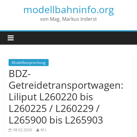
modellbahninfo.org
von Mag. Markus Inderst
Modellbesprechung
BDZ-
Getreidetransportwagen:
Liliput L260220 bis
L260225 / L260229 /
L265900 bis L265903
08.02.2026
M.I.