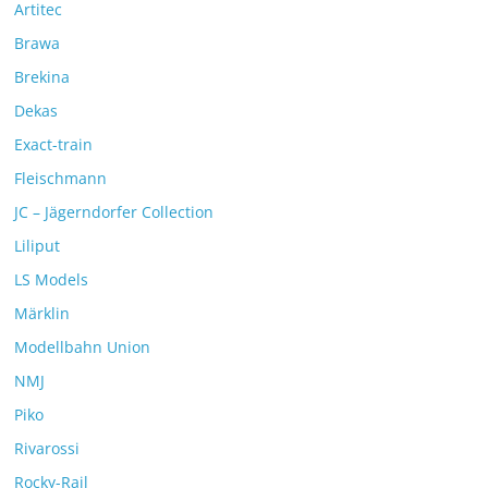
Artitec
Brawa
Brekina
Dekas
Exact-train
Fleischmann
JC – Jägerndorfer Collection
Liliput
LS Models
Märklin
Modellbahn Union
NMJ
Piko
Rivarossi
Rocky-Rail