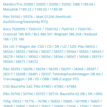
Märklin/Trix 25089 / 25093 / 25090 / 25092: ÖBB 1189.04 /
Messelok 1189.22 / 1189.02 / 1189.08
Piko 59160 / 59376 – MaK G1206 (Northrail-
Ausführung/Swietelsky-RTS)
Roco 7500099 / 7500101 / 7500102 / 7500161 / 7500195 –
Crossrail 186 905 / BLS 486.501 /Regiojet 386.204 / Railpool
186 / LTE 186
Die UIC-Y-Wagen der CSD / CD / DR / UZ / SZD: Piko 58553 /
58554 / 58555 / 58556 / 58247 / 58557 / 58564 / 58565 / 58563 /
58278 / 58561 / 58562 / 58556 / 58566 / 58567 / 58568 / 28319 /
58569 / 58571 / 58572
Piko 58293 / 58296 / 58294 / 58295 / 58297 / 28304 / 28307 /
28317 / 28308 / 58481 / 28337: Teleskophaubenwagen DB AG /
Transwaggon / DB / FS / ÖBB / SBB (Cargo)/ VTG
CSD-Baureihe 242: Piko 47483 / 47482 / 47484
Piko 50700 / 50704 / 50707 / 50710: Baureihe 62 DB / DR / DRG
Tillig 70052 / 76776 – 76780 / 76803 / 76805 / 501998 / 76807 /
76809 / 76806 / 76810 / 76811 / 76808 / 77036 – 77041 / 70057