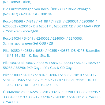
(Neukonstruktion)
Die Eurofimawagen von Roco: ÖBB / CD / DB-Mietwagen
(6200187) / 6200183 & 6200184
Roco 64859ff / 74818 / 74188 / 74783ff / 6200031 / 6200061 /
6200062 / 6200167 bis 6200171, 6200233: CD / DR / MAV / PKP
/ ZSSK – Y/B 70-Wagen
Roco 34034 / 34049 / 6240002 / 6240004 / 6240003:
Schmalspurwagen-Set ÖBB / ZB
Piko 40350 / 40352 / 40354 / 40355 / 40357: DB-/DRB-Baureihe
116 / E 16 / ES 1 K. Bay. Sts. B.
Piko 58470 bis 58477 / 58375 / 58376 / 58233 / 58232 / 58259 /
58286 / 58290: PKP Gags-t(x) / Gas & CD Gags-t
Piko 51800 / 51802 / 51804 / 51806 / 51808 / 51810 / 51812 /
51815 / 51965 / 51968 / 21716 / 21776: DB Baureihe E 10.3 /
110.3 / 112 / TRI 110 / E 10.12 / 115
ÖBB-Reihe 2095: Roco 33290 / 33292 / 33298 / 33300 / 33296 /
33304 / 33319 / 33321 / 33294 / 7340001 / 5540001/1 / 7540005
/ 7540007